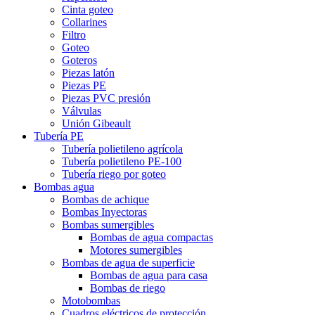
Cinta goteo
Collarines
Filtro
Goteo
Goteros
Piezas latón
Piezas PE
Piezas PVC presión
Válvulas
Unión Gibeault
Tubería PE
Tubería polietileno agrícola
Tubería polietileno PE-100
Tubería riego por goteo
Bombas agua
Bombas de achique
Bombas Inyectoras
Bombas sumergibles
Bombas de agua compactas
Motores sumergibles
Bombas de agua de superficie
Bombas de agua para casa
Bombas de riego
Motobombas
Cuadros eléctricos de protección