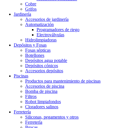
Cobre
Grifos
Jardinería
Accesorios de jardinería
Automatización
Programadores de riego
Electroválvulas
Hidrolimpiadoras
Depósitos y Fosas
Fosas sépticas
Botellones
Depósitos agua potable
Depósitos cónicos
Accesorios depósitos
Piscinas
Productos para mantenimiento de piscinas
Accesorios de piscina
Bomba de piscina
Filtros
Robot limpiafondos
Cloradores salinos
Ferretería
Siliconas, pegamentos y otros
Ferretería
Brocas