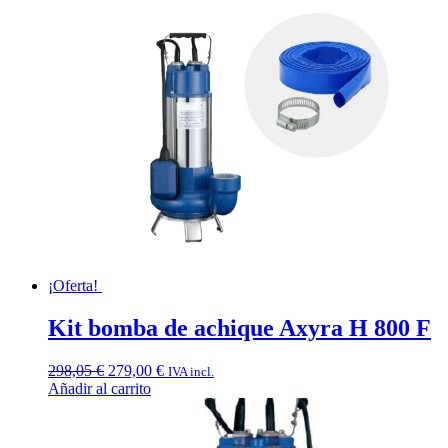
producto
desde
tiene
45,00 €
múltiples
hasta
variantes.
89,99 €
Las
opciones
se
pueden
elegir
en
la
página
de
producto
¡Oferta!
Kit bomba de achique Axyra H 800 F
El
El
298,05
€
279,00
€
IVA incl.
precio
precio
Añadir al carrito
original
actual
era:
es:
298,05 €.
279,00 €.