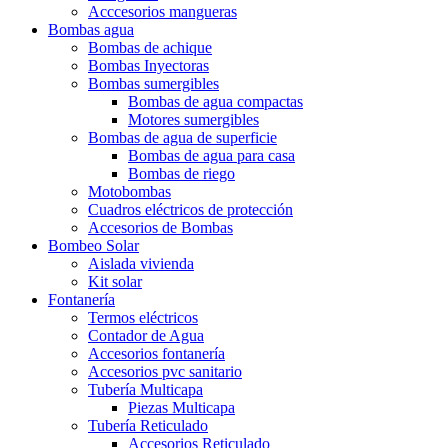
Acccesorios mangueras
Bombas agua
Bombas de achique
Bombas Inyectoras
Bombas sumergibles
Bombas de agua compactas
Motores sumergibles
Bombas de agua de superficie
Bombas de agua para casa
Bombas de riego
Motobombas
Cuadros eléctricos de protección
Accesorios de Bombas
Bombeo Solar
Aislada vivienda
Kit solar
Fontanería
Termos eléctricos
Contador de Agua
Accesorios fontanería
Accesorios pvc sanitario
Tubería Multicapa
Piezas Multicapa
Tubería Reticulado
Accesorios Reticulado