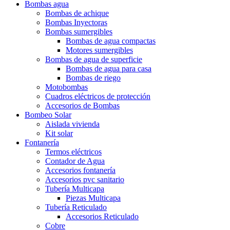
Bombas agua
Bombas de achique
Bombas Inyectoras
Bombas sumergibles
Bombas de agua compactas
Motores sumergibles
Bombas de agua de superficie
Bombas de agua para casa
Bombas de riego
Motobombas
Cuadros eléctricos de protección
Accesorios de Bombas
Bombeo Solar
Aislada vivienda
Kit solar
Fontanería
Termos eléctricos
Contador de Agua
Accesorios fontanería
Accesorios pvc sanitario
Tubería Multicapa
Piezas Multicapa
Tubería Reticulado
Accesorios Reticulado
Cobre