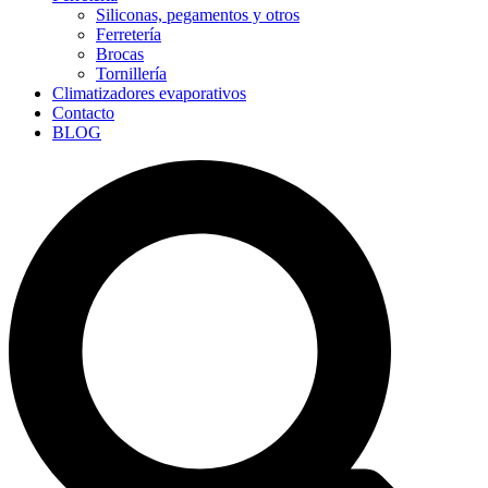
Siliconas, pegamentos y otros
Ferretería
Brocas
Tornillería
Climatizadores evaporativos
Contacto
BLOG