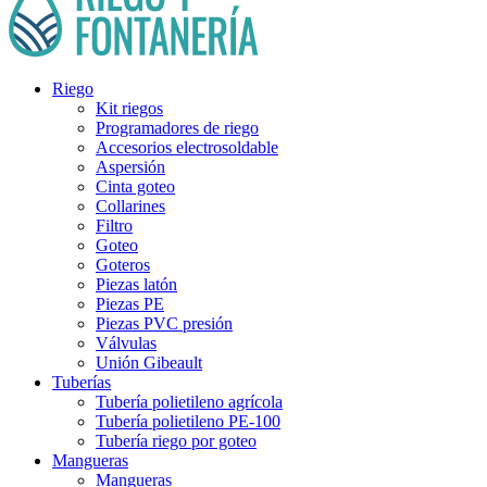
Riego
Kit riegos
Programadores de riego
Accesorios electrosoldable
Aspersión
Cinta goteo
Collarines
Filtro
Goteo
Goteros
Piezas latón
Piezas PE
Piezas PVC presión
Válvulas
Unión Gibeault
Tuberías
Tubería polietileno agrícola
Tubería polietileno PE-100
Tubería riego por goteo
Mangueras
Mangueras