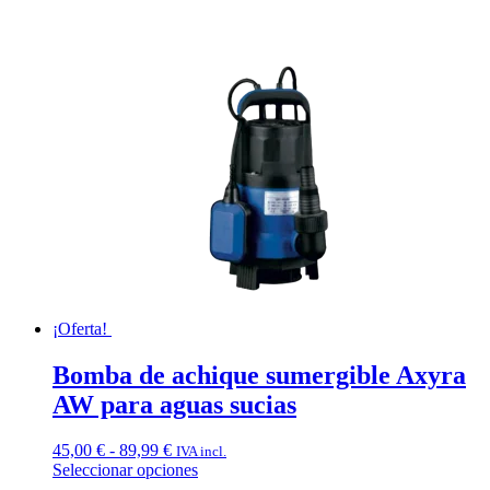
¡Oferta!
Bomba de achique sumergible Axyra
AW para aguas sucias
Rango
45,00
€
-
89,99
€
IVA incl.
de
Seleccionar opciones
Este
precios: