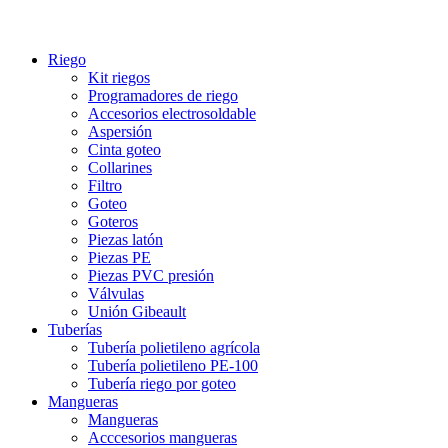
Riego
Kit riegos
Programadores de riego
Accesorios electrosoldable
Aspersión
Cinta goteo
Collarines
Filtro
Goteo
Goteros
Piezas latón
Piezas PE
Piezas PVC presión
Válvulas
Unión Gibeault
Tuberías
Tubería polietileno agrícola
Tubería polietileno PE-100
Tubería riego por goteo
Mangueras
Mangueras
Acccesorios mangueras