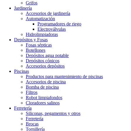
Grifos
Jardinería
Accesorios de jardinería
Automatización
Programadores de riego
Electroválvulas
Hidrolimpiadoras
Depósitos y Fosas
Fosas sépticas
Botellones
Depósitos agua potable
Depósitos cónicos
Accesorios depósitos
Piscinas
Productos para mantenimiento de piscinas
Accesorios de piscina
Bomba de piscina
Filtros
Robot limpiafondos
Cloradores salinos
Ferretería
Siliconas, pegamentos y otros
Ferretería
Brocas
Tornillería