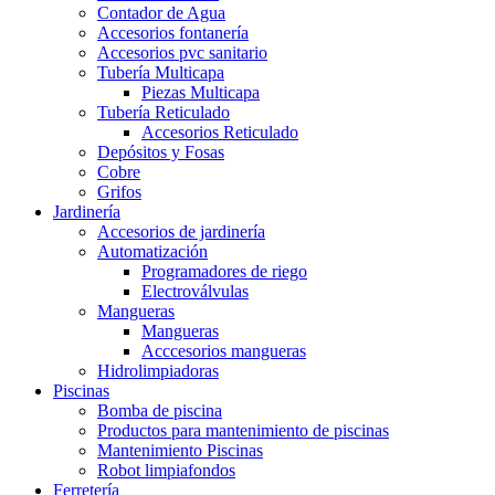
Contador de Agua
Accesorios fontanería
Accesorios pvc sanitario
Tubería Multicapa
Piezas Multicapa
Tubería Reticulado
Accesorios Reticulado
Depósitos y Fosas
Cobre
Grifos
Jardinería
Accesorios de jardinería
Automatización
Programadores de riego
Electroválvulas
Mangueras
Mangueras
Acccesorios mangueras
Hidrolimpiadoras
Piscinas
Bomba de piscina
Productos para mantenimiento de piscinas
Mantenimiento Piscinas
Robot limpiafondos
Ferretería