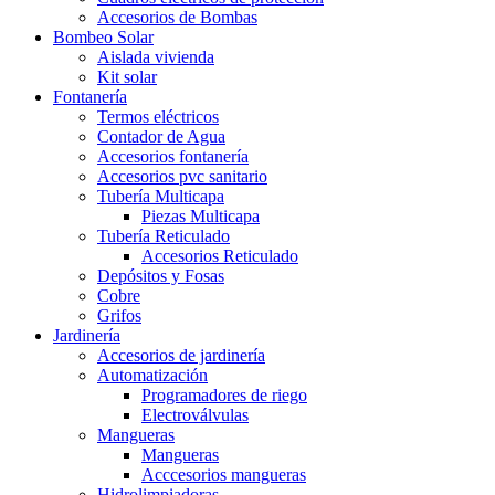
Accesorios de Bombas
Bombeo Solar
Aislada vivienda
Kit solar
Fontanería
Termos eléctricos
Contador de Agua
Accesorios fontanería
Accesorios pvc sanitario
Tubería Multicapa
Piezas Multicapa
Tubería Reticulado
Accesorios Reticulado
Depósitos y Fosas
Cobre
Grifos
Jardinería
Accesorios de jardinería
Automatización
Programadores de riego
Electroválvulas
Mangueras
Mangueras
Acccesorios mangueras
Hidrolimpiadoras