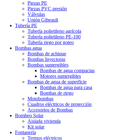
Piezas PE
Piezas PVC presión
Válvulas
Unión Gibeault
Tubería PE
Tubería polietileno agrícola
Tubería polietileno PE-100
Tubería riego por goteo
Bombas agua
Bombas de achique
Bombas Inyectoras
Bombas sumergibles
Bombas de agua compactas
Motores sumergibles
Bombas de agua de superficie
Bombas de agua para casa
Bombas de riego
Motobombas
Cuadros eléctricos de protección
Accesorios de Bombas
Bombeo Solar
Aislada vivienda
Kit solar
Fontanería
Termos eléctricos