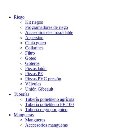
Riego
Kit riegos
Programadores de riego
Accesorios electrosoldable
Aspersión
Cinta goteo
Collarines
Filtro
Goteo
Goteros
Piezas latón
Piezas PE
Piezas PVC presión
Válvulas
Unión Gibeault
Tuberías
Tubería polietileno agrícola
Tubería polietileno PE-100
Tubería riego por goteo
Mangueras
Mangueras
Acccesorios mangueras