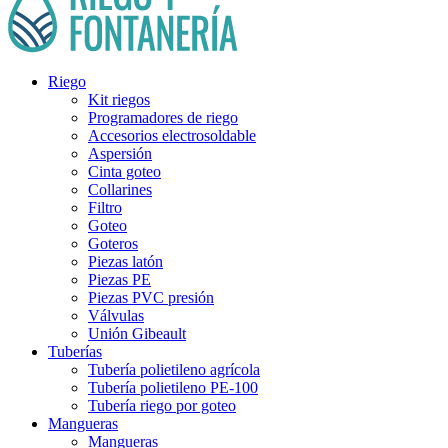
Riego
Kit riegos
Programadores de riego
Accesorios electrosoldable
Aspersión
Cinta goteo
Collarines
Filtro
Goteo
Goteros
Piezas latón
Piezas PE
Piezas PVC presión
Válvulas
Unión Gibeault
Tuberías
Tubería polietileno agrícola
Tubería polietileno PE-100
Tubería riego por goteo
Mangueras
Mangueras