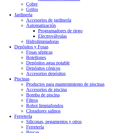
Cobre
Grifos
Jardinería
Accesorios de jardinería
Automatización
Programadores de riego
Electroválvulas
Hidrolimpiadoras
Depósitos y Fosas
Fosas sépticas
Botellones
Depósitos agua potable
Depósitos cónicos
Accesorios depósitos
Piscinas
Productos para mantenimiento de piscinas
Accesorios de piscina
Bomba de piscina
Filtros
Robot limpiafondos
Cloradores salinos
Ferretería
Siliconas, pegamentos y otros
Ferretería
Brocas