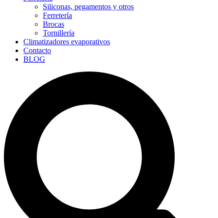
Siliconas, pegamentos y otros
Ferretería
Brocas
Tornillería
Climatizadores evaporativos
Contacto
BLOG