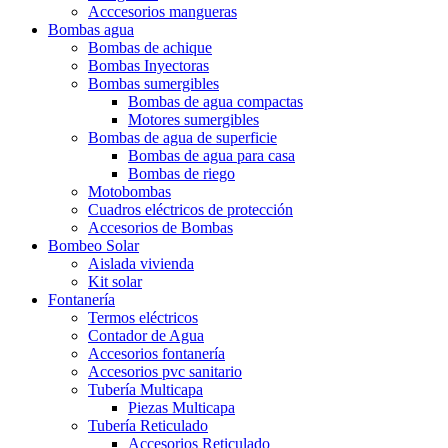
Acccesorios mangueras
Bombas agua
Bombas de achique
Bombas Inyectoras
Bombas sumergibles
Bombas de agua compactas
Motores sumergibles
Bombas de agua de superficie
Bombas de agua para casa
Bombas de riego
Motobombas
Cuadros eléctricos de protección
Accesorios de Bombas
Bombeo Solar
Aislada vivienda
Kit solar
Fontanería
Termos eléctricos
Contador de Agua
Accesorios fontanería
Accesorios pvc sanitario
Tubería Multicapa
Piezas Multicapa
Tubería Reticulado
Accesorios Reticulado