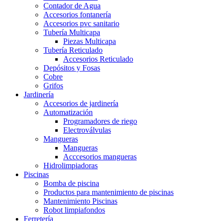
Contador de Agua
Accesorios fontanería
Accesorios pvc sanitario
Tubería Multicapa
Piezas Multicapa
Tubería Reticulado
Accesorios Reticulado
Depósitos y Fosas
Cobre
Grifos
Jardinería
Accesorios de jardinería
Automatización
Programadores de riego
Electroválvulas
Mangueras
Mangueras
Acccesorios mangueras
Hidrolimpiadoras
Piscinas
Bomba de piscina
Productos para mantenimiento de piscinas
Mantenimiento Piscinas
Robot limpiafondos
Ferretería