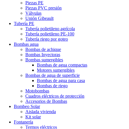
Piezas PE
Piezas PVC presión
Válvulas
Unión Gibeault
Tubería PE
Tubería polietileno agrícola
Tubería polietileno PE-100
Tubería riego por goteo
Bombas agua
Bombas de achique
Bombas Inyectoras
Bombas sumergibles
Bombas de agua compactas
Motores sumergibles
Bombas de agua de superficie
Bombas de agua para casa
Bombas de riego
Motobombas
Cuadros eléctricos de protección
Accesorios de Bombas
Bombeo Solar
Aislada vivienda
Kit solar
Fontanería
Termos eléctricos