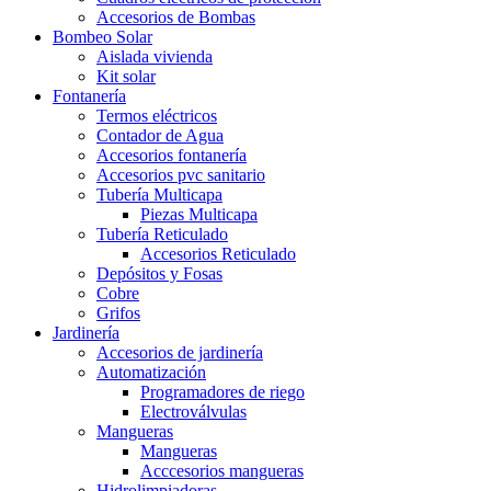
Accesorios de Bombas
Bombeo Solar
Aislada vivienda
Kit solar
Fontanería
Termos eléctricos
Contador de Agua
Accesorios fontanería
Accesorios pvc sanitario
Tubería Multicapa
Piezas Multicapa
Tubería Reticulado
Accesorios Reticulado
Depósitos y Fosas
Cobre
Grifos
Jardinería
Accesorios de jardinería
Automatización
Programadores de riego
Electroválvulas
Mangueras
Mangueras
Acccesorios mangueras
Hidrolimpiadoras