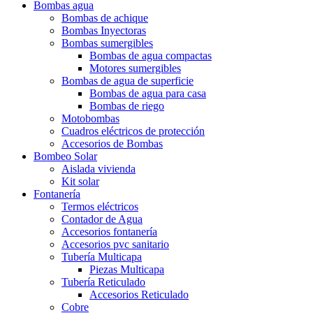
Bombas agua
Bombas de achique
Bombas Inyectoras
Bombas sumergibles
Bombas de agua compactas
Motores sumergibles
Bombas de agua de superficie
Bombas de agua para casa
Bombas de riego
Motobombas
Cuadros eléctricos de protección
Accesorios de Bombas
Bombeo Solar
Aislada vivienda
Kit solar
Fontanería
Termos eléctricos
Contador de Agua
Accesorios fontanería
Accesorios pvc sanitario
Tubería Multicapa
Piezas Multicapa
Tubería Reticulado
Accesorios Reticulado
Cobre