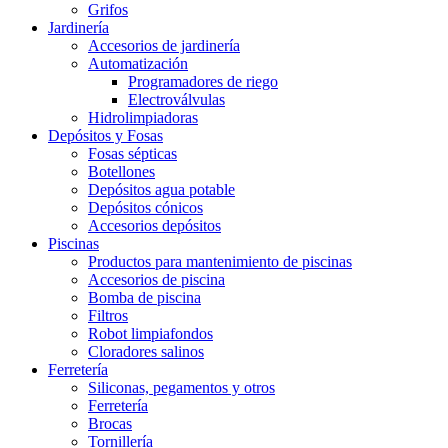
Grifos
Jardinería
Accesorios de jardinería
Automatización
Programadores de riego
Electroválvulas
Hidrolimpiadoras
Depósitos y Fosas
Fosas sépticas
Botellones
Depósitos agua potable
Depósitos cónicos
Accesorios depósitos
Piscinas
Productos para mantenimiento de piscinas
Accesorios de piscina
Bomba de piscina
Filtros
Robot limpiafondos
Cloradores salinos
Ferretería
Siliconas, pegamentos y otros
Ferretería
Brocas
Tornillería