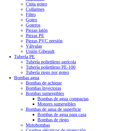
Cinta goteo
Collarines
Filtro
Goteo
Goteros
Piezas latón
Piezas PE
Piezas PVC presión
Válvulas
Unión Gibeault
Tubería PE
Tubería polietileno agrícola
Tubería polietileno PE-100
Tubería riego por goteo
Bombas agua
Bombas de achique
Bombas Inyectoras
Bombas sumergibles
Bombas de agua compactas
Motores sumergibles
Bombas de agua de superficie
Bombas de agua para casa
Bombas de riego
Motobombas
Cuadros eléctricos de protección