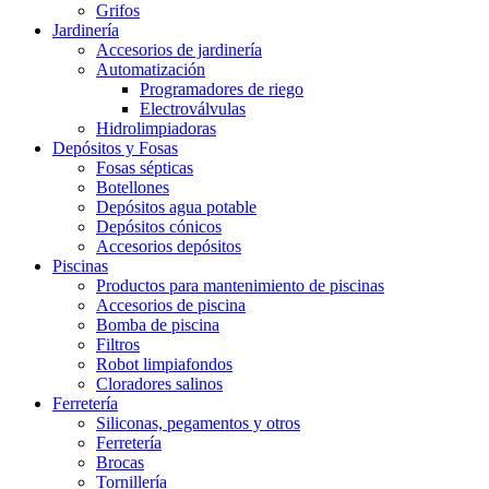
Grifos
Jardinería
Accesorios de jardinería
Automatización
Programadores de riego
Electroválvulas
Hidrolimpiadoras
Depósitos y Fosas
Fosas sépticas
Botellones
Depósitos agua potable
Depósitos cónicos
Accesorios depósitos
Piscinas
Productos para mantenimiento de piscinas
Accesorios de piscina
Bomba de piscina
Filtros
Robot limpiafondos
Cloradores salinos
Ferretería
Siliconas, pegamentos y otros
Ferretería
Brocas
Tornillería