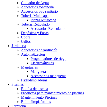
Contador de Agua
Accesorios fontanería
Accesorios pvc sanitario
Tubería Multicapa
Piezas Multicapa
Tubería Reticulado
Accesorios Reticulado
Depósitos y Fosas
Cobre
Grifos
Jardinería
Accesorios de jardinería
Automatización
Programadores de riego
Electroválvulas
Mangueras
Mangueras
Acccesorios mangueras
Hidrolimpiadoras
Piscinas
Bomba de piscina
Productos para mantenimiento de piscinas
Mantenimiento Piscinas
Robot limpiafondos
Ferretería