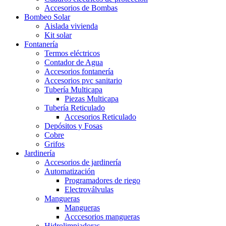
Accesorios de Bombas
Bombeo Solar
Aislada vivienda
Kit solar
Fontanería
Termos eléctricos
Contador de Agua
Accesorios fontanería
Accesorios pvc sanitario
Tubería Multicapa
Piezas Multicapa
Tubería Reticulado
Accesorios Reticulado
Depósitos y Fosas
Cobre
Grifos
Jardinería
Accesorios de jardinería
Automatización
Programadores de riego
Electroválvulas
Mangueras
Mangueras
Acccesorios mangueras
Hidrolimpiadoras