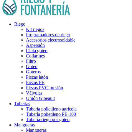
Riego
Kit riegos
Programadores de riego
Accesorios electrosoldable
Aspersión
Cinta goteo
Collarines
Filtro
Goteo
Goteros
Piezas latón
Piezas PE
Piezas PVC presión
Válvulas
Unión Gibeault
Tuberías
Tubería polietileno agrícola
Tubería polietileno PE-100
Tubería riego por goteo
Mangueras
Mangueras