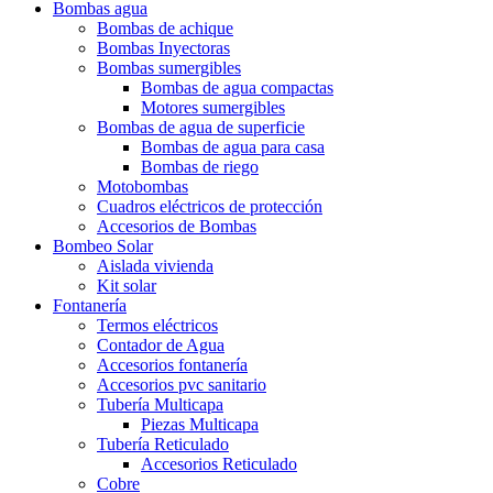
Bombas agua
Bombas de achique
Bombas Inyectoras
Bombas sumergibles
Bombas de agua compactas
Motores sumergibles
Bombas de agua de superficie
Bombas de agua para casa
Bombas de riego
Motobombas
Cuadros eléctricos de protección
Accesorios de Bombas
Bombeo Solar
Aislada vivienda
Kit solar
Fontanería
Termos eléctricos
Contador de Agua
Accesorios fontanería
Accesorios pvc sanitario
Tubería Multicapa
Piezas Multicapa
Tubería Reticulado
Accesorios Reticulado
Cobre