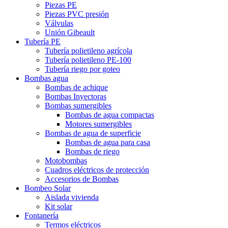
Piezas PE
Piezas PVC presión
Válvulas
Unión Gibeault
Tubería PE
Tubería polietileno agrícola
Tubería polietileno PE-100
Tubería riego por goteo
Bombas agua
Bombas de achique
Bombas Inyectoras
Bombas sumergibles
Bombas de agua compactas
Motores sumergibles
Bombas de agua de superficie
Bombas de agua para casa
Bombas de riego
Motobombas
Cuadros eléctricos de protección
Accesorios de Bombas
Bombeo Solar
Aislada vivienda
Kit solar
Fontanería
Termos eléctricos