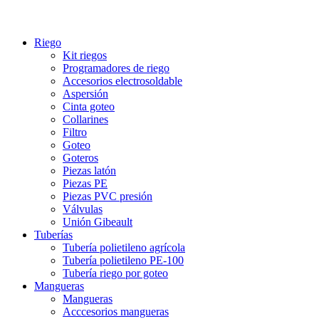
Riego
Kit riegos
Programadores de riego
Accesorios electrosoldable
Aspersión
Cinta goteo
Collarines
Filtro
Goteo
Goteros
Piezas latón
Piezas PE
Piezas PVC presión
Válvulas
Unión Gibeault
Tuberías
Tubería polietileno agrícola
Tubería polietileno PE-100
Tubería riego por goteo
Mangueras
Mangueras
Acccesorios mangueras