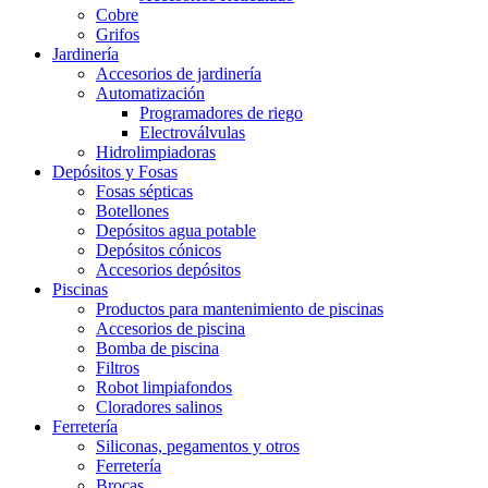
Cobre
Grifos
Jardinería
Accesorios de jardinería
Automatización
Programadores de riego
Electroválvulas
Hidrolimpiadoras
Depósitos y Fosas
Fosas sépticas
Botellones
Depósitos agua potable
Depósitos cónicos
Accesorios depósitos
Piscinas
Productos para mantenimiento de piscinas
Accesorios de piscina
Bomba de piscina
Filtros
Robot limpiafondos
Cloradores salinos
Ferretería
Siliconas, pegamentos y otros
Ferretería
Brocas