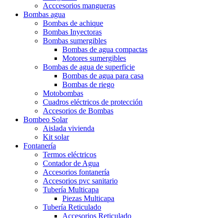
Acccesorios mangueras
Bombas agua
Bombas de achique
Bombas Inyectoras
Bombas sumergibles
Bombas de agua compactas
Motores sumergibles
Bombas de agua de superficie
Bombas de agua para casa
Bombas de riego
Motobombas
Cuadros eléctricos de protección
Accesorios de Bombas
Bombeo Solar
Aislada vivienda
Kit solar
Fontanería
Termos eléctricos
Contador de Agua
Accesorios fontanería
Accesorios pvc sanitario
Tubería Multicapa
Piezas Multicapa
Tubería Reticulado
Accesorios Reticulado