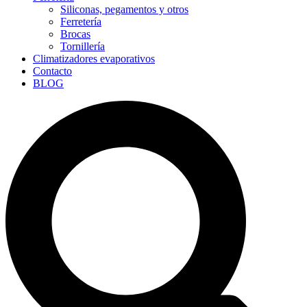
Siliconas, pegamentos y otros
Ferretería
Brocas
Tornillería
Climatizadores evaporativos
Contacto
BLOG