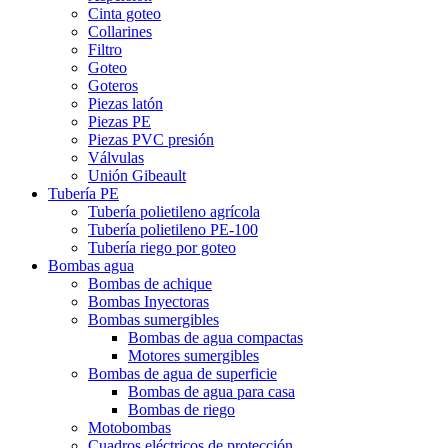
Cinta goteo
Collarines
Filtro
Goteo
Goteros
Piezas latón
Piezas PE
Piezas PVC presión
Válvulas
Unión Gibeault
Tubería PE
Tubería polietileno agrícola
Tubería polietileno PE-100
Tubería riego por goteo
Bombas agua
Bombas de achique
Bombas Inyectoras
Bombas sumergibles
Bombas de agua compactas
Motores sumergibles
Bombas de agua de superficie
Bombas de agua para casa
Bombas de riego
Motobombas
Cuadros eléctricos de protección