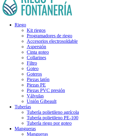
Riego
Kit riegos
Programadores de riego
Accesorios electrosoldable
Aspersión
Cinta goteo
Collarines
Filtro
Goteo
Goteros
Piezas latón
Piezas PE
Piezas PVC presión
Válvulas
Unión Gibeault
Tuberías
Tubería polietileno agrícola
Tubería polietileno PE-100
Tubería riego por goteo
Mangueras
Mangueras