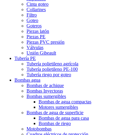
Cinta goteo
Collarines
Filtro
Goteo
Goteros
Piezas latón
Piezas PE
Piezas PVC presión
Válvulas
Unión Gibeault
Tubería PE
Tubería polietileno agrícola
Tubería polietileno PE-100
Tubería riego por goteo
Bombas agua
Bombas de achique
Bombas Inyectoras
Bombas sumergibles
Bombas de agua compactas
Motores sumergibles
Bombas de agua de superficie
Bombas de agua para casa
Bombas de riego
Motobombas
Cuadros eléctricos de protección