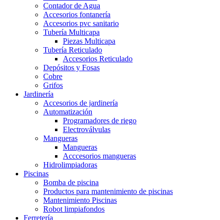
Contador de Agua
Accesorios fontanería
Accesorios pvc sanitario
Tubería Multicapa
Piezas Multicapa
Tubería Reticulado
Accesorios Reticulado
Depósitos y Fosas
Cobre
Grifos
Jardinería
Accesorios de jardinería
Automatización
Programadores de riego
Electroválvulas
Mangueras
Mangueras
Acccesorios mangueras
Hidrolimpiadoras
Piscinas
Bomba de piscina
Productos para mantenimiento de piscinas
Mantenimiento Piscinas
Robot limpiafondos
Ferretería