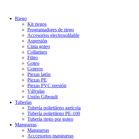
Riego
Kit riegos
Programadores de riego
Accesorios electrosoldable
Aspersión
Cinta goteo
Collarines
Filtro
Goteo
Goteros
Piezas latón
Piezas PE
Piezas PVC presión
Válvulas
Unión Gibeault
Tuberías
Tubería polietileno agrícola
Tubería polietileno PE-100
Tubería riego por goteo
Mangueras
Mangueras
Acccesorios mangueras