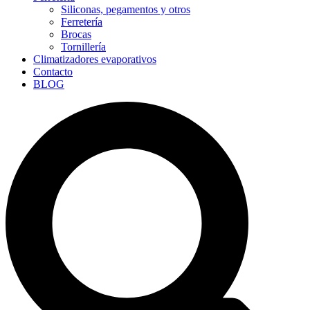
Siliconas, pegamentos y otros
Ferretería
Brocas
Tornillería
Climatizadores evaporativos
Contacto
BLOG