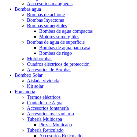
Acccesorios mangueras
Bombas agua
Bombas de achique
Bombas Inyectoras
Bombas sumergibles
Bombas de agua compactas
Motores sumergibles
Bombas de agua de superficie
Bombas de agua para casa
Bombas de riego
Motobombas
Cuadros eléctricos de protección
Accesorios de Bombas
Bombeo Solar
Aislada vivienda
Kit solar
Fontanería
Termos eléctricos
Contador de Agua
Accesorios fontanería
Accesorios pvc sanitario
Tubería Multicapa
Piezas Multicapa
Tubería Reticulado
Accesorios Reticulado