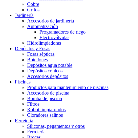
Cobre
Grifos
Jardinería
Accesorios de jardinería
Automatización
Programadores de riego
Electroválvulas
Hidrolimpiadoras
Depósitos y Fosas
Fosas sépticas
Botellones
Depósitos agua potable
Depósitos cónicos
Accesorios depósitos
Piscinas
Productos para mantenimiento de piscinas
Accesorios de piscina
Bomba de piscina
Filtros
Robot limpiafondos
Cloradores salinos
Ferretería
Siliconas, pegamentos y otros
Ferretería
Brocas