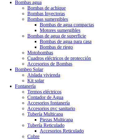
Bombas agua
Bombas de achique
Bombas Inyectoras
Bombas sumergibles
Bombas de agua compactas
Motores sumergibles
Bombas de agua de superficie
Bombas de agua para casa
Bombas de riego
Motobombas
Cuadros eléctricos de protección
Accesorios de Bombas
Bombeo Solar
Aislada vivienda
Kit solar
Fontanería
Termos eléctricos
Contador de Agua
Accesorios fontanería
Accesorios pvc sanitario
Tubería Multicapa
Piezas Multicapa
Tubería Reticulado
Accesorios Reticulado
Cobre