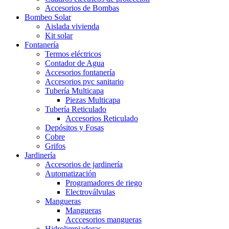
Accesorios de Bombas
Bombeo Solar
Aislada vivienda
Kit solar
Fontanería
Termos eléctricos
Contador de Agua
Accesorios fontanería
Accesorios pvc sanitario
Tubería Multicapa
Piezas Multicapa
Tubería Reticulado
Accesorios Reticulado
Depósitos y Fosas
Cobre
Grifos
Jardinería
Accesorios de jardinería
Automatización
Programadores de riego
Electroválvulas
Mangueras
Mangueras
Acccesorios mangueras
Hidrolimpiadoras