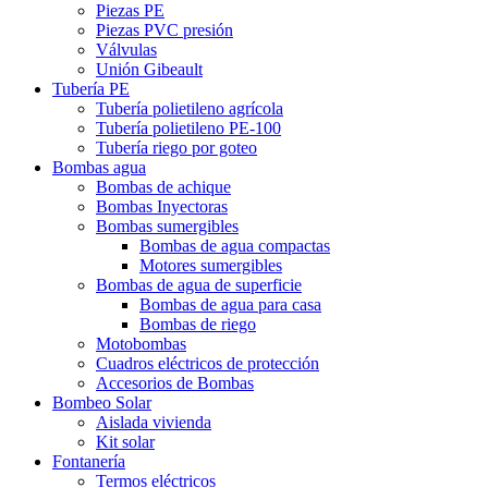
Piezas PE
Piezas PVC presión
Válvulas
Unión Gibeault
Tubería PE
Tubería polietileno agrícola
Tubería polietileno PE-100
Tubería riego por goteo
Bombas agua
Bombas de achique
Bombas Inyectoras
Bombas sumergibles
Bombas de agua compactas
Motores sumergibles
Bombas de agua de superficie
Bombas de agua para casa
Bombas de riego
Motobombas
Cuadros eléctricos de protección
Accesorios de Bombas
Bombeo Solar
Aislada vivienda
Kit solar
Fontanería
Termos eléctricos