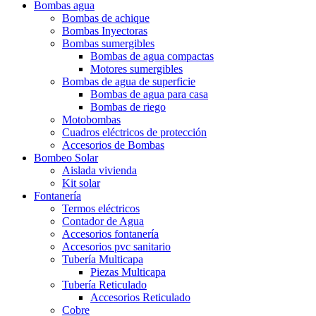
Bombas agua
Bombas de achique
Bombas Inyectoras
Bombas sumergibles
Bombas de agua compactas
Motores sumergibles
Bombas de agua de superficie
Bombas de agua para casa
Bombas de riego
Motobombas
Cuadros eléctricos de protección
Accesorios de Bombas
Bombeo Solar
Aislada vivienda
Kit solar
Fontanería
Termos eléctricos
Contador de Agua
Accesorios fontanería
Accesorios pvc sanitario
Tubería Multicapa
Piezas Multicapa
Tubería Reticulado
Accesorios Reticulado
Cobre