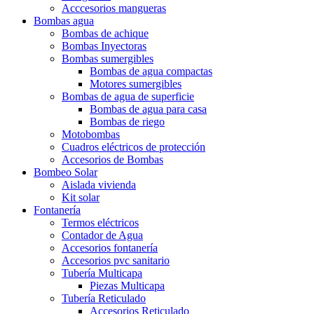
Acccesorios mangueras
Bombas agua
Bombas de achique
Bombas Inyectoras
Bombas sumergibles
Bombas de agua compactas
Motores sumergibles
Bombas de agua de superficie
Bombas de agua para casa
Bombas de riego
Motobombas
Cuadros eléctricos de protección
Accesorios de Bombas
Bombeo Solar
Aislada vivienda
Kit solar
Fontanería
Termos eléctricos
Contador de Agua
Accesorios fontanería
Accesorios pvc sanitario
Tubería Multicapa
Piezas Multicapa
Tubería Reticulado
Accesorios Reticulado