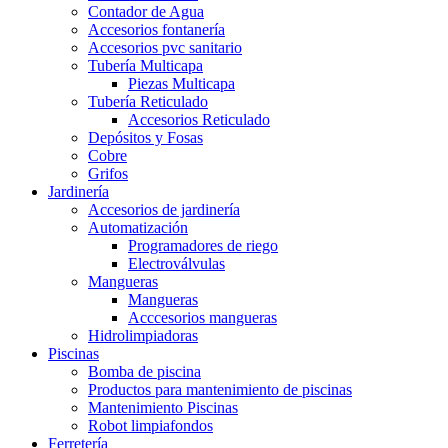
Contador de Agua
Accesorios fontanería
Accesorios pvc sanitario
Tubería Multicapa
Piezas Multicapa
Tubería Reticulado
Accesorios Reticulado
Depósitos y Fosas
Cobre
Grifos
Jardinería
Accesorios de jardinería
Automatización
Programadores de riego
Electroválvulas
Mangueras
Mangueras
Acccesorios mangueras
Hidrolimpiadoras
Piscinas
Bomba de piscina
Productos para mantenimiento de piscinas
Mantenimiento Piscinas
Robot limpiafondos
Ferretería