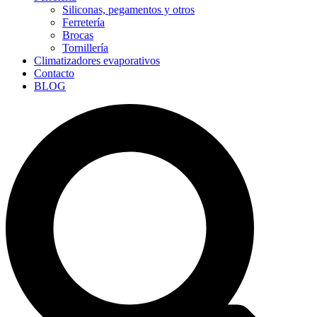
Siliconas, pegamentos y otros
Ferretería
Brocas
Tornillería
Climatizadores evaporativos
Contacto
BLOG