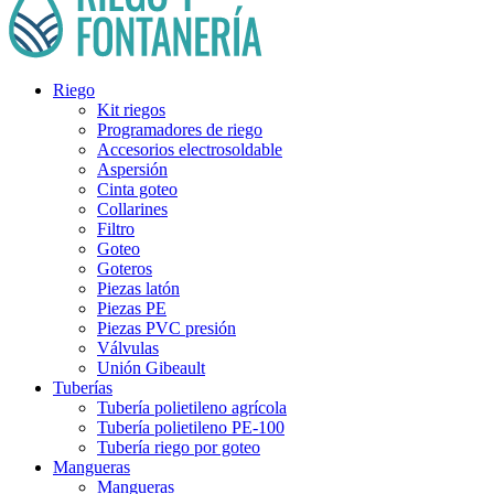
Riego
Kit riegos
Programadores de riego
Accesorios electrosoldable
Aspersión
Cinta goteo
Collarines
Filtro
Goteo
Goteros
Piezas latón
Piezas PE
Piezas PVC presión
Válvulas
Unión Gibeault
Tuberías
Tubería polietileno agrícola
Tubería polietileno PE-100
Tubería riego por goteo
Mangueras
Mangueras