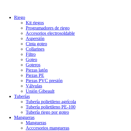
Riego
Kit riegos
Programadores de riego
Accesorios electrosoldable
Aspersión
Cinta goteo
Collarines
Filtro
Goteo
Goteros
Piezas latón
Piezas PE
Piezas PVC presión
Válvulas
Unión Gibeault
Tuberías
Tubería polietileno agrícola
Tubería polietileno PE-100
Tubería riego por goteo
Mangueras
Mangueras
Acccesorios mangueras