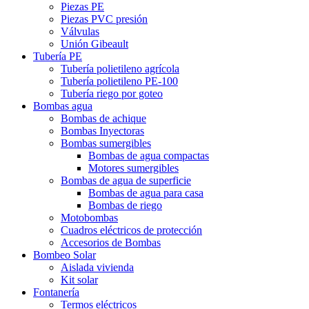
Piezas PE
Piezas PVC presión
Válvulas
Unión Gibeault
Tubería PE
Tubería polietileno agrícola
Tubería polietileno PE-100
Tubería riego por goteo
Bombas agua
Bombas de achique
Bombas Inyectoras
Bombas sumergibles
Bombas de agua compactas
Motores sumergibles
Bombas de agua de superficie
Bombas de agua para casa
Bombas de riego
Motobombas
Cuadros eléctricos de protección
Accesorios de Bombas
Bombeo Solar
Aislada vivienda
Kit solar
Fontanería
Termos eléctricos