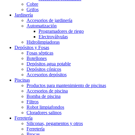
Cobre
Grifos
Jardinería
Accesorios de jardinería
Automatización
Programadores de riego
Electroválvulas
Hidrolimpiadoras
Depósitos y Fosas
Fosas sépticas
Botellones
Depósitos agua potable
Depósitos cónicos
Accesorios depósitos
Piscinas
Productos para mantenimiento de piscinas
Accesorios de piscina
Bomba de piscina
Filtros
Robot limpiafondos
Cloradores salinos
Ferretería
Siliconas, pegamentos y otros
Ferretería
Brocas