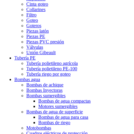
Cinta goteo
Collarines
Filtro
Goteo
Goteros
Piezas latón
Piezas PE
Piezas PVC presión
Válvulas
Unión Gibeault
Tubería PE
Tubería polietileno agrícola
Tubería polietileno PE-100
Tubería riego por goteo
Bombas agua
Bombas de achique
Bombas Inyectoras
Bombas sumergibles
Bombas de agua compactas
Motores sumergibles
Bombas de agua de superficie
Bombas de agua para casa
Bombas de riego
Motobombas
Cuadros eléctricos de protección