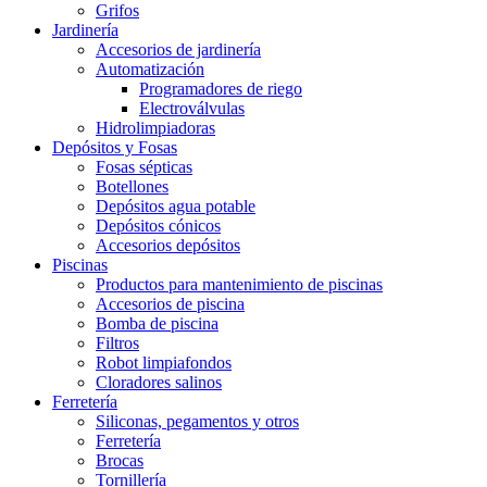
Grifos
Jardinería
Accesorios de jardinería
Automatización
Programadores de riego
Electroválvulas
Hidrolimpiadoras
Depósitos y Fosas
Fosas sépticas
Botellones
Depósitos agua potable
Depósitos cónicos
Accesorios depósitos
Piscinas
Productos para mantenimiento de piscinas
Accesorios de piscina
Bomba de piscina
Filtros
Robot limpiafondos
Cloradores salinos
Ferretería
Siliconas, pegamentos y otros
Ferretería
Brocas
Tornillería