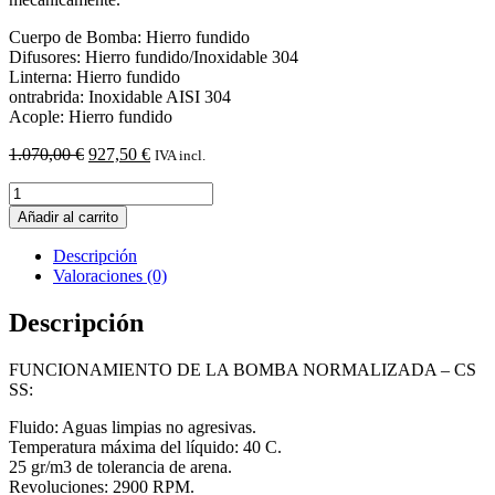
Cuerpo de Bomba: Hierro fundido
Difusores: Hierro fundido/Inoxidable 304
Linterna: Hierro fundido
ontrabrida: Inoxidable AISI 304
Acople: Hierro fundido
El
El
1.070,00
€
927,50
€
IVA incl.
precio
precio
Bomba
original
actual
normalizada
era:
es:
Añadir al carrito
7,5
1.070,00 €.
927,50 €.
cv
Descripción
CS-
Valoraciones (0)
S
40-
Descripción
200/55
cantidad
FUNCIONAMIENTO DE LA BOMBA NORMALIZADA – CS
SS:
Fluido: Aguas limpias no agresivas.
Temperatura máxima del líquido: 40 C.
25 gr/m3 de tolerancia de arena.
Revoluciones: 2900 RPM.