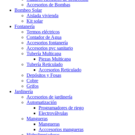
Accesorios de Bombas
Bombeo Solar
Aislada vivienda
Kit solar
Fontanería
Termos eléctricos
Contador de Agua
Accesorios fontanería
Accesorios pvc sanitario
Tubería Multicapa
Piezas Multicapa
Tubería Reticulado
Accesorios Reticulado
Depósitos y Fosas
Cobre
Grifos
Jardinería
Accesorios de jardinería
Automatización
Programadores de riego
Electroválvulas
Mangueras
Mangueras
Acccesorios mangueras
Hidrolimpiadoras