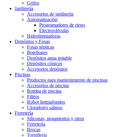
Grifos
Jardinería
Accesorios de jardinería
Automatización
Programadores de riego
Electroválvulas
Hidrolimpiadoras
Depósitos y Fosas
Fosas sépticas
Botellones
Depósitos agua potable
Depósitos cónicos
Accesorios depósitos
Piscinas
Productos para mantenimiento de piscinas
Accesorios de piscina
Bomba de piscina
Filtros
Robot limpiafondos
Cloradores salinos
Ferretería
Siliconas, pegamentos y otros
Ferretería
Brocas
Tornillería