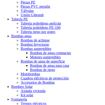
Piezas PE
Piezas PVC presión
Válvulas
Unión Gibeault
Tubería PE
Tubería polietileno agrícola
Tubería polietileno PE-100
Tubería riego por goteo
Bombas agua
Bombas de achique
Bombas Inyectoras
Bombas sumergibles
Bombas de agua compactas
Motores sumergibles
Bombas de agua de superficie
Bombas de agua para casa
Bombas de riego
Motobombas
Cuadros eléctricos de protección
Accesorios de Bombas
Bombeo Solar
Aislada vivienda
Kit solar
Fontanería
Termos eléctricos