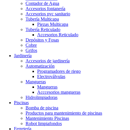
Contador de Agua
Accesorios fontanería
Accesorios pvc sanitario
Tubería Multicapa
Piezas Multicapa
Tubería Reticulado
Accesorios Reticulado
Depósitos y Fosas
Cobre
Grifos
Jardinería
Accesorios de jardinería
Automatización
Programadores de riego
Electroválvulas
Mangueras
Mangueras
Acccesorios mangueras
Hidrolimpiadoras
Piscinas
Bomba de piscina
Productos para mantenimiento de piscinas
Mantenimiento Piscinas
Robot limpiafondos
Ferretería