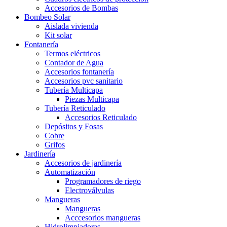
Accesorios de Bombas
Bombeo Solar
Aislada vivienda
Kit solar
Fontanería
Termos eléctricos
Contador de Agua
Accesorios fontanería
Accesorios pvc sanitario
Tubería Multicapa
Piezas Multicapa
Tubería Reticulado
Accesorios Reticulado
Depósitos y Fosas
Cobre
Grifos
Jardinería
Accesorios de jardinería
Automatización
Programadores de riego
Electroválvulas
Mangueras
Mangueras
Acccesorios mangueras
Hidrolimpiadoras