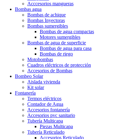
Acccesorios mangueras
Bombas agua
Bombas de achique
Bombas Inyectoras
Bombas sumergibles
Bombas de agua compactas
Motores sumergibles
Bombas de agua de superficie
Bombas de agua para casa
Bombas de riego
Motobombas
Cuadros eléctricos de protección
Accesorios de Bombas
Bombeo Solar
Aislada vivienda
Kit solar
Fontanería
Termos eléctricos
Contador de Agua
Accesorios fontanería
Accesorios pvc sanitario
Tubería Multicapa
Piezas Multicapa
Tubería Reticulado
Accesorios Reticulado