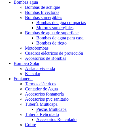
Bombas agua
Bombas de achique
Bombas Inyectoras
Bombas sumergibles
Bombas de agua compactas
Motores sumergibles
Bombas de agua de superficie
Bombas de agua para casa
Bombas de riego
Motobombas
Cuadros eléctricos de protección
Accesorios de Bombas
Bombeo Solar
Aislada vivienda
Kit solar
Fontanería
Termos eléctricos
Contador de Agua
Accesorios fontanería
Accesorios pvc sanitario
Tubería Multicapa
Piezas Multicapa
Tubería Reticulado
Accesorios Reticulado
Cobre