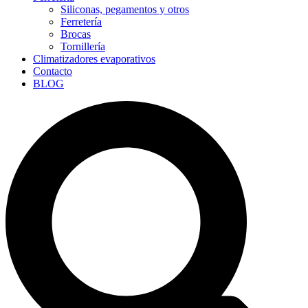
Siliconas, pegamentos y otros
Ferretería
Brocas
Tornillería
Climatizadores evaporativos
Contacto
BLOG