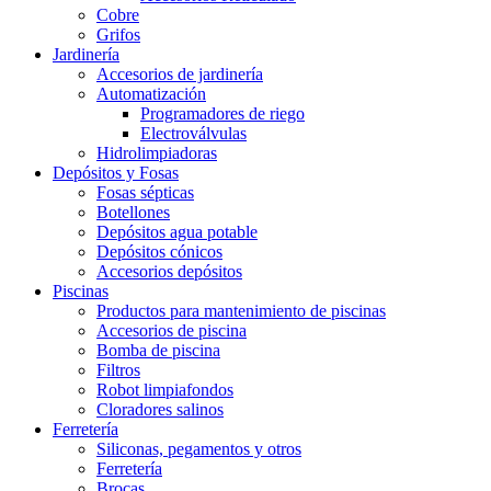
Cobre
Grifos
Jardinería
Accesorios de jardinería
Automatización
Programadores de riego
Electroválvulas
Hidrolimpiadoras
Depósitos y Fosas
Fosas sépticas
Botellones
Depósitos agua potable
Depósitos cónicos
Accesorios depósitos
Piscinas
Productos para mantenimiento de piscinas
Accesorios de piscina
Bomba de piscina
Filtros
Robot limpiafondos
Cloradores salinos
Ferretería
Siliconas, pegamentos y otros
Ferretería
Brocas