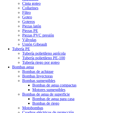
Cinta goteo
Collarines
Filtro
Goteo
Goteros
Piezas latón
Piezas PE
Piezas PVC presión
Válvulas
Unión Gibeault
Tubería PE
Tubería polietileno agrícola
Tubería polietileno PE-100
Tubería riego por goteo
Bombas agua
Bombas de achique
Bombas Inyectoras
Bombas sumergibles
Bombas de agua compactas
Motores sumergibles
Bombas de agua de superficie
Bombas de agua para casa
Bombas de riego
Motobombas
Cuadros eléctricos de protección