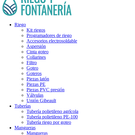
Riego
Kit riegos
Programadores de riego
Accesorios electrosoldable
Aspersión
Cinta goteo
Collarines
Filtro
Goteo
Goteros
Piezas latón
Piezas PE
Piezas PVC presión
Válvulas
Unión Gibeault
Tuberías
Tubería polietileno agrícola
Tubería polietileno PE-100
Tubería riego por goteo
Mangueras
Mangueras