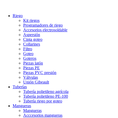
Riego
Kit riegos
Programadores de riego
Accesorios electrosoldable
Aspersión
Cinta goteo
Collarines
Filtro
Goteo
Goteros
Piezas latón
Piezas PE
Piezas PVC presión
Válvulas
Unión Gibeault
Tuberías
Tubería polietileno agrícola
Tubería polietileno PE-100
Tubería riego por goteo
Mangueras
Mangueras
Acccesorios mangueras