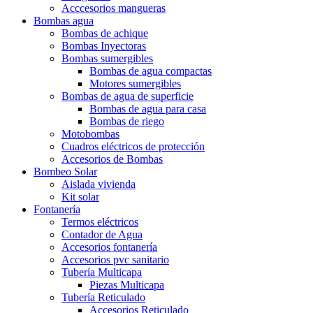
Acccesorios mangueras
Bombas agua
Bombas de achique
Bombas Inyectoras
Bombas sumergibles
Bombas de agua compactas
Motores sumergibles
Bombas de agua de superficie
Bombas de agua para casa
Bombas de riego
Motobombas
Cuadros eléctricos de protección
Accesorios de Bombas
Bombeo Solar
Aislada vivienda
Kit solar
Fontanería
Termos eléctricos
Contador de Agua
Accesorios fontanería
Accesorios pvc sanitario
Tubería Multicapa
Piezas Multicapa
Tubería Reticulado
Accesorios Reticulado