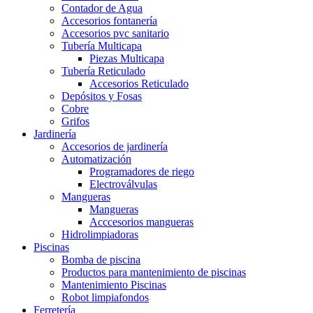
Contador de Agua
Accesorios fontanería
Accesorios pvc sanitario
Tubería Multicapa
Piezas Multicapa
Tubería Reticulado
Accesorios Reticulado
Depósitos y Fosas
Cobre
Grifos
Jardinería
Accesorios de jardinería
Automatización
Programadores de riego
Electroválvulas
Mangueras
Mangueras
Acccesorios mangueras
Hidrolimpiadoras
Piscinas
Bomba de piscina
Productos para mantenimiento de piscinas
Mantenimiento Piscinas
Robot limpiafondos
Ferretería