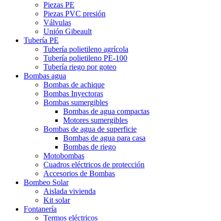
Piezas PE
Piezas PVC presión
Válvulas
Unión Gibeault
Tubería PE
Tubería polietileno agrícola
Tubería polietileno PE-100
Tubería riego por goteo
Bombas agua
Bombas de achique
Bombas Inyectoras
Bombas sumergibles
Bombas de agua compactas
Motores sumergibles
Bombas de agua de superficie
Bombas de agua para casa
Bombas de riego
Motobombas
Cuadros eléctricos de protección
Accesorios de Bombas
Bombeo Solar
Aislada vivienda
Kit solar
Fontanería
Termos eléctricos