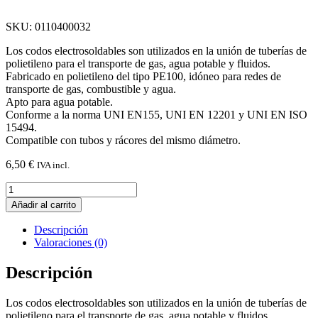
SKU: 0110400032
Los codos electrosoldables son utilizados en la unión de tuberías de
polietileno para el transporte de gas, agua potable y fluidos.
Fabricado en polietileno del tipo PE100, idóneo para redes de
transporte de gas, combustible y agua.
Apto para agua potable.
Conforme a la norma UNI EN155, UNI EN 12201 y UNI EN ISO
15494.
Compatible con tubos y rácores del mismo diámetro.
6,50
€
IVA incl.
Codo
90º
Añadir al carrito
PE
Electrosoldable
Descripción
D.
Valoraciones (0)
32
PN
Descripción
16
cantidad
Los codos electrosoldables son utilizados en la unión de tuberías de
polietileno para el transporte de gas, agua potable y fluidos.