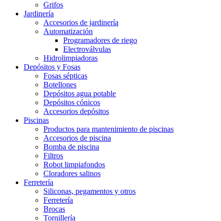
Grifos
Jardinería
Accesorios de jardinería
Automatización
Programadores de riego
Electroválvulas
Hidrolimpiadoras
Depósitos y Fosas
Fosas sépticas
Botellones
Depósitos agua potable
Depósitos cónicos
Accesorios depósitos
Piscinas
Productos para mantenimiento de piscinas
Accesorios de piscina
Bomba de piscina
Filtros
Robot limpiafondos
Cloradores salinos
Ferretería
Siliconas, pegamentos y otros
Ferretería
Brocas
Tornillería