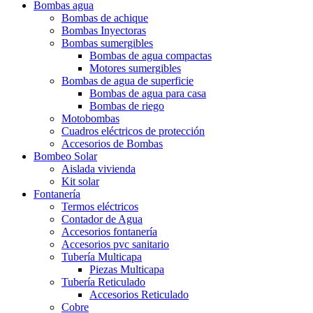
Bombas agua
Bombas de achique
Bombas Inyectoras
Bombas sumergibles
Bombas de agua compactas
Motores sumergibles
Bombas de agua de superficie
Bombas de agua para casa
Bombas de riego
Motobombas
Cuadros eléctricos de protección
Accesorios de Bombas
Bombeo Solar
Aislada vivienda
Kit solar
Fontanería
Termos eléctricos
Contador de Agua
Accesorios fontanería
Accesorios pvc sanitario
Tubería Multicapa
Piezas Multicapa
Tubería Reticulado
Accesorios Reticulado
Cobre