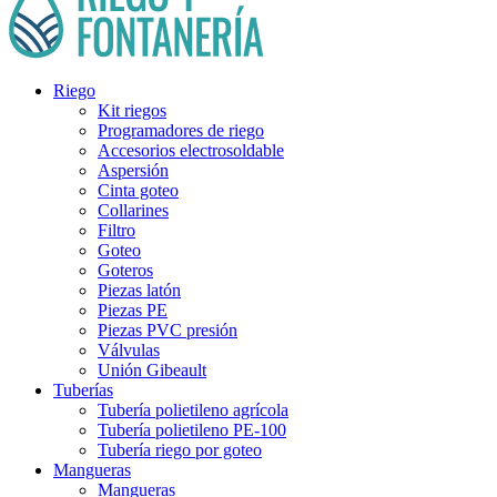
Riego
Kit riegos
Programadores de riego
Accesorios electrosoldable
Aspersión
Cinta goteo
Collarines
Filtro
Goteo
Goteros
Piezas latón
Piezas PE
Piezas PVC presión
Válvulas
Unión Gibeault
Tuberías
Tubería polietileno agrícola
Tubería polietileno PE-100
Tubería riego por goteo
Mangueras
Mangueras