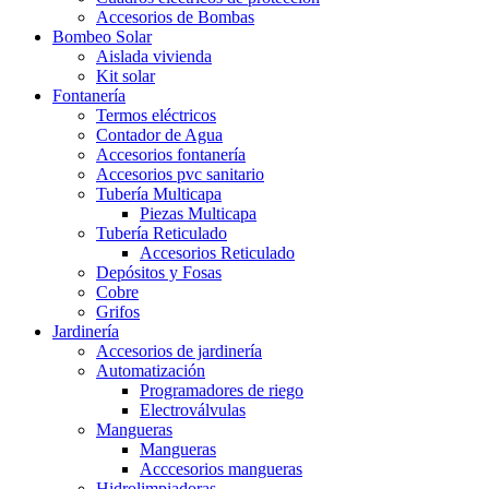
Accesorios de Bombas
Bombeo Solar
Aislada vivienda
Kit solar
Fontanería
Termos eléctricos
Contador de Agua
Accesorios fontanería
Accesorios pvc sanitario
Tubería Multicapa
Piezas Multicapa
Tubería Reticulado
Accesorios Reticulado
Depósitos y Fosas
Cobre
Grifos
Jardinería
Accesorios de jardinería
Automatización
Programadores de riego
Electroválvulas
Mangueras
Mangueras
Acccesorios mangueras
Hidrolimpiadoras