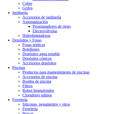
Cobre
Grifos
Jardinería
Accesorios de jardinería
Automatización
Programadores de riego
Electroválvulas
Hidrolimpiadoras
Depósitos y Fosas
Fosas sépticas
Botellones
Depósitos agua potable
Depósitos cónicos
Accesorios depósitos
Piscinas
Productos para mantenimiento de piscinas
Accesorios de piscina
Bomba de piscina
Filtros
Robot limpiafondos
Cloradores salinos
Ferretería
Siliconas, pegamentos y otros
Ferretería
Brocas