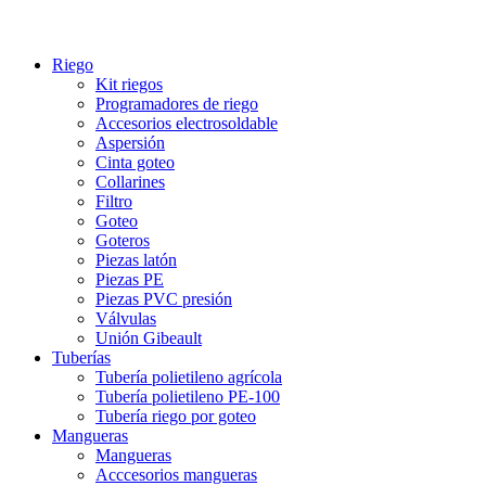
Riego
Kit riegos
Programadores de riego
Accesorios electrosoldable
Aspersión
Cinta goteo
Collarines
Filtro
Goteo
Goteros
Piezas latón
Piezas PE
Piezas PVC presión
Válvulas
Unión Gibeault
Tuberías
Tubería polietileno agrícola
Tubería polietileno PE-100
Tubería riego por goteo
Mangueras
Mangueras
Acccesorios mangueras