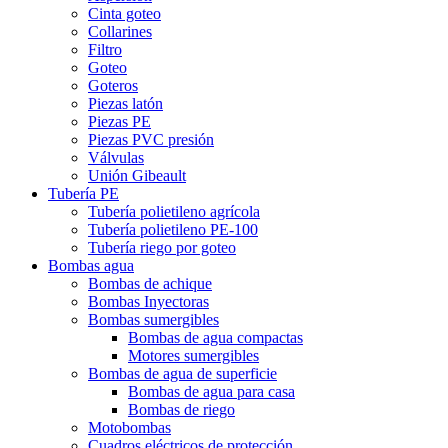
Cinta goteo
Collarines
Filtro
Goteo
Goteros
Piezas latón
Piezas PE
Piezas PVC presión
Válvulas
Unión Gibeault
Tubería PE
Tubería polietileno agrícola
Tubería polietileno PE-100
Tubería riego por goteo
Bombas agua
Bombas de achique
Bombas Inyectoras
Bombas sumergibles
Bombas de agua compactas
Motores sumergibles
Bombas de agua de superficie
Bombas de agua para casa
Bombas de riego
Motobombas
Cuadros eléctricos de protección