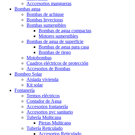
Acccesorios mangueras
Bombas agua
Bombas de achique
Bombas Inyectoras
Bombas sumergibles
Bombas de agua compactas
Motores sumergibles
Bombas de agua de superficie
Bombas de agua para casa
Bombas de riego
Motobombas
Cuadros eléctricos de protección
Accesorios de Bombas
Bombeo Solar
Aislada vivienda
Kit solar
Fontanería
Termos eléctricos
Contador de Agua
Accesorios fontanería
Accesorios pvc sanitario
Tubería Multicapa
Piezas Multicapa
Tubería Reticulado
Accesorios Reticulado