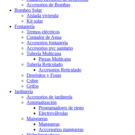
Accesorios de Bombas
Bombeo Solar
Aislada vivienda
Kit solar
Fontanería
Termos eléctricos
Contador de Agua
Accesorios fontanería
Accesorios pvc sanitario
Tubería Multicapa
Piezas Multicapa
Tubería Reticulado
Accesorios Reticulado
Depósitos y Fosas
Cobre
Grifos
Jardinería
Accesorios de jardinería
Automatización
Programadores de riego
Electroválvulas
Mangueras
Mangueras
Acccesorios mangueras
Hidrolimpiadoras