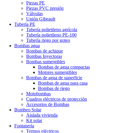
Piezas PE
Piezas PVC presión
Válvulas
Unión Gibeault
Tubería PE
Tubería polietileno agrícola
Tubería polietileno PE-100
Tubería riego por goteo
Bombas agua
Bombas de achique
Bombas Inyectoras
Bombas sumergibles
Bombas de agua compactas
Motores sumergibles
Bombas de agua de superficie
Bombas de agua para casa
Bombas de riego
Motobombas
Cuadros eléctricos de protección
Accesorios de Bombas
Bombeo Solar
Aislada vivienda
Kit solar
Fontanería
Termos eléctricos