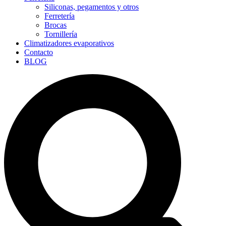
Siliconas, pegamentos y otros
Ferretería
Brocas
Tornillería
Climatizadores evaporativos
Contacto
BLOG