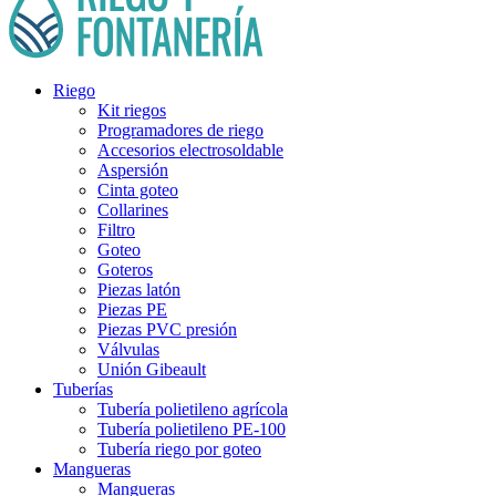
Riego
Kit riegos
Programadores de riego
Accesorios electrosoldable
Aspersión
Cinta goteo
Collarines
Filtro
Goteo
Goteros
Piezas latón
Piezas PE
Piezas PVC presión
Válvulas
Unión Gibeault
Tuberías
Tubería polietileno agrícola
Tubería polietileno PE-100
Tubería riego por goteo
Mangueras
Mangueras