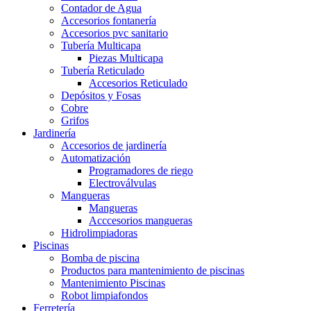
Contador de Agua
Accesorios fontanería
Accesorios pvc sanitario
Tubería Multicapa
Piezas Multicapa
Tubería Reticulado
Accesorios Reticulado
Depósitos y Fosas
Cobre
Grifos
Jardinería
Accesorios de jardinería
Automatización
Programadores de riego
Electroválvulas
Mangueras
Mangueras
Acccesorios mangueras
Hidrolimpiadoras
Piscinas
Bomba de piscina
Productos para mantenimiento de piscinas
Mantenimiento Piscinas
Robot limpiafondos
Ferretería