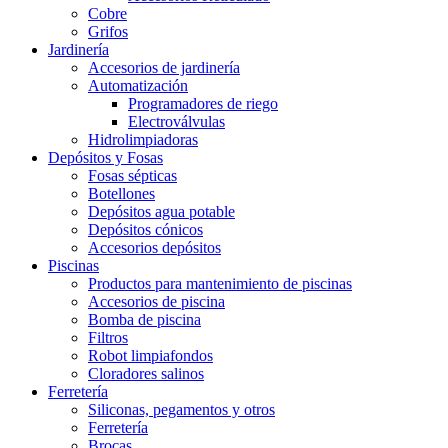
Cobre
Grifos
Jardinería
Accesorios de jardinería
Automatización
Programadores de riego
Electroválvulas
Hidrolimpiadoras
Depósitos y Fosas
Fosas sépticas
Botellones
Depósitos agua potable
Depósitos cónicos
Accesorios depósitos
Piscinas
Productos para mantenimiento de piscinas
Accesorios de piscina
Bomba de piscina
Filtros
Robot limpiafondos
Cloradores salinos
Ferretería
Siliconas, pegamentos y otros
Ferretería
Brocas