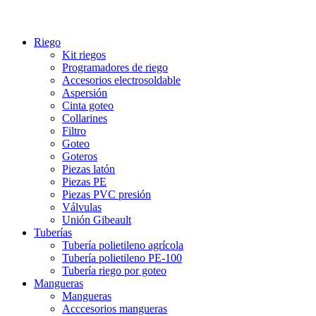
Riego
Kit riegos
Programadores de riego
Accesorios electrosoldable
Aspersión
Cinta goteo
Collarines
Filtro
Goteo
Goteros
Piezas latón
Piezas PE
Piezas PVC presión
Válvulas
Unión Gibeault
Tuberías
Tubería polietileno agrícola
Tubería polietileno PE-100
Tubería riego por goteo
Mangueras
Mangueras
Acccesorios mangueras