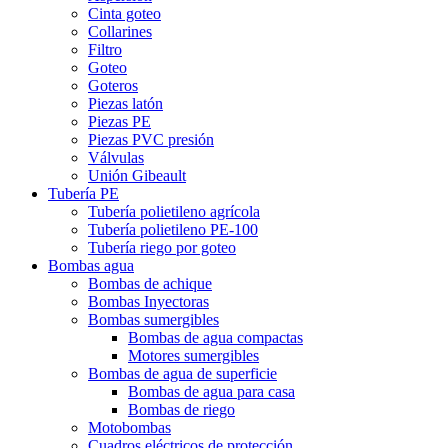
Cinta goteo
Collarines
Filtro
Goteo
Goteros
Piezas latón
Piezas PE
Piezas PVC presión
Válvulas
Unión Gibeault
Tubería PE
Tubería polietileno agrícola
Tubería polietileno PE-100
Tubería riego por goteo
Bombas agua
Bombas de achique
Bombas Inyectoras
Bombas sumergibles
Bombas de agua compactas
Motores sumergibles
Bombas de agua de superficie
Bombas de agua para casa
Bombas de riego
Motobombas
Cuadros eléctricos de protección