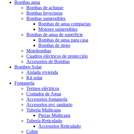
Bombas agua
Bombas de achique
Bombas Inyectoras
Bombas sumergibles
Bombas de agua compactas
Motores sumergibles
Bombas de agua de superficie
Bombas de agua para casa
Bombas de riego
Motobombas
Cuadros eléctricos de protección
Accesorios de Bombas
Bombeo Solar
Aislada vivienda
Kit solar
Fontanería
Termos eléctricos
Contador de Agua
Accesorios fontanería
Accesorios pvc sanitario
Tubería Multicapa
Piezas Multicapa
Tubería Reticulado
Accesorios Reticulado
Cobre