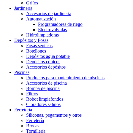
Grifos
Jardinería
Accesorios de jardinería
Automatización
Programadores de riego
Electroválvulas
Hidrolimpiadoras
Depósitos y Fosas
Fosas sépticas
Botellones
Depósitos agua potable
Depósitos cónicos
Accesorios depósitos
Piscinas
Productos para mantenimiento de piscinas
Accesorios de piscina
Bomba de piscina
Filtros
Robot limpiafondos
Cloradores salinos
Ferretería
Siliconas, pegamentos y otros
Ferretería
Brocas
Tornillería