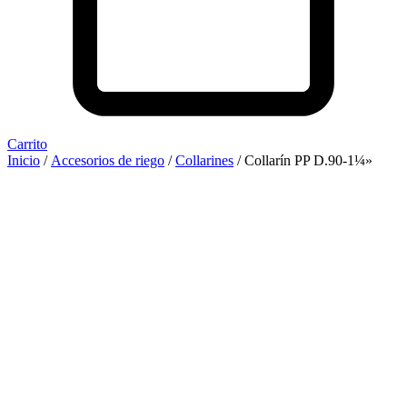
Carrito
Inicio
/
Accesorios de riego
/
Collarines
/ Collarín PP D.90-1¼»