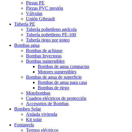
Piezas PE
Piezas PVC presión
Válvulas
Unión Gibeault
Tubería PE
Tubería polietileno agrícola
Tubería polietileno PE-100
Tubería riego por goteo
Bombas agua
Bombas de achique
Bombas Inyectoras
Bombas sumergibles
Bombas de agua compactas
Motores sumergibles
Bombas de agua de superficie
Bombas de agua para casa
Bombas de riego
Motobombas
Cuadros eléctricos de protección
Accesorios de Bombas
Bombeo Solar
Aislada vivienda
Kit solar
Fontanería
Termos eléctricos