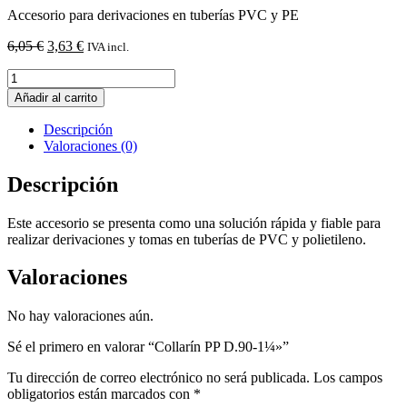
Accesorio para derivaciones en tuberías PVC y PE
El
El
6,05
€
3,63
€
IVA incl.
precio
precio
Collarín
original
actual
PP
era:
es:
Añadir al carrito
D.90-
6,05 €.
3,63 €.
1¼"
Descripción
cantidad
Valoraciones (0)
Descripción
Este accesorio se presenta como una solución rápida y fiable para
realizar derivaciones y tomas en tuberías de PVC y polietileno.
Valoraciones
No hay valoraciones aún.
Sé el primero en valorar “Collarín PP D.90-1¼»”
Tu dirección de correo electrónico no será publicada.
Los campos
obligatorios están marcados con
*