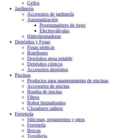
Grifos
Jardinería
Accesorios de jardinería
Automatización
Programadores de riego
Electroválvulas
Hidrolimpiadoras
Depósitos y Fosas
Fosas sépticas
Botellones
Depósitos agua potable
Depósitos cónicos
Accesorios depósitos
Piscinas
Productos para mantenimiento de piscinas
Accesorios de piscina
Bomba de piscina
Filtros
Robot limpiafondos
Cloradores salinos
Ferretería
Siliconas, pegamentos y otros
Ferretería
Brocas
Tornillería