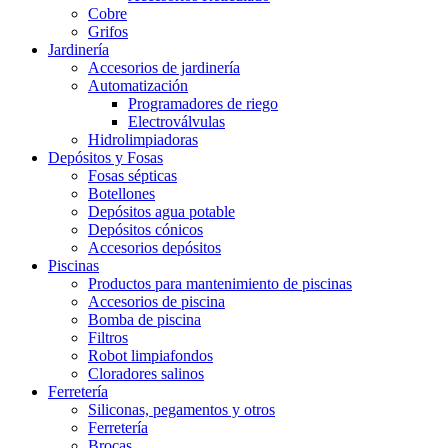
Cobre
Grifos
Jardinería
Accesorios de jardinería
Automatización
Programadores de riego
Electroválvulas
Hidrolimpiadoras
Depósitos y Fosas
Fosas sépticas
Botellones
Depósitos agua potable
Depósitos cónicos
Accesorios depósitos
Piscinas
Productos para mantenimiento de piscinas
Accesorios de piscina
Bomba de piscina
Filtros
Robot limpiafondos
Cloradores salinos
Ferretería
Siliconas, pegamentos y otros
Ferretería
Brocas