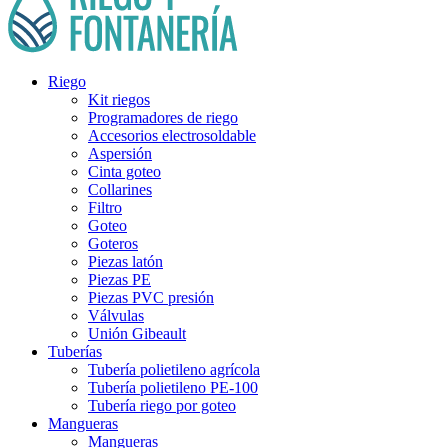
Riego
Kit riegos
Programadores de riego
Accesorios electrosoldable
Aspersión
Cinta goteo
Collarines
Filtro
Goteo
Goteros
Piezas latón
Piezas PE
Piezas PVC presión
Válvulas
Unión Gibeault
Tuberías
Tubería polietileno agrícola
Tubería polietileno PE-100
Tubería riego por goteo
Mangueras
Mangueras