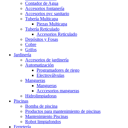
Contador de Agua
Accesorios fontanería
Accesorios pvc sanitario
Tubería Multicapa
Piezas Multicapa
Tubería Reticulado
Accesorios Reticulado
Depósitos y Fosas
Cobre
Grifos
Jardinería
Accesorios de jardinería
Automatización
Programadores de riego
Electroválvulas
Mangueras
Mangueras
Acccesorios mangueras
Hidrolimpiadoras
Piscinas
Bomba de piscina
Productos para mantenimiento de piscinas
Mantenimiento Piscinas
Robot limpiafondos
Ferretería