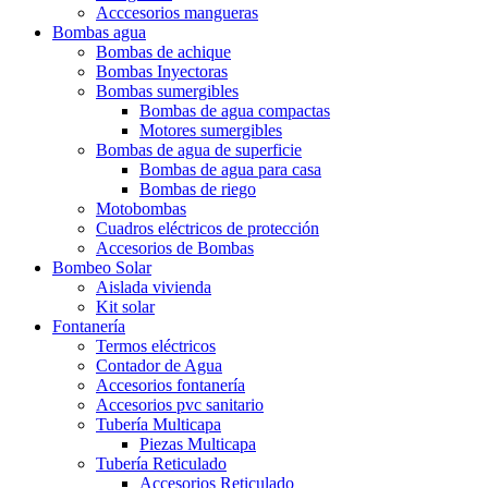
Acccesorios mangueras
Bombas agua
Bombas de achique
Bombas Inyectoras
Bombas sumergibles
Bombas de agua compactas
Motores sumergibles
Bombas de agua de superficie
Bombas de agua para casa
Bombas de riego
Motobombas
Cuadros eléctricos de protección
Accesorios de Bombas
Bombeo Solar
Aislada vivienda
Kit solar
Fontanería
Termos eléctricos
Contador de Agua
Accesorios fontanería
Accesorios pvc sanitario
Tubería Multicapa
Piezas Multicapa
Tubería Reticulado
Accesorios Reticulado