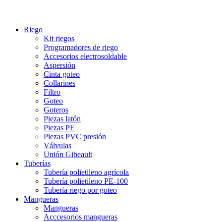
Riego
Kit riegos
Programadores de riego
Accesorios electrosoldable
Aspersión
Cinta goteo
Collarines
Filtro
Goteo
Goteros
Piezas latón
Piezas PE
Piezas PVC presión
Válvulas
Unión Gibeault
Tuberías
Tubería polietileno agrícola
Tubería polietileno PE-100
Tubería riego por goteo
Mangueras
Mangueras
Acccesorios mangueras