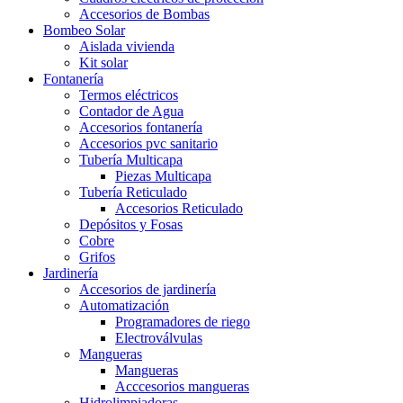
Accesorios de Bombas
Bombeo Solar
Aislada vivienda
Kit solar
Fontanería
Termos eléctricos
Contador de Agua
Accesorios fontanería
Accesorios pvc sanitario
Tubería Multicapa
Piezas Multicapa
Tubería Reticulado
Accesorios Reticulado
Depósitos y Fosas
Cobre
Grifos
Jardinería
Accesorios de jardinería
Automatización
Programadores de riego
Electroválvulas
Mangueras
Mangueras
Acccesorios mangueras
Hidrolimpiadoras