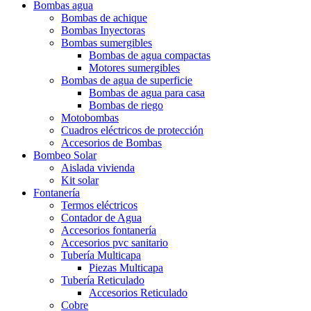
Bombas agua
Bombas de achique
Bombas Inyectoras
Bombas sumergibles
Bombas de agua compactas
Motores sumergibles
Bombas de agua de superficie
Bombas de agua para casa
Bombas de riego
Motobombas
Cuadros eléctricos de protección
Accesorios de Bombas
Bombeo Solar
Aislada vivienda
Kit solar
Fontanería
Termos eléctricos
Contador de Agua
Accesorios fontanería
Accesorios pvc sanitario
Tubería Multicapa
Piezas Multicapa
Tubería Reticulado
Accesorios Reticulado
Cobre