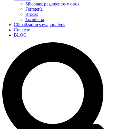
Siliconas, pegamentos y otros
Ferretería
Brocas
Tornillería
Climatizadores evaporativos
Contacto
BLOG