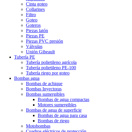
Cinta goteo
Collarines
Filtro
Goteo
Goteros
Piezas latón
Piezas PE
Piezas PVC presión
Válvulas
Unión Gibeault
Tubería PE
Tubería polietileno agrícola
Tubería polietileno PE-100
Tubería riego por goteo
Bombas agua
Bombas de achique
Bombas Inyectoras
Bombas sumergibles
Bombas de agua compactas
Motores sumergibles
Bombas de agua de superficie
Bombas de agua para casa
Bombas de riego
Motobombas
Cuadros eléctricos de protección