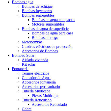
Bombas agua
Bombas de achique
Bombas Inyectoras
Bombas sumergibles
Bombas de agua compactas
Motores sumergibles
Bombas de agua de superficie
Bombas de agua para casa
Bombas de riego
Motobombas
Cuadros eléctricos de protección
Accesorios de Bombas
Bombeo Solar
Aislada vivienda
Kit solar
Fontanería
Termos eléctricos
Contador de Agua
Accesorios fontanería
Accesorios pvc sanitario
Tubería Multicapa
Piezas Multicapa
Tubería Reticulado
Accesorios Reticulado
Cobre