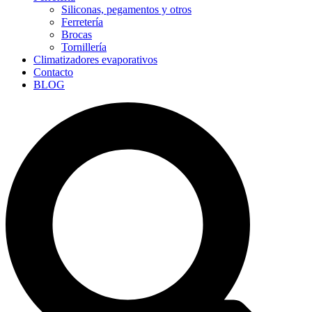
Siliconas, pegamentos y otros
Ferretería
Brocas
Tornillería
Climatizadores evaporativos
Contacto
BLOG