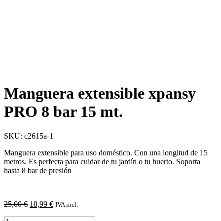
Manguera extensible xpansy
PRO 8 bar 15 mt.
SKU: c2615a-1
Manguera extensible para uso doméstico. Con una longitud de 15
metros. Es perfecta para cuidar de tu jardín o tu huerto. Soporta
hasta 8 bar de presión
El
El
25,00
€
18,99
€
IVA incl.
precio
precio
Manguera