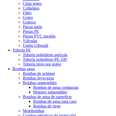
Cinta goteo
Collarines
Filtro
Goteo
Goteros
Piezas latón
Piezas PE
Piezas PVC presión
Válvulas
Unión Gibeault
Tubería PE
Tubería polietileno agrícola
Tubería polietileno PE-100
Tubería riego por goteo
Bombas agua
Bombas de achique
Bombas Inyectoras
Bombas sumergibles
Bombas de agua compactas
Motores sumergibles
Bombas de agua de superficie
Bombas de agua para casa
Bombas de riego
Motobombas
Cuadros eléctricos de protección