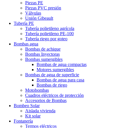
Piezas PE
Piezas PVC presión
Válvulas
Unión Gibeault
Tubería PE
Tubería polietileno agrícola
Tubería polietileno PE-100
Tubería riego por goteo
Bombas agua
Bombas de achique
Bombas Inyectoras
Bombas sumergibles
Bombas de agua compactas
Motores sumergibles
Bombas de agua de superficie
Bombas de agua para casa
Bombas de riego
Motobombas
Cuadros eléctricos de protección
Accesorios de Bombas
Bombeo Solar
Aislada vivienda
Kit solar
Fontanería
Termos eléctricos