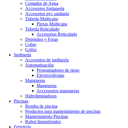
Contador de Agua
Accesorios fontanería
Accesorios pvc sanitario
Tubería Multicapa
Piezas Multicapa
Tubería Reticulado
Accesorios Reticulado
Depósitos y Fosas
Cobre
Grifos
Jardinería
Accesorios de jardinería
Automatización
Programadores de riego
Electroválvulas
Mangueras
Mangueras
Acccesorios mangueras
Hidrolimpiadoras
Piscinas
Bomba de piscina
Productos para mantenimiento de piscinas
Mantenimiento Piscinas
Robot limpiafondos
Ferretería