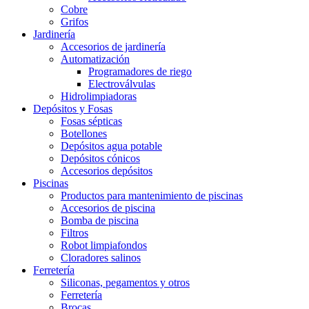
Cobre
Grifos
Jardinería
Accesorios de jardinería
Automatización
Programadores de riego
Electroválvulas
Hidrolimpiadoras
Depósitos y Fosas
Fosas sépticas
Botellones
Depósitos agua potable
Depósitos cónicos
Accesorios depósitos
Piscinas
Productos para mantenimiento de piscinas
Accesorios de piscina
Bomba de piscina
Filtros
Robot limpiafondos
Cloradores salinos
Ferretería
Siliconas, pegamentos y otros
Ferretería
Brocas