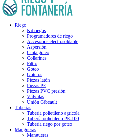
Riego
Kit riegos
Programadores de riego
Accesorios electrosoldable
Aspersión
Cinta goteo
Collarines
Filtro
Goteo
Goteros
Piezas latón
Piezas PE
Piezas PVC presión
Válvulas
Unión Gibeault
Tuberías
Tubería polietileno agrícola
Tubería polietileno PE-100
Tubería riego por goteo
Mangueras
Mangueras