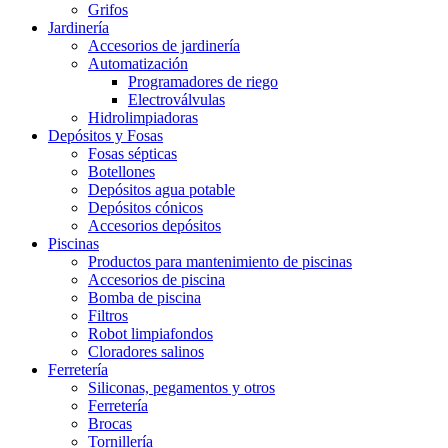
Grifos
Jardinería
Accesorios de jardinería
Automatización
Programadores de riego
Electroválvulas
Hidrolimpiadoras
Depósitos y Fosas
Fosas sépticas
Botellones
Depósitos agua potable
Depósitos cónicos
Accesorios depósitos
Piscinas
Productos para mantenimiento de piscinas
Accesorios de piscina
Bomba de piscina
Filtros
Robot limpiafondos
Cloradores salinos
Ferretería
Siliconas, pegamentos y otros
Ferretería
Brocas
Tornillería