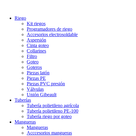
Riego
Kit riegos
Programadores de riego
Accesorios electrosoldable
Aspersión
Cinta goteo
Collarines
Filtro
Goteo
Goteros
Piezas latón
Piezas PE
Piezas PVC presión
Válvulas
Unión Gibeault
Tuberías
Tubería polietileno agrícola
Tubería polietileno PE-100
Tubería riego por goteo
Mangueras
Mangueras
Acccesorios mangueras