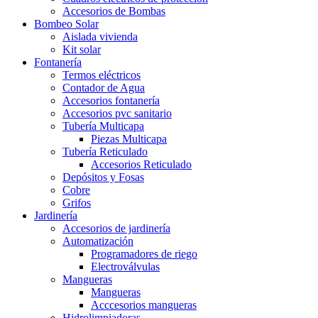
Accesorios de Bombas
Bombeo Solar
Aislada vivienda
Kit solar
Fontanería
Termos eléctricos
Contador de Agua
Accesorios fontanería
Accesorios pvc sanitario
Tubería Multicapa
Piezas Multicapa
Tubería Reticulado
Accesorios Reticulado
Depósitos y Fosas
Cobre
Grifos
Jardinería
Accesorios de jardinería
Automatización
Programadores de riego
Electroválvulas
Mangueras
Mangueras
Acccesorios mangueras
Hidrolimpiadoras