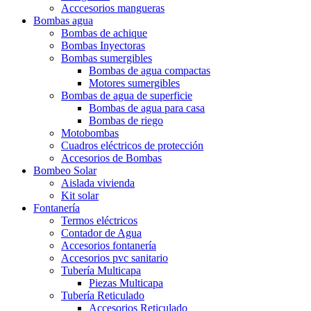
Acccesorios mangueras
Bombas agua
Bombas de achique
Bombas Inyectoras
Bombas sumergibles
Bombas de agua compactas
Motores sumergibles
Bombas de agua de superficie
Bombas de agua para casa
Bombas de riego
Motobombas
Cuadros eléctricos de protección
Accesorios de Bombas
Bombeo Solar
Aislada vivienda
Kit solar
Fontanería
Termos eléctricos
Contador de Agua
Accesorios fontanería
Accesorios pvc sanitario
Tubería Multicapa
Piezas Multicapa
Tubería Reticulado
Accesorios Reticulado