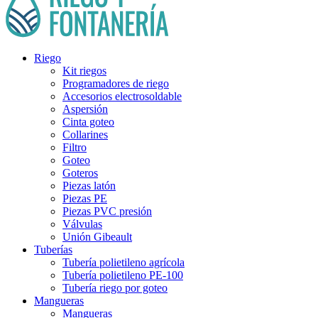
Riego
Kit riegos
Programadores de riego
Accesorios electrosoldable
Aspersión
Cinta goteo
Collarines
Filtro
Goteo
Goteros
Piezas latón
Piezas PE
Piezas PVC presión
Válvulas
Unión Gibeault
Tuberías
Tubería polietileno agrícola
Tubería polietileno PE-100
Tubería riego por goteo
Mangueras
Mangueras