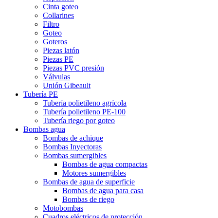
Cinta goteo
Collarines
Filtro
Goteo
Goteros
Piezas latón
Piezas PE
Piezas PVC presión
Válvulas
Unión Gibeault
Tubería PE
Tubería polietileno agrícola
Tubería polietileno PE-100
Tubería riego por goteo
Bombas agua
Bombas de achique
Bombas Inyectoras
Bombas sumergibles
Bombas de agua compactas
Motores sumergibles
Bombas de agua de superficie
Bombas de agua para casa
Bombas de riego
Motobombas
Cuadros eléctricos de protección