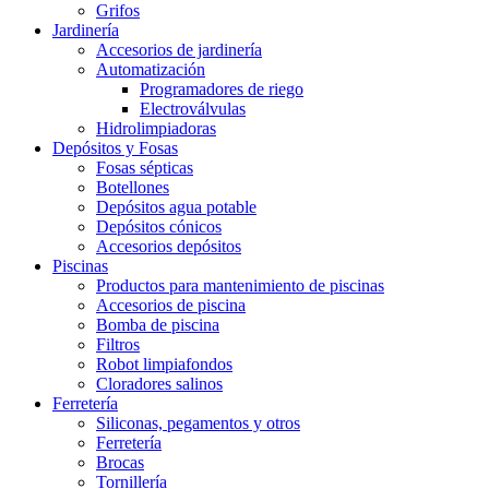
Grifos
Jardinería
Accesorios de jardinería
Automatización
Programadores de riego
Electroválvulas
Hidrolimpiadoras
Depósitos y Fosas
Fosas sépticas
Botellones
Depósitos agua potable
Depósitos cónicos
Accesorios depósitos
Piscinas
Productos para mantenimiento de piscinas
Accesorios de piscina
Bomba de piscina
Filtros
Robot limpiafondos
Cloradores salinos
Ferretería
Siliconas, pegamentos y otros
Ferretería
Brocas
Tornillería