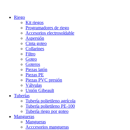
Riego
Kit riegos
Programadores de riego
Accesorios electrosoldable
Aspersión
Cinta goteo
Collarines
Filtro
Goteo
Goteros
Piezas latón
Piezas PE
Piezas PVC presión
Válvulas
Unión Gibeault
Tuberías
Tubería polietileno agrícola
Tubería polietileno PE-100
Tubería riego por goteo
Mangueras
Mangueras
Acccesorios mangueras