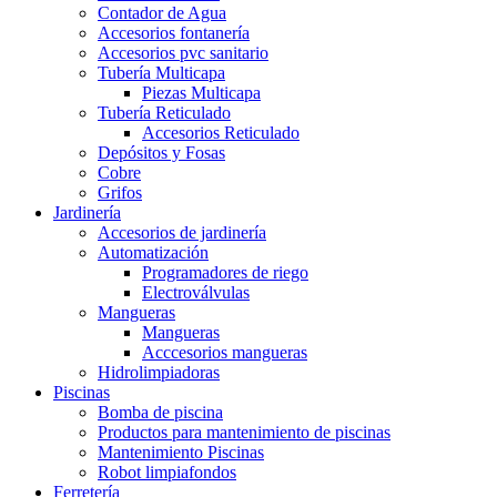
Contador de Agua
Accesorios fontanería
Accesorios pvc sanitario
Tubería Multicapa
Piezas Multicapa
Tubería Reticulado
Accesorios Reticulado
Depósitos y Fosas
Cobre
Grifos
Jardinería
Accesorios de jardinería
Automatización
Programadores de riego
Electroválvulas
Mangueras
Mangueras
Acccesorios mangueras
Hidrolimpiadoras
Piscinas
Bomba de piscina
Productos para mantenimiento de piscinas
Mantenimiento Piscinas
Robot limpiafondos
Ferretería