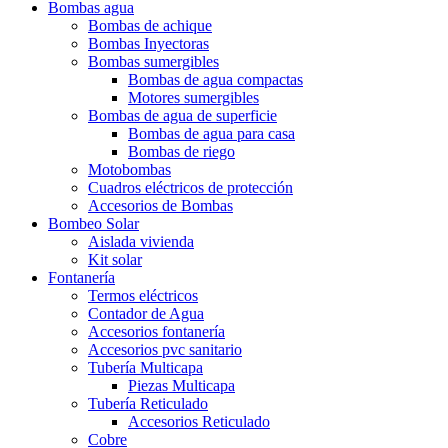
Bombas agua
Bombas de achique
Bombas Inyectoras
Bombas sumergibles
Bombas de agua compactas
Motores sumergibles
Bombas de agua de superficie
Bombas de agua para casa
Bombas de riego
Motobombas
Cuadros eléctricos de protección
Accesorios de Bombas
Bombeo Solar
Aislada vivienda
Kit solar
Fontanería
Termos eléctricos
Contador de Agua
Accesorios fontanería
Accesorios pvc sanitario
Tubería Multicapa
Piezas Multicapa
Tubería Reticulado
Accesorios Reticulado
Cobre