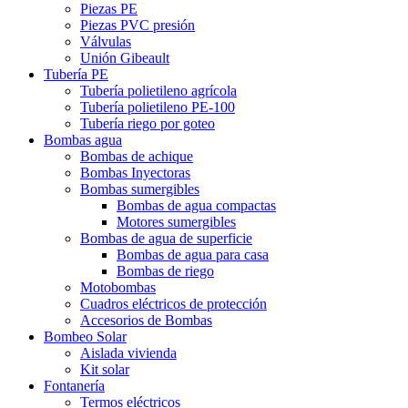
Piezas PE
Piezas PVC presión
Válvulas
Unión Gibeault
Tubería PE
Tubería polietileno agrícola
Tubería polietileno PE-100
Tubería riego por goteo
Bombas agua
Bombas de achique
Bombas Inyectoras
Bombas sumergibles
Bombas de agua compactas
Motores sumergibles
Bombas de agua de superficie
Bombas de agua para casa
Bombas de riego
Motobombas
Cuadros eléctricos de protección
Accesorios de Bombas
Bombeo Solar
Aislada vivienda
Kit solar
Fontanería
Termos eléctricos