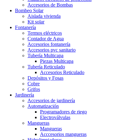
Accesorios de Bombas
Bombeo Solar
Aislada vivienda
Kit solar
Fontanería
Termos eléctricos
Contador de Agua
Accesorios fontanería
Accesorios pvc sanitario
Tubería Multicapa
Piezas Multicapa
Tubería Reticulado
Accesorios Reticulado
Depósitos y Fosas
Cobre
Grifos
Jardinería
Accesorios de jardinería
Automatización
Programadores de riego
Electroválvulas
Mangueras
Mangueras
Acccesorios mangueras
Hidrolimpiadoras