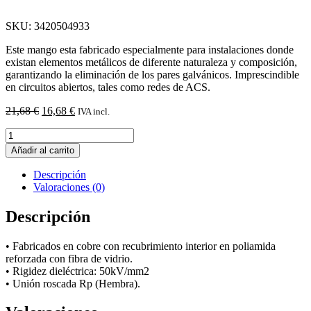
SKU: 3420504933
Este mango esta fabricado especialmente para instalaciones donde
existan elementos metálicos de diferente naturaleza y composición,
garantizando la eliminación de los pares galvánicos. Imprescindible
en circuitos abiertos, tales como redes de ACS.
El
El
21,68
€
16,68
€
IVA incl.
precio
precio
Manguito
original
actual
electrolitico
era:
es:
Añadir al carrito
HH
21,68 €.
16,68 €.
D.1¼"
Descripción
cantidad
Valoraciones (0)
Descripción
• Fabricados en cobre con recubrimiento interior en poliamida
reforzada con fibra de vidrio.
• Rigidez dieléctrica: 50kV/mm2
• Unión roscada Rp (Hembra).