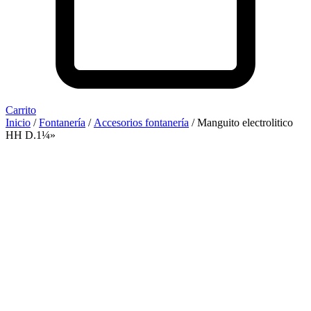
Carrito
Inicio
/
Fontanería
/
Accesorios fontanería
/ Manguito electrolitico
HH D.1¼»