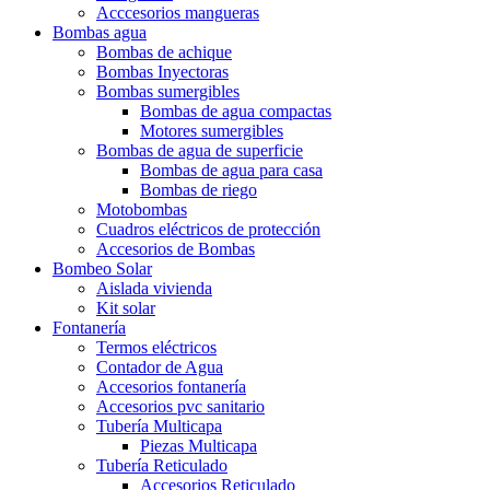
Acccesorios mangueras
Bombas agua
Bombas de achique
Bombas Inyectoras
Bombas sumergibles
Bombas de agua compactas
Motores sumergibles
Bombas de agua de superficie
Bombas de agua para casa
Bombas de riego
Motobombas
Cuadros eléctricos de protección
Accesorios de Bombas
Bombeo Solar
Aislada vivienda
Kit solar
Fontanería
Termos eléctricos
Contador de Agua
Accesorios fontanería
Accesorios pvc sanitario
Tubería Multicapa
Piezas Multicapa
Tubería Reticulado
Accesorios Reticulado