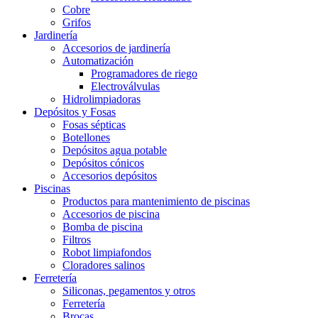
Cobre
Grifos
Jardinería
Accesorios de jardinería
Automatización
Programadores de riego
Electroválvulas
Hidrolimpiadoras
Depósitos y Fosas
Fosas sépticas
Botellones
Depósitos agua potable
Depósitos cónicos
Accesorios depósitos
Piscinas
Productos para mantenimiento de piscinas
Accesorios de piscina
Bomba de piscina
Filtros
Robot limpiafondos
Cloradores salinos
Ferretería
Siliconas, pegamentos y otros
Ferretería
Brocas