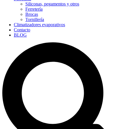
Siliconas, pegamentos y otros
Ferretería
Brocas
Tornillería
Climatizadores evaporativos
Contacto
BLOG