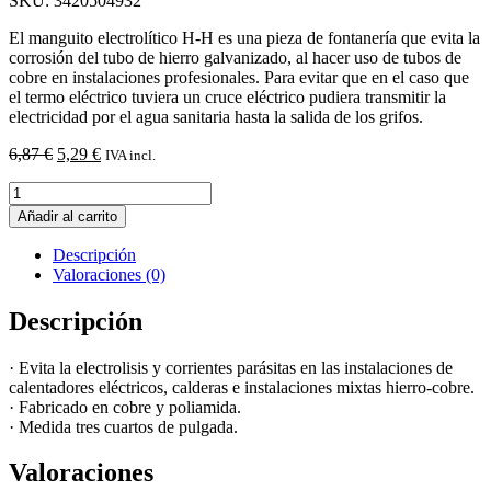
SKU: 3420504932
El manguito electrolítico H-H es una pieza de fontanería que evita la
corrosión del tubo de hierro galvanizado, al hacer uso de tubos de
cobre en instalaciones profesionales. Para evitar que en el caso que
el termo eléctrico tuviera un cruce eléctrico pudiera transmitir la
electricidad por el agua sanitaria hasta la salida de los grifos.
El
El
6,87
€
5,29
€
IVA incl.
precio
precio
Manguito
original
actual
electrolitico
era:
es:
Añadir al carrito
HH
6,87 €.
5,29 €.
D.1"
Descripción
cantidad
Valoraciones (0)
Descripción
· Evita la electrolisis y corrientes parásitas en las instalaciones de
calentadores eléctricos, calderas e instalaciones mixtas hierro-cobre.
· Fabricado en cobre y poliamida.
· Medida tres cuartos de pulgada.
Valoraciones