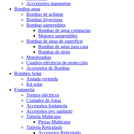
Acccesorios mangueras
Bombas agua
Bombas de achique
Bombas Inyectoras
Bombas sumergibles
Bombas de agua compactas
Motores sumergibles
Bombas de agua de superficie
Bombas de agua para casa
Bombas de riego
Motobombas
Cuadros eléctricos de protección
Accesorios de Bombas
Bombeo Solar
Aislada vivienda
Kit solar
Fontanería
Termos eléctricos
Contador de Agua
Accesorios fontanería
Accesorios pvc sanitario
Tubería Multicapa
Piezas Multicapa
Tubería Reticulado
Accesorios Reticulado