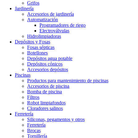
Grifos
Jardinería
Accesorios de jardinería
Automatización
Programadores de riego
Electroválvulas
Hidrolimpiadoras
Depósitos y Fosas
Fosas sépticas
Botellones
Depósitos agua potable
Depósitos cónicos
Accesorios depósitos
Piscinas
Productos para mantenimiento de piscinas
Accesorios de piscina
Bomba de piscina
Filtros
Robot limpiafondos
Cloradores salinos
Ferretería
Siliconas, pegamentos y otros
Ferretería
Brocas
Tornillería