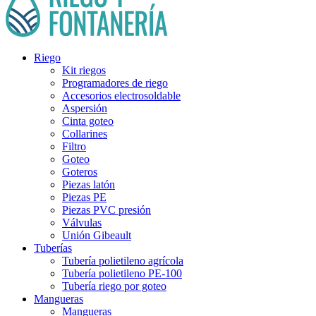
Riego
Kit riegos
Programadores de riego
Accesorios electrosoldable
Aspersión
Cinta goteo
Collarines
Filtro
Goteo
Goteros
Piezas latón
Piezas PE
Piezas PVC presión
Válvulas
Unión Gibeault
Tuberías
Tubería polietileno agrícola
Tubería polietileno PE-100
Tubería riego por goteo
Mangueras
Mangueras