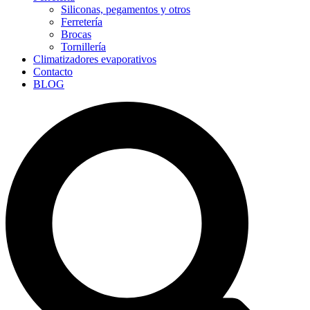
Siliconas, pegamentos y otros
Ferretería
Brocas
Tornillería
Climatizadores evaporativos
Contacto
BLOG