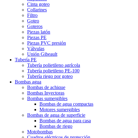
Cinta goteo
Collarines
Filtro
Goteo
Goteros
Piezas latón
Piezas PE
Piezas PVC presión
Válvulas
Unión Gibeault
Tubería PE
Tubería polietileno agrícola
Tubería polietileno PE-100
Tubería riego por goteo
Bombas agua
Bombas de achique
Bombas Inyectoras
Bombas sumergibles
Bombas de agua compactas
Motores sumergibles
Bombas de agua de superficie
Bombas de agua para casa
Bombas de riego
Motobombas
Cuadros eléctricos de protección