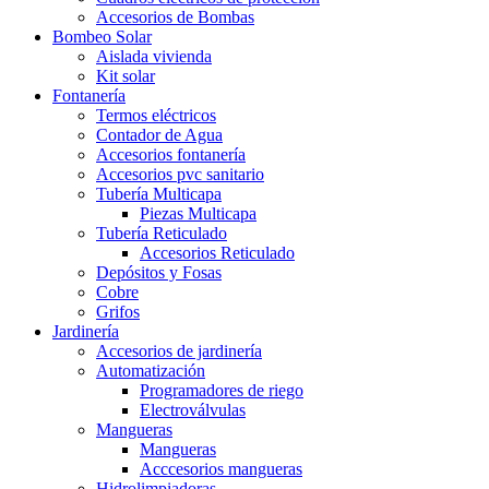
Accesorios de Bombas
Bombeo Solar
Aislada vivienda
Kit solar
Fontanería
Termos eléctricos
Contador de Agua
Accesorios fontanería
Accesorios pvc sanitario
Tubería Multicapa
Piezas Multicapa
Tubería Reticulado
Accesorios Reticulado
Depósitos y Fosas
Cobre
Grifos
Jardinería
Accesorios de jardinería
Automatización
Programadores de riego
Electroválvulas
Mangueras
Mangueras
Acccesorios mangueras
Hidrolimpiadoras