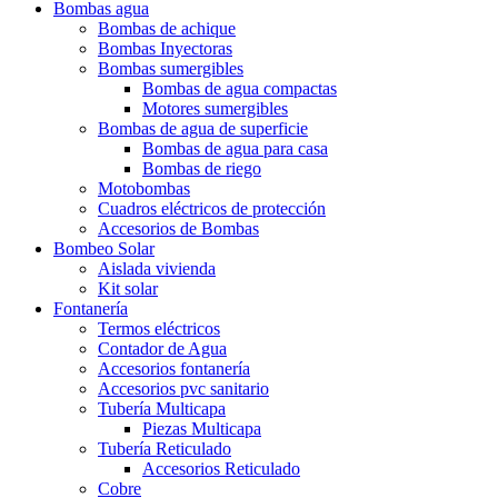
Bombas agua
Bombas de achique
Bombas Inyectoras
Bombas sumergibles
Bombas de agua compactas
Motores sumergibles
Bombas de agua de superficie
Bombas de agua para casa
Bombas de riego
Motobombas
Cuadros eléctricos de protección
Accesorios de Bombas
Bombeo Solar
Aislada vivienda
Kit solar
Fontanería
Termos eléctricos
Contador de Agua
Accesorios fontanería
Accesorios pvc sanitario
Tubería Multicapa
Piezas Multicapa
Tubería Reticulado
Accesorios Reticulado
Cobre