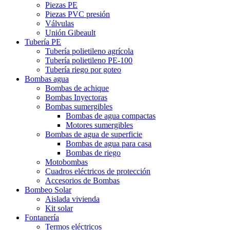
Piezas PE
Piezas PVC presión
Válvulas
Unión Gibeault
Tubería PE
Tubería polietileno agrícola
Tubería polietileno PE-100
Tubería riego por goteo
Bombas agua
Bombas de achique
Bombas Inyectoras
Bombas sumergibles
Bombas de agua compactas
Motores sumergibles
Bombas de agua de superficie
Bombas de agua para casa
Bombas de riego
Motobombas
Cuadros eléctricos de protección
Accesorios de Bombas
Bombeo Solar
Aislada vivienda
Kit solar
Fontanería
Termos eléctricos