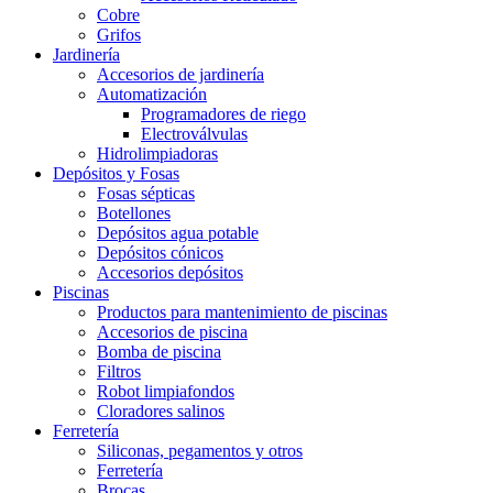
Cobre
Grifos
Jardinería
Accesorios de jardinería
Automatización
Programadores de riego
Electroválvulas
Hidrolimpiadoras
Depósitos y Fosas
Fosas sépticas
Botellones
Depósitos agua potable
Depósitos cónicos
Accesorios depósitos
Piscinas
Productos para mantenimiento de piscinas
Accesorios de piscina
Bomba de piscina
Filtros
Robot limpiafondos
Cloradores salinos
Ferretería
Siliconas, pegamentos y otros
Ferretería
Brocas