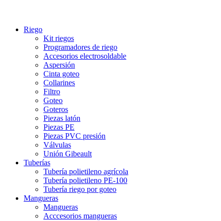
Riego
Kit riegos
Programadores de riego
Accesorios electrosoldable
Aspersión
Cinta goteo
Collarines
Filtro
Goteo
Goteros
Piezas latón
Piezas PE
Piezas PVC presión
Válvulas
Unión Gibeault
Tuberías
Tubería polietileno agrícola
Tubería polietileno PE-100
Tubería riego por goteo
Mangueras
Mangueras
Acccesorios mangueras