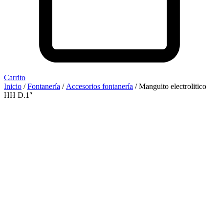
Carrito
Inicio
/
Fontanería
/
Accesorios fontanería
/ Manguito electrolitico
HH D.1″