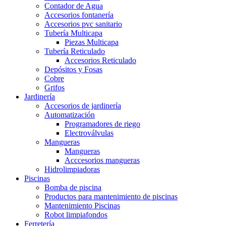
Contador de Agua
Accesorios fontanería
Accesorios pvc sanitario
Tubería Multicapa
Piezas Multicapa
Tubería Reticulado
Accesorios Reticulado
Depósitos y Fosas
Cobre
Grifos
Jardinería
Accesorios de jardinería
Automatización
Programadores de riego
Electroválvulas
Mangueras
Mangueras
Acccesorios mangueras
Hidrolimpiadoras
Piscinas
Bomba de piscina
Productos para mantenimiento de piscinas
Mantenimiento Piscinas
Robot limpiafondos
Ferretería