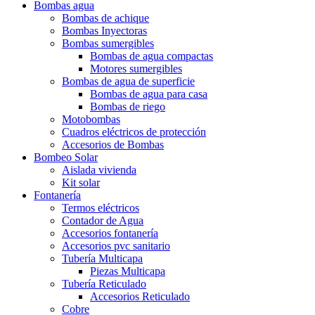
Bombas agua
Bombas de achique
Bombas Inyectoras
Bombas sumergibles
Bombas de agua compactas
Motores sumergibles
Bombas de agua de superficie
Bombas de agua para casa
Bombas de riego
Motobombas
Cuadros eléctricos de protección
Accesorios de Bombas
Bombeo Solar
Aislada vivienda
Kit solar
Fontanería
Termos eléctricos
Contador de Agua
Accesorios fontanería
Accesorios pvc sanitario
Tubería Multicapa
Piezas Multicapa
Tubería Reticulado
Accesorios Reticulado
Cobre