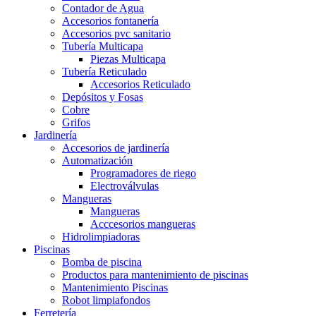
Contador de Agua
Accesorios fontanería
Accesorios pvc sanitario
Tubería Multicapa
Piezas Multicapa
Tubería Reticulado
Accesorios Reticulado
Depósitos y Fosas
Cobre
Grifos
Jardinería
Accesorios de jardinería
Automatización
Programadores de riego
Electroválvulas
Mangueras
Mangueras
Acccesorios mangueras
Hidrolimpiadoras
Piscinas
Bomba de piscina
Productos para mantenimiento de piscinas
Mantenimiento Piscinas
Robot limpiafondos
Ferretería