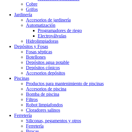
Cobre
Grifos
Jardinería
Accesorios de jardinería
Automatización
Programadores de riego
Electroválvulas
Hidrolimpiadoras
Depósitos y Fosas
Fosas sépticas
Botellones
Depósitos agua potable
Depósitos cónicos
Accesorios depósitos
Piscinas
Productos para mantenimiento de piscinas
Accesorios de piscina
Bomba de piscina
Filtros
Robot limpiafondos
Cloradores salinos
Ferretería
Siliconas, pegamentos y otros
Ferretería
Brocas