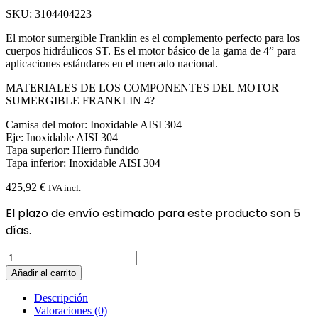
SKU: 3104404223
El motor sumergible Franklin es el complemento perfecto para los
cuerpos hidráulicos ST. Es el motor básico de la gama de 4” para
aplicaciones estándares en el mercado nacional.
MATERIALES DE LOS COMPONENTES DEL MOTOR
SUMERGIBLE FRANKLIN 4?
Camisa del motor: Inoxidable AISI 304
Eje: Inoxidable AISI 304
Tapa superior: Hierro fundido
Tapa inferior: Inoxidable AISI 304
425,92
€
IVA incl.
El plazo de envío estimado para este producto son 5
días.
Motor
sumergible
Añadir al carrito
franklin
4"
Descripción
4
Valoraciones (0)