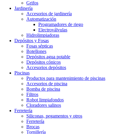
Grifos
Jardinería
Accesorios de jardinería
Automatización
Programadores de riego
Electroválvulas
Hidrolimpiadoras
Depósitos y Fosas
Fosas sépticas
Botellones
Depósitos agua potable
Depósitos cónicos
Accesorios depósitos
Piscinas
Productos para mantenimiento de piscinas
Accesorios de piscina
Bomba de piscina
Filtros
Robot limpiafondos
Cloradores salinos
Ferretería
Siliconas, pegamentos y otros
Ferretería
Brocas
Tornillería