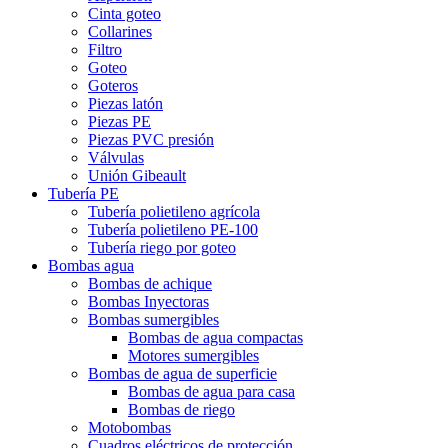
Cinta goteo
Collarines
Filtro
Goteo
Goteros
Piezas latón
Piezas PE
Piezas PVC presión
Válvulas
Unión Gibeault
Tubería PE
Tubería polietileno agrícola
Tubería polietileno PE-100
Tubería riego por goteo
Bombas agua
Bombas de achique
Bombas Inyectoras
Bombas sumergibles
Bombas de agua compactas
Motores sumergibles
Bombas de agua de superficie
Bombas de agua para casa
Bombas de riego
Motobombas
Cuadros eléctricos de protección