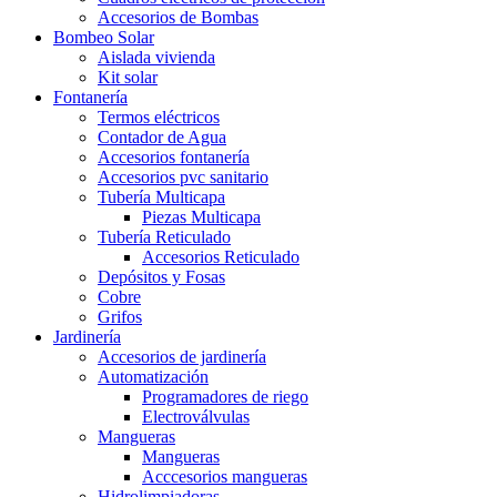
Accesorios de Bombas
Bombeo Solar
Aislada vivienda
Kit solar
Fontanería
Termos eléctricos
Contador de Agua
Accesorios fontanería
Accesorios pvc sanitario
Tubería Multicapa
Piezas Multicapa
Tubería Reticulado
Accesorios Reticulado
Depósitos y Fosas
Cobre
Grifos
Jardinería
Accesorios de jardinería
Automatización
Programadores de riego
Electroválvulas
Mangueras
Mangueras
Acccesorios mangueras
Hidrolimpiadoras