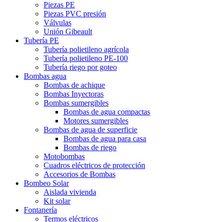
Piezas PE
Piezas PVC presión
Válvulas
Unión Gibeault
Tubería PE
Tubería polietileno agrícola
Tubería polietileno PE-100
Tubería riego por goteo
Bombas agua
Bombas de achique
Bombas Inyectoras
Bombas sumergibles
Bombas de agua compactas
Motores sumergibles
Bombas de agua de superficie
Bombas de agua para casa
Bombas de riego
Motobombas
Cuadros eléctricos de protección
Accesorios de Bombas
Bombeo Solar
Aislada vivienda
Kit solar
Fontanería
Termos eléctricos