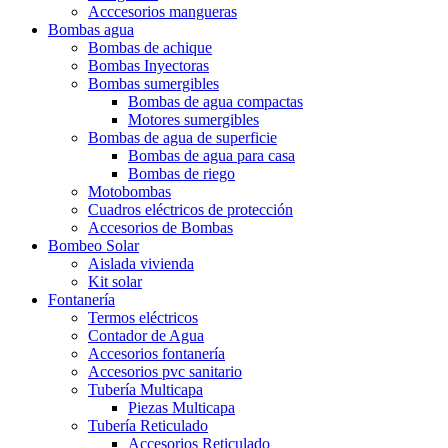
Acccesorios mangueras
Bombas agua
Bombas de achique
Bombas Inyectoras
Bombas sumergibles
Bombas de agua compactas
Motores sumergibles
Bombas de agua de superficie
Bombas de agua para casa
Bombas de riego
Motobombas
Cuadros eléctricos de protección
Accesorios de Bombas
Bombeo Solar
Aislada vivienda
Kit solar
Fontanería
Termos eléctricos
Contador de Agua
Accesorios fontanería
Accesorios pvc sanitario
Tubería Multicapa
Piezas Multicapa
Tubería Reticulado
Accesorios Reticulado