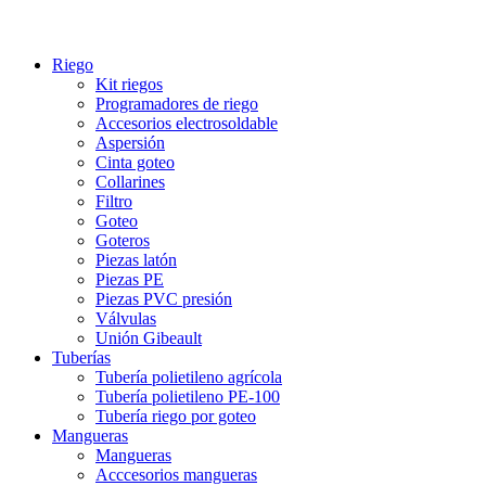
Riego
Kit riegos
Programadores de riego
Accesorios electrosoldable
Aspersión
Cinta goteo
Collarines
Filtro
Goteo
Goteros
Piezas latón
Piezas PE
Piezas PVC presión
Válvulas
Unión Gibeault
Tuberías
Tubería polietileno agrícola
Tubería polietileno PE-100
Tubería riego por goteo
Mangueras
Mangueras
Acccesorios mangueras