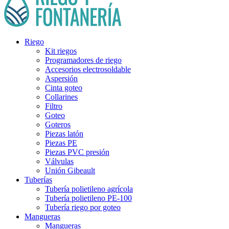
Riego
Kit riegos
Programadores de riego
Accesorios electrosoldable
Aspersión
Cinta goteo
Collarines
Filtro
Goteo
Goteros
Piezas latón
Piezas PE
Piezas PVC presión
Válvulas
Unión Gibeault
Tuberías
Tubería polietileno agrícola
Tubería polietileno PE-100
Tubería riego por goteo
Mangueras
Mangueras