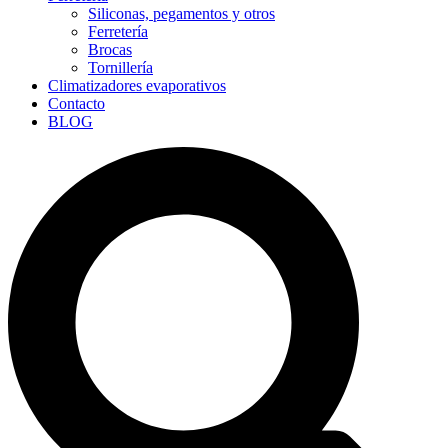
Siliconas, pegamentos y otros
Ferretería
Brocas
Tornillería
Climatizadores evaporativos
Contacto
BLOG