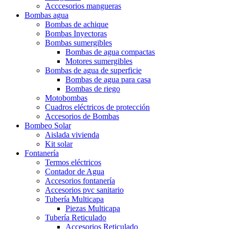
Acccesorios mangueras
Bombas agua
Bombas de achique
Bombas Inyectoras
Bombas sumergibles
Bombas de agua compactas
Motores sumergibles
Bombas de agua de superficie
Bombas de agua para casa
Bombas de riego
Motobombas
Cuadros eléctricos de protección
Accesorios de Bombas
Bombeo Solar
Aislada vivienda
Kit solar
Fontanería
Termos eléctricos
Contador de Agua
Accesorios fontanería
Accesorios pvc sanitario
Tubería Multicapa
Piezas Multicapa
Tubería Reticulado
Accesorios Reticulado