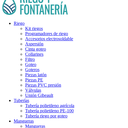
Riego
Kit riegos
Programadores de riego
Accesorios electrosoldable
Aspersión
Cinta goteo
Collarines
Filtro
Goteo
Goteros
Piezas latón
Piezas PE
Piezas PVC presión
Válvulas
Unión Gibeault
Tuberías
Tubería polietileno agrícola
Tubería polietileno PE-100
Tubería riego por goteo
Mangueras
Mangueras