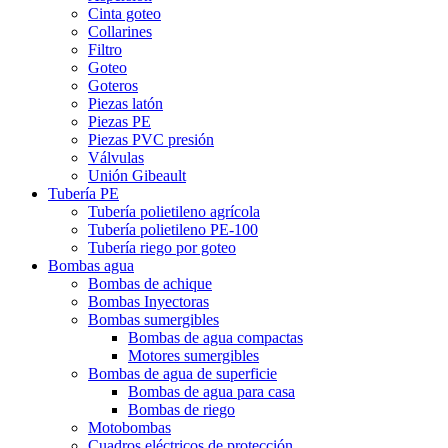
Cinta goteo
Collarines
Filtro
Goteo
Goteros
Piezas latón
Piezas PE
Piezas PVC presión
Válvulas
Unión Gibeault
Tubería PE
Tubería polietileno agrícola
Tubería polietileno PE-100
Tubería riego por goteo
Bombas agua
Bombas de achique
Bombas Inyectoras
Bombas sumergibles
Bombas de agua compactas
Motores sumergibles
Bombas de agua de superficie
Bombas de agua para casa
Bombas de riego
Motobombas
Cuadros eléctricos de protección