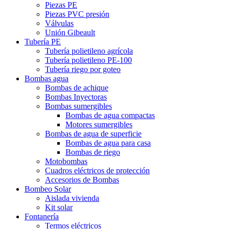
Piezas PE
Piezas PVC presión
Válvulas
Unión Gibeault
Tubería PE
Tubería polietileno agrícola
Tubería polietileno PE-100
Tubería riego por goteo
Bombas agua
Bombas de achique
Bombas Inyectoras
Bombas sumergibles
Bombas de agua compactas
Motores sumergibles
Bombas de agua de superficie
Bombas de agua para casa
Bombas de riego
Motobombas
Cuadros eléctricos de protección
Accesorios de Bombas
Bombeo Solar
Aislada vivienda
Kit solar
Fontanería
Termos eléctricos