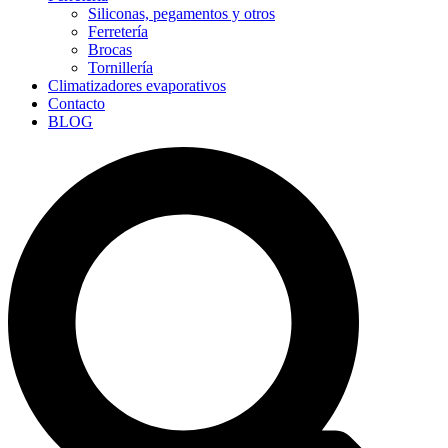
Siliconas, pegamentos y otros
Ferretería
Brocas
Tornillería
Climatizadores evaporativos
Contacto
BLOG