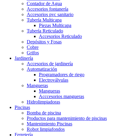
Contador de Agua
Accesorios fontanería
Accesorios pvc sanitario
Tubería Multicapa
Piezas Multicapa
Tubería Reticulado
Accesorios Reticulado
Depósitos y Fosas
Cobre
Grifos
Jardinería
Accesorios de jardinería
Automatización
Programadores de riego
Electroválvulas
Mangueras
Mangueras
Acccesorios mangueras
Hidrolimpiadoras
Piscinas
Bomba de piscina
Productos para mantenimiento de piscinas
Mantenimiento Piscinas
Robot limpiafondos
Ferretería