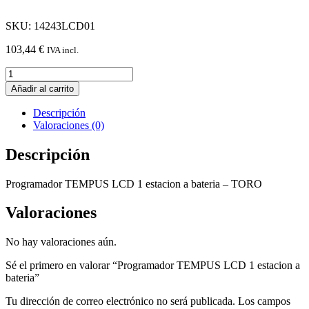
SKU: 14243LCD01
103,44
€
IVA incl.
Programador
TEMPUS
Añadir al carrito
LCD
1
Descripción
estacion
Valoraciones (0)
a
bateria
Descripción
cantidad
Programador TEMPUS LCD 1 estacion a bateria – TORO
Valoraciones
No hay valoraciones aún.
Sé el primero en valorar “Programador TEMPUS LCD 1 estacion a
bateria”
Tu dirección de correo electrónico no será publicada.
Los campos