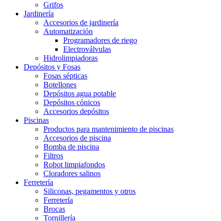
Grifos
Jardinería
Accesorios de jardinería
Automatización
Programadores de riego
Electroválvulas
Hidrolimpiadoras
Depósitos y Fosas
Fosas sépticas
Botellones
Depósitos agua potable
Depósitos cónicos
Accesorios depósitos
Piscinas
Productos para mantenimiento de piscinas
Accesorios de piscina
Bomba de piscina
Filtros
Robot limpiafondos
Cloradores salinos
Ferretería
Siliconas, pegamentos y otros
Ferretería
Brocas
Tornillería