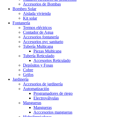
Accesorios de Bombas
Bombeo Solar
Aislada vivienda
Kit solar
Fontanería
Termos eléctricos
Contador de Agua
Accesorios fontanería
Accesorios pvc sanitario
Tubería Multicapa
Piezas Multicapa
Tubería Reticulado
Accesorios Reticulado
Depósitos y Fosas
Cobre
Grifos
Jardinería
Accesorios de jardinería
Automatización
Programadores de riego
Electroválvulas
Mangueras
Mangueras
Acccesorios mangueras
Hidrolimpiadoras