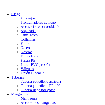
Riego
Kit riegos
Programadores de riego
Accesorios electrosoldable
Aspersión
Cinta goteo
Collarines
Filtro
Goteo
Goteros
Piezas latón
Piezas PE
Piezas PVC presión
Válvulas
Unión Gibeault
Tuberías
Tubería polietileno agrícola
Tubería polietileno PE-100
Tubería riego por goteo
Mangueras
Mangueras
Acccesorios mangueras