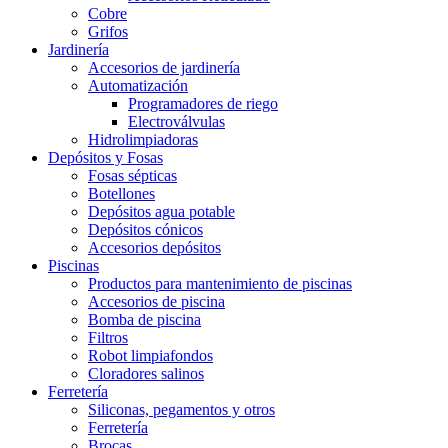
Cobre
Grifos
Jardinería
Accesorios de jardinería
Automatización
Programadores de riego
Electroválvulas
Hidrolimpiadoras
Depósitos y Fosas
Fosas sépticas
Botellones
Depósitos agua potable
Depósitos cónicos
Accesorios depósitos
Piscinas
Productos para mantenimiento de piscinas
Accesorios de piscina
Bomba de piscina
Filtros
Robot limpiafondos
Cloradores salinos
Ferretería
Siliconas, pegamentos y otros
Ferretería
Brocas