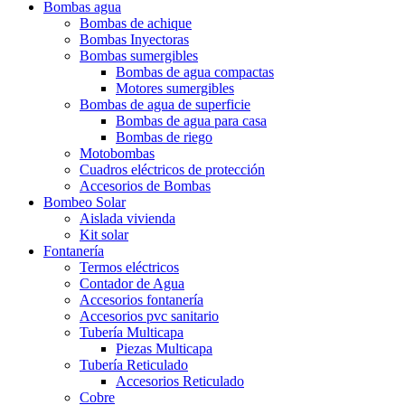
Bombas agua
Bombas de achique
Bombas Inyectoras
Bombas sumergibles
Bombas de agua compactas
Motores sumergibles
Bombas de agua de superficie
Bombas de agua para casa
Bombas de riego
Motobombas
Cuadros eléctricos de protección
Accesorios de Bombas
Bombeo Solar
Aislada vivienda
Kit solar
Fontanería
Termos eléctricos
Contador de Agua
Accesorios fontanería
Accesorios pvc sanitario
Tubería Multicapa
Piezas Multicapa
Tubería Reticulado
Accesorios Reticulado
Cobre