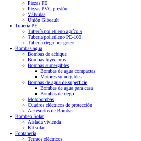
Piezas PE
Piezas PVC presión
Válvulas
Unión Gibeault
Tubería PE
Tubería polietileno agrícola
Tubería polietileno PE-100
Tubería riego por goteo
Bombas agua
Bombas de achique
Bombas Inyectoras
Bombas sumergibles
Bombas de agua compactas
Motores sumergibles
Bombas de agua de superficie
Bombas de agua para casa
Bombas de riego
Motobombas
Cuadros eléctricos de protección
Accesorios de Bombas
Bombeo Solar
Aislada vivienda
Kit solar
Fontanería
Termos eléctricos