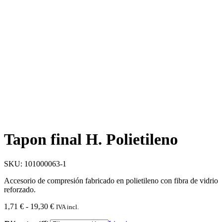
Tapon final H. Polietileno
SKU: 101000063-1
Accesorio de compresión fabricado en polietileno con fibra de vidrio
reforzado.
Rango
1,71
€
-
19,30
€
IVA incl.
de