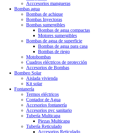
Acccesorios mangueras
Bombas agua
Bombas de achique
Bombas Inyectoras
Bombas sumergibles
Bombas de agua compactas
Motores sumergibles
Bombas de agua de superficie
Bombas de agua para casa
Bombas de riego
Motobombas
Cuadros eléctricos de protección
Accesorios de Bombas
Bombeo Solar
Aislada vivienda
Kit solar
Fontanería
Termos eléctricos
Contador de Agua
Accesorios fontanería
Accesorios pvc sanitario
Tubería Multicapa
Piezas Multicapa
Tubería Reticulado
Accesorios Reticulado