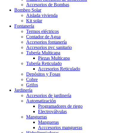
Accesorios de Bombas
Bombeo Solar
Aislada vivienda
Kit solar
Fontanería
Termos eléctricos
Contador de Agua
Accesorios fontanería
Accesorios pvc sanitario
Tubería Multicapa
Piezas Multicapa
Tubería Reticulado
Accesorios Reticulado
Depósitos y Fosas
Cobre
Grifos
Jardinería
Accesorios de jardinería
Automatización
Programadores de riego
Electroválvulas
Mangueras
Mangueras
Acccesorios mangueras
Hidrolimpiadoras