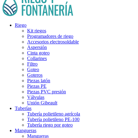
Riego
Kit riegos
Programadores de riego
Accesorios electrosoldable
Aspersión
Cinta goteo
Collarines
Filtro
Goteo
Goteros
Piezas latón
Piezas PE
Piezas PVC presión
Válvulas
Unión Gibeault
Tuberías
Tubería polietileno agrícola
Tubería polietileno PE-100
Tubería riego por goteo
Mangueras
Mangueras