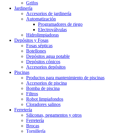
Grifos
Jardinería
Accesorios de jardinería
Automatización
Programadores de riego
Electroválvulas
Hidrolimpiadoras
Depósitos y Fosas
Fosas sépticas
Botellones
Depósitos agua potable
Depósitos cónicos
Accesorios depósitos
Piscinas
Productos para mantenimiento de piscinas
Accesorios de piscina
Bomba de piscina
Filtros
Robot limpiafondos
Cloradores salinos
Ferretería
Siliconas, pegamentos y otros
Ferretería
Brocas
Tornillería