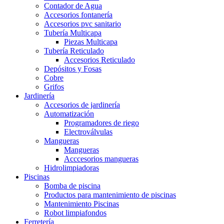
Contador de Agua
Accesorios fontanería
Accesorios pvc sanitario
Tubería Multicapa
Piezas Multicapa
Tubería Reticulado
Accesorios Reticulado
Depósitos y Fosas
Cobre
Grifos
Jardinería
Accesorios de jardinería
Automatización
Programadores de riego
Electroválvulas
Mangueras
Mangueras
Acccesorios mangueras
Hidrolimpiadoras
Piscinas
Bomba de piscina
Productos para mantenimiento de piscinas
Mantenimiento Piscinas
Robot limpiafondos
Ferretería