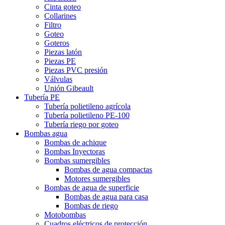
Cinta goteo
Collarines
Filtro
Goteo
Goteros
Piezas latón
Piezas PE
Piezas PVC presión
Válvulas
Unión Gibeault
Tubería PE
Tubería polietileno agrícola
Tubería polietileno PE-100
Tubería riego por goteo
Bombas agua
Bombas de achique
Bombas Inyectoras
Bombas sumergibles
Bombas de agua compactas
Motores sumergibles
Bombas de agua de superficie
Bombas de agua para casa
Bombas de riego
Motobombas
Cuadros eléctricos de protección