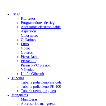
Riego
Kit riegos
Programadores de riego
Accesorios electrosoldable
Aspersión
Cinta goteo
Collarines
Filtro
Goteo
Goteros
Piezas latón
Piezas PE
Piezas PVC presión
Válvulas
Unión Gibeault
Tuberías
Tubería polietileno agrícola
Tubería polietileno PE-100
Tubería riego por goteo
Mangueras
Mangueras
Acccesorios mangueras