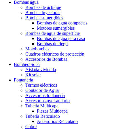
Bombas agua
Bombas de achique
Bombas Inyectoras
Bombas sumergibles
Bombas de agua compactas
Motores sumergibles
Bombas de agua de superficie
Bombas de agua para casa
Bombas de riego
Motobombas
Cuadros eléctricos de protección
Accesorios de Bombas
Bombeo Solar
Aislada vivienda
Kit solar
Fontanería
Termos eléctricos
Contador de Agua
Accesorios fontanería
Accesorios pvc sanitario
Tubería Multicapa
Piezas Multicapa
Tubería Reticulado
Accesorios Reticulado
Cobre