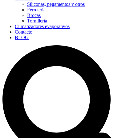
Siliconas, pegamentos y otros
Ferretería
Brocas
Tornillería
Climatizadores evaporativos
Contacto
BLOG