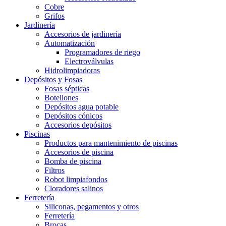
Cobre
Grifos
Jardinería
Accesorios de jardinería
Automatización
Programadores de riego
Electroválvulas
Hidrolimpiadoras
Depósitos y Fosas
Fosas sépticas
Botellones
Depósitos agua potable
Depósitos cónicos
Accesorios depósitos
Piscinas
Productos para mantenimiento de piscinas
Accesorios de piscina
Bomba de piscina
Filtros
Robot limpiafondos
Cloradores salinos
Ferretería
Siliconas, pegamentos y otros
Ferretería
Brocas