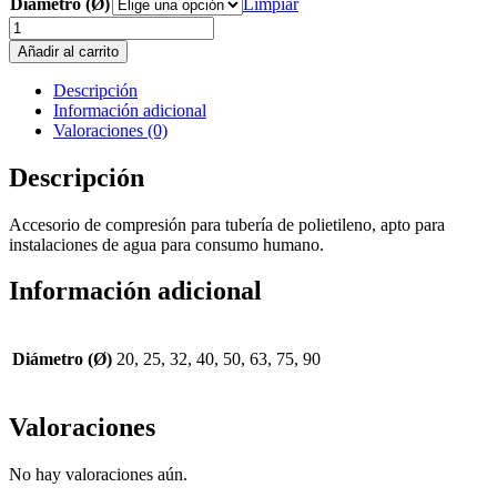
Diámetro (Ø)
precios:
Limpiar
desde
Tapon
1,71 €
final
Añadir al carrito
hasta
H.
19,30 €
Polietileno
Descripción
cantidad
Información adicional
Valoraciones (0)
Descripción
Accesorio de compresión para tubería de polietileno, apto para
instalaciones de agua para consumo humano.
Información adicional
Diámetro (Ø)
20, 25, 32, 40, 50, 63, 75, 90
Valoraciones
No hay valoraciones aún.