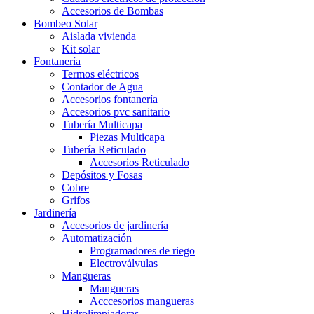
Accesorios de Bombas
Bombeo Solar
Aislada vivienda
Kit solar
Fontanería
Termos eléctricos
Contador de Agua
Accesorios fontanería
Accesorios pvc sanitario
Tubería Multicapa
Piezas Multicapa
Tubería Reticulado
Accesorios Reticulado
Depósitos y Fosas
Cobre
Grifos
Jardinería
Accesorios de jardinería
Automatización
Programadores de riego
Electroválvulas
Mangueras
Mangueras
Acccesorios mangueras
Hidrolimpiadoras