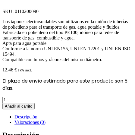
SKU: 0110200090
Los tapones electrosoldables son utilizados en la unión de tuberías
de polietileno para el transporte de gas, agua potable y fluidos.
Fabricada en polietileno del tipo PE100, idóneo para redes de
transporte de gas, combustible y agua.
Apta para agua potable.
Conforme a la norma UNI EN155, UNI EN 12201 y UNI EN ISO
15494.
Compatible con tubos y rácores del mismo diámetro.
12,46
€
IVA incl.
El plazo de envío estimado para este producto son 5
días.
Tapon
PE
Añadir al carrito
Electrosoldable
D.
Descripción
90
Valoraciones (0)
PN
16
Descripción