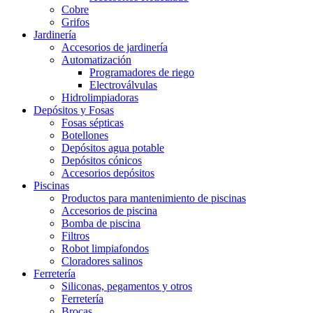
Cobre
Grifos
Jardinería
Accesorios de jardinería
Automatización
Programadores de riego
Electroválvulas
Hidrolimpiadoras
Depósitos y Fosas
Fosas sépticas
Botellones
Depósitos agua potable
Depósitos cónicos
Accesorios depósitos
Piscinas
Productos para mantenimiento de piscinas
Accesorios de piscina
Bomba de piscina
Filtros
Robot limpiafondos
Cloradores salinos
Ferretería
Siliconas, pegamentos y otros
Ferretería
Brocas