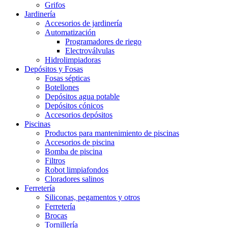
Grifos
Jardinería
Accesorios de jardinería
Automatización
Programadores de riego
Electroválvulas
Hidrolimpiadoras
Depósitos y Fosas
Fosas sépticas
Botellones
Depósitos agua potable
Depósitos cónicos
Accesorios depósitos
Piscinas
Productos para mantenimiento de piscinas
Accesorios de piscina
Bomba de piscina
Filtros
Robot limpiafondos
Cloradores salinos
Ferretería
Siliconas, pegamentos y otros
Ferretería
Brocas
Tornillería