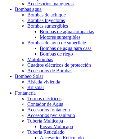
Acccesorios mangueras
Bombas agua
Bombas de achique
Bombas Inyectoras
Bombas sumergibles
Bombas de agua compactas
Motores sumergibles
Bombas de agua de superficie
Bombas de agua para casa
Bombas de riego
Motobombas
Cuadros eléctricos de protección
Accesorios de Bombas
Bombeo Solar
Aislada vivienda
Kit solar
Fontanería
Termos eléctricos
Contador de Agua
Accesorios fontanería
Accesorios pvc sanitario
Tubería Multicapa
Piezas Multicapa
Tubería Reticulado
Accesorios Reticulado