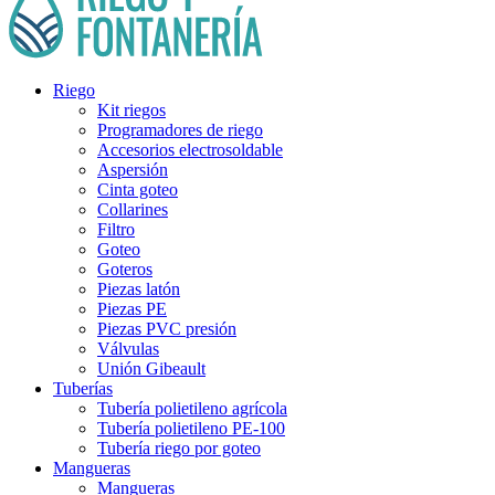
Riego
Kit riegos
Programadores de riego
Accesorios electrosoldable
Aspersión
Cinta goteo
Collarines
Filtro
Goteo
Goteros
Piezas latón
Piezas PE
Piezas PVC presión
Válvulas
Unión Gibeault
Tuberías
Tubería polietileno agrícola
Tubería polietileno PE-100
Tubería riego por goteo
Mangueras
Mangueras