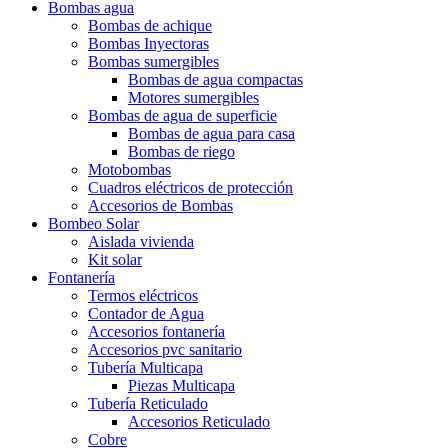
Bombas agua
Bombas de achique
Bombas Inyectoras
Bombas sumergibles
Bombas de agua compactas
Motores sumergibles
Bombas de agua de superficie
Bombas de agua para casa
Bombas de riego
Motobombas
Cuadros eléctricos de protección
Accesorios de Bombas
Bombeo Solar
Aislada vivienda
Kit solar
Fontanería
Termos eléctricos
Contador de Agua
Accesorios fontanería
Accesorios pvc sanitario
Tubería Multicapa
Piezas Multicapa
Tubería Reticulado
Accesorios Reticulado
Cobre