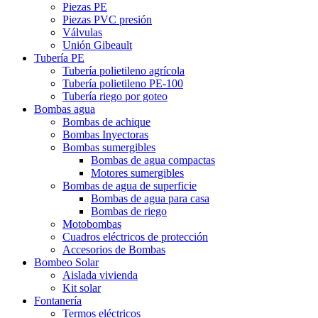
Piezas PE
Piezas PVC presión
Válvulas
Unión Gibeault
Tubería PE
Tubería polietileno agrícola
Tubería polietileno PE-100
Tubería riego por goteo
Bombas agua
Bombas de achique
Bombas Inyectoras
Bombas sumergibles
Bombas de agua compactas
Motores sumergibles
Bombas de agua de superficie
Bombas de agua para casa
Bombas de riego
Motobombas
Cuadros eléctricos de protección
Accesorios de Bombas
Bombeo Solar
Aislada vivienda
Kit solar
Fontanería
Termos eléctricos