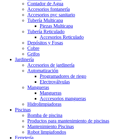
Contador de Agua
Accesorios fontanería
Accesorios pvc sanitario
Tubería Multicapa
Piezas Multicapa
Tubería Reticulado
Accesorios Reticulado
Depósitos y Fosas
Cobre
Grifos
Jardinería
Accesorios de jardinería
Automatización
Programadores de riego
Electroválvulas
Mangueras
Mangueras
Acccesorios mangueras
Hidrolimpiadoras
Piscinas
Bomba de piscina
Productos para mantenimiento de piscinas
Mantenimiento Piscinas
Robot limpiafondos
Ferretería