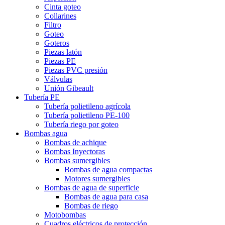
Cinta goteo
Collarines
Filtro
Goteo
Goteros
Piezas latón
Piezas PE
Piezas PVC presión
Válvulas
Unión Gibeault
Tubería PE
Tubería polietileno agrícola
Tubería polietileno PE-100
Tubería riego por goteo
Bombas agua
Bombas de achique
Bombas Inyectoras
Bombas sumergibles
Bombas de agua compactas
Motores sumergibles
Bombas de agua de superficie
Bombas de agua para casa
Bombas de riego
Motobombas
Cuadros eléctricos de protección