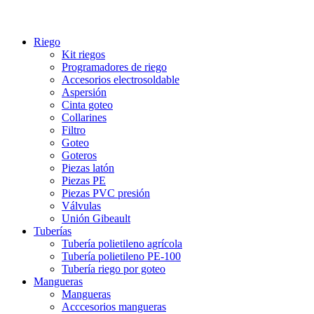
Riego
Kit riegos
Programadores de riego
Accesorios electrosoldable
Aspersión
Cinta goteo
Collarines
Filtro
Goteo
Goteros
Piezas latón
Piezas PE
Piezas PVC presión
Válvulas
Unión Gibeault
Tuberías
Tubería polietileno agrícola
Tubería polietileno PE-100
Tubería riego por goteo
Mangueras
Mangueras
Acccesorios mangueras