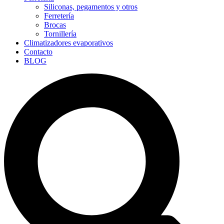
Siliconas, pegamentos y otros
Ferretería
Brocas
Tornillería
Climatizadores evaporativos
Contacto
BLOG