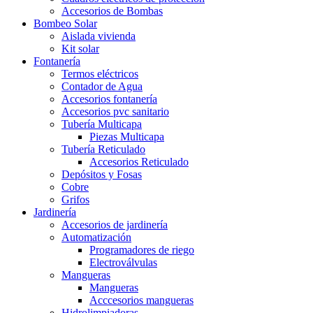
Accesorios de Bombas
Bombeo Solar
Aislada vivienda
Kit solar
Fontanería
Termos eléctricos
Contador de Agua
Accesorios fontanería
Accesorios pvc sanitario
Tubería Multicapa
Piezas Multicapa
Tubería Reticulado
Accesorios Reticulado
Depósitos y Fosas
Cobre
Grifos
Jardinería
Accesorios de jardinería
Automatización
Programadores de riego
Electroválvulas
Mangueras
Mangueras
Acccesorios mangueras
Hidrolimpiadoras