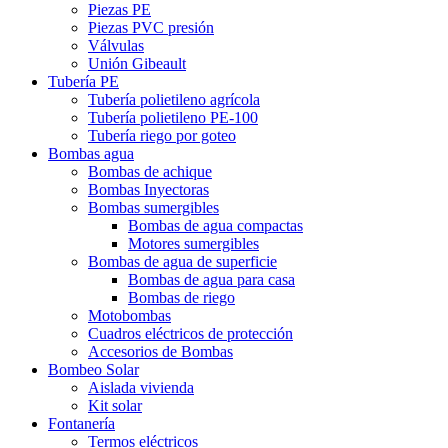
Piezas PE
Piezas PVC presión
Válvulas
Unión Gibeault
Tubería PE
Tubería polietileno agrícola
Tubería polietileno PE-100
Tubería riego por goteo
Bombas agua
Bombas de achique
Bombas Inyectoras
Bombas sumergibles
Bombas de agua compactas
Motores sumergibles
Bombas de agua de superficie
Bombas de agua para casa
Bombas de riego
Motobombas
Cuadros eléctricos de protección
Accesorios de Bombas
Bombeo Solar
Aislada vivienda
Kit solar
Fontanería
Termos eléctricos