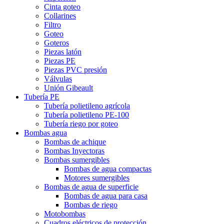
Cinta goteo
Collarines
Filtro
Goteo
Goteros
Piezas latón
Piezas PE
Piezas PVC presión
Válvulas
Unión Gibeault
Tubería PE
Tubería polietileno agrícola
Tubería polietileno PE-100
Tubería riego por goteo
Bombas agua
Bombas de achique
Bombas Inyectoras
Bombas sumergibles
Bombas de agua compactas
Motores sumergibles
Bombas de agua de superficie
Bombas de agua para casa
Bombas de riego
Motobombas
Cuadros eléctricos de protección