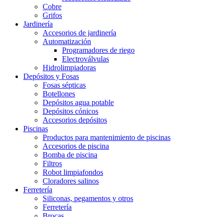
Cobre
Grifos
Jardinería
Accesorios de jardinería
Automatización
Programadores de riego
Electroválvulas
Hidrolimpiadoras
Depósitos y Fosas
Fosas sépticas
Botellones
Depósitos agua potable
Depósitos cónicos
Accesorios depósitos
Piscinas
Productos para mantenimiento de piscinas
Accesorios de piscina
Bomba de piscina
Filtros
Robot limpiafondos
Cloradores salinos
Ferretería
Siliconas, pegamentos y otros
Ferretería
Brocas