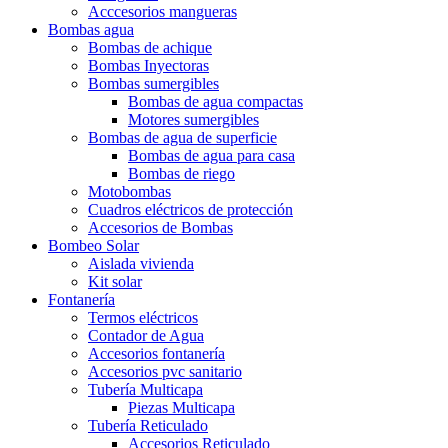
Acccesorios mangueras
Bombas agua
Bombas de achique
Bombas Inyectoras
Bombas sumergibles
Bombas de agua compactas
Motores sumergibles
Bombas de agua de superficie
Bombas de agua para casa
Bombas de riego
Motobombas
Cuadros eléctricos de protección
Accesorios de Bombas
Bombeo Solar
Aislada vivienda
Kit solar
Fontanería
Termos eléctricos
Contador de Agua
Accesorios fontanería
Accesorios pvc sanitario
Tubería Multicapa
Piezas Multicapa
Tubería Reticulado
Accesorios Reticulado