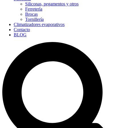
Siliconas, pegamentos y otros
Ferretería
Brocas
Tornillería
Climatizadores evaporativos
Contacto
BLOG