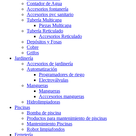
Contador de Agua
Accesorios fontanería
Accesorios pvc sanitario
Tubería Multicapa
Piezas Multicapa
Tubería Reticulado
Accesorios Reticulado
Depósitos y Fosas
Cobre
Grifos
Jardinería
Accesorios de jardinería
Automatización
Programadores de riego
Electroválvulas
Mangueras
Mangueras
Acccesorios mangueras
Hidrolimpiadoras
Piscinas
Bomba de piscina
Productos para mantenimiento de piscinas
Mantenimiento Piscinas
Robot limpiafondos
Ferretería