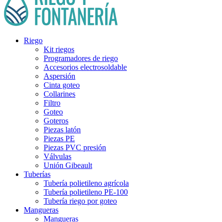
Riego
Kit riegos
Programadores de riego
Accesorios electrosoldable
Aspersión
Cinta goteo
Collarines
Filtro
Goteo
Goteros
Piezas latón
Piezas PE
Piezas PVC presión
Válvulas
Unión Gibeault
Tuberías
Tubería polietileno agrícola
Tubería polietileno PE-100
Tubería riego por goteo
Mangueras
Mangueras