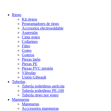
Riego
Kit riegos
Programadores de riego
Accesorios electrosoldable
Aspersión
Cinta goteo
Collarines
Filtro
Goteo
Goteros
Piezas latón
Piezas PE
Piezas PVC presión
Válvulas
Unión Gibeault
Tuberías
Tubería polietileno agrícola
Tubería polietileno PE-100
Tubería riego por goteo
Mangueras
Mangueras
Acccesorios mangueras