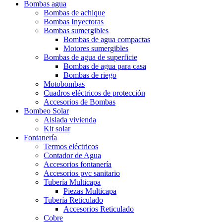
Bombas agua
Bombas de achique
Bombas Inyectoras
Bombas sumergibles
Bombas de agua compactas
Motores sumergibles
Bombas de agua de superficie
Bombas de agua para casa
Bombas de riego
Motobombas
Cuadros eléctricos de protección
Accesorios de Bombas
Bombeo Solar
Aislada vivienda
Kit solar
Fontanería
Termos eléctricos
Contador de Agua
Accesorios fontanería
Accesorios pvc sanitario
Tubería Multicapa
Piezas Multicapa
Tubería Reticulado
Accesorios Reticulado
Cobre