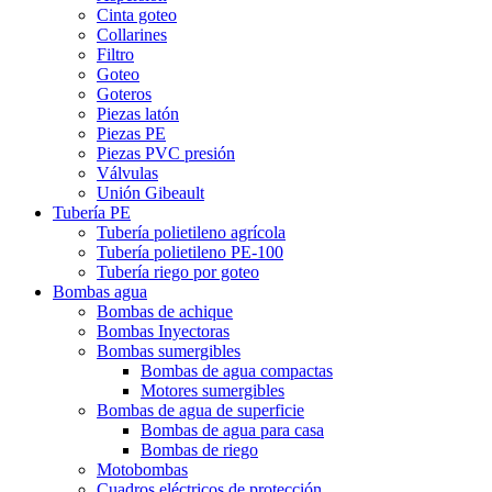
Cinta goteo
Collarines
Filtro
Goteo
Goteros
Piezas latón
Piezas PE
Piezas PVC presión
Válvulas
Unión Gibeault
Tubería PE
Tubería polietileno agrícola
Tubería polietileno PE-100
Tubería riego por goteo
Bombas agua
Bombas de achique
Bombas Inyectoras
Bombas sumergibles
Bombas de agua compactas
Motores sumergibles
Bombas de agua de superficie
Bombas de agua para casa
Bombas de riego
Motobombas
Cuadros eléctricos de protección