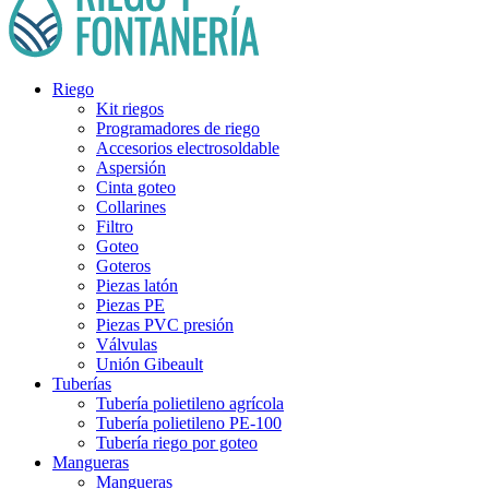
Riego
Kit riegos
Programadores de riego
Accesorios electrosoldable
Aspersión
Cinta goteo
Collarines
Filtro
Goteo
Goteros
Piezas latón
Piezas PE
Piezas PVC presión
Válvulas
Unión Gibeault
Tuberías
Tubería polietileno agrícola
Tubería polietileno PE-100
Tubería riego por goteo
Mangueras
Mangueras