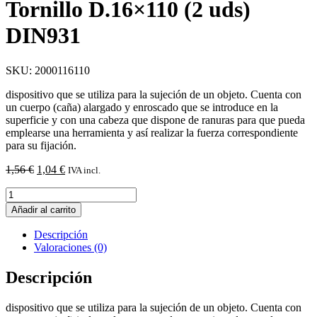
Tornillo D.16×110 (2 uds)
DIN931
SKU: 2000116110
dispositivo que se utiliza para la sujeción de un objeto. Cuenta con
un cuerpo (caña) alargado y enroscado que se introduce en la
superficie y con una cabeza que dispone de ranuras para que pueda
emplearse una herramienta y así realizar la fuerza correspondiente
para su fijación.
El
El
1,56
€
1,04
€
IVA incl.
precio
precio
Tornillo
original
actual
D.16x110
era:
es:
Añadir al carrito
(2
1,56 €.
1,04 €.
uds)
Descripción
DIN931
Valoraciones (0)
cantidad
Descripción
dispositivo que se utiliza para la sujeción de un objeto. Cuenta con