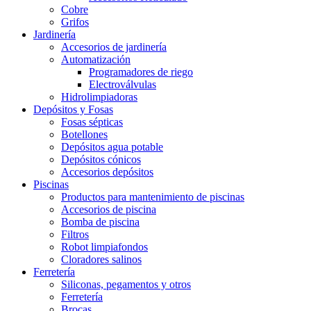
Cobre
Grifos
Jardinería
Accesorios de jardinería
Automatización
Programadores de riego
Electroválvulas
Hidrolimpiadoras
Depósitos y Fosas
Fosas sépticas
Botellones
Depósitos agua potable
Depósitos cónicos
Accesorios depósitos
Piscinas
Productos para mantenimiento de piscinas
Accesorios de piscina
Bomba de piscina
Filtros
Robot limpiafondos
Cloradores salinos
Ferretería
Siliconas, pegamentos y otros
Ferretería
Brocas