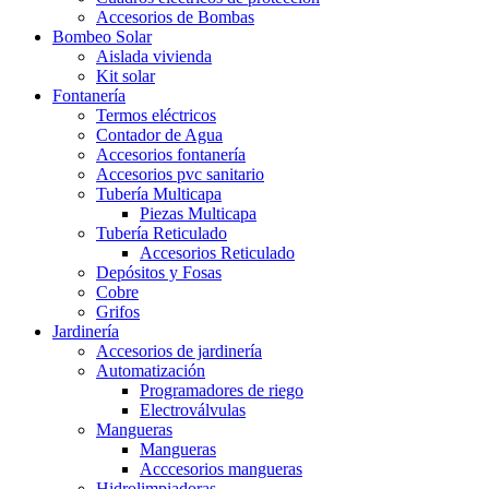
Accesorios de Bombas
Bombeo Solar
Aislada vivienda
Kit solar
Fontanería
Termos eléctricos
Contador de Agua
Accesorios fontanería
Accesorios pvc sanitario
Tubería Multicapa
Piezas Multicapa
Tubería Reticulado
Accesorios Reticulado
Depósitos y Fosas
Cobre
Grifos
Jardinería
Accesorios de jardinería
Automatización
Programadores de riego
Electroválvulas
Mangueras
Mangueras
Acccesorios mangueras
Hidrolimpiadoras