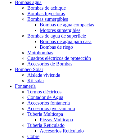
Bombas agua
Bombas de achique
Bombas Inyectoras
Bombas sumergibles
Bombas de agua compactas
Motores sumergibles
Bombas de agua de superficie
Bombas de agua para casa
Bombas de riego
Motobombas
Cuadros eléctricos de protección
Accesorios de Bombas
Bombeo Solar
Aislada vivienda
Kit solar
Fontanería
Termos eléctricos
Contador de Agua
Accesorios fontanería
Accesorios pvc sanitario
Tubería Multicapa
Piezas Multicapa
Tubería Reticulado
Accesorios Reticulado
Cobre