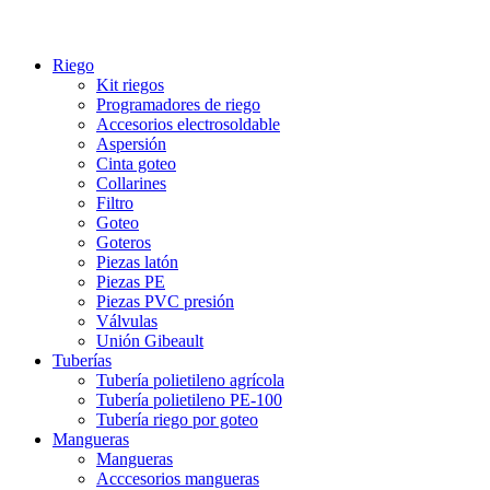
Riego
Kit riegos
Programadores de riego
Accesorios electrosoldable
Aspersión
Cinta goteo
Collarines
Filtro
Goteo
Goteros
Piezas latón
Piezas PE
Piezas PVC presión
Válvulas
Unión Gibeault
Tuberías
Tubería polietileno agrícola
Tubería polietileno PE-100
Tubería riego por goteo
Mangueras
Mangueras
Acccesorios mangueras