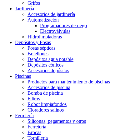
Grifos
Jardinería
Accesorios de jardinería
Automatización
Programadores de riego
Electroválvulas
Hidrolimpiadoras
Depósitos y Fosas
Fosas sépticas
Botellones
Depósitos agua potable
Depósitos cónicos
Accesorios depósitos
Piscinas
Productos para mantenimiento de piscinas
Accesorios de piscina
Bomba de piscina
Filtros
Robot limpiafondos
Cloradores salinos
Ferretería
Siliconas, pegamentos y otros
Ferretería
Brocas
Tornillería