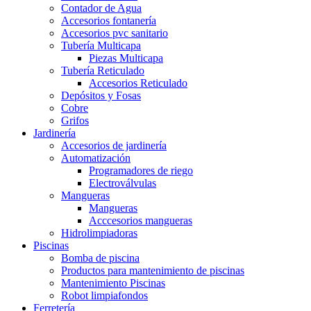
Contador de Agua
Accesorios fontanería
Accesorios pvc sanitario
Tubería Multicapa
Piezas Multicapa
Tubería Reticulado
Accesorios Reticulado
Depósitos y Fosas
Cobre
Grifos
Jardinería
Accesorios de jardinería
Automatización
Programadores de riego
Electroválvulas
Mangueras
Mangueras
Acccesorios mangueras
Hidrolimpiadoras
Piscinas
Bomba de piscina
Productos para mantenimiento de piscinas
Mantenimiento Piscinas
Robot limpiafondos
Ferretería