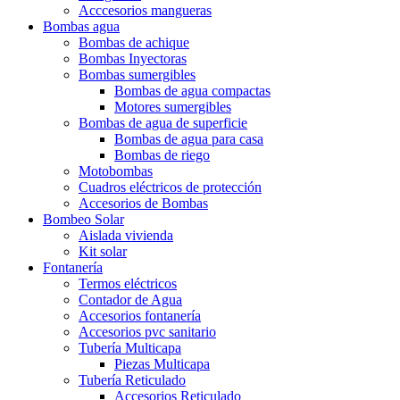
Acccesorios mangueras
Bombas agua
Bombas de achique
Bombas Inyectoras
Bombas sumergibles
Bombas de agua compactas
Motores sumergibles
Bombas de agua de superficie
Bombas de agua para casa
Bombas de riego
Motobombas
Cuadros eléctricos de protección
Accesorios de Bombas
Bombeo Solar
Aislada vivienda
Kit solar
Fontanería
Termos eléctricos
Contador de Agua
Accesorios fontanería
Accesorios pvc sanitario
Tubería Multicapa
Piezas Multicapa
Tubería Reticulado
Accesorios Reticulado