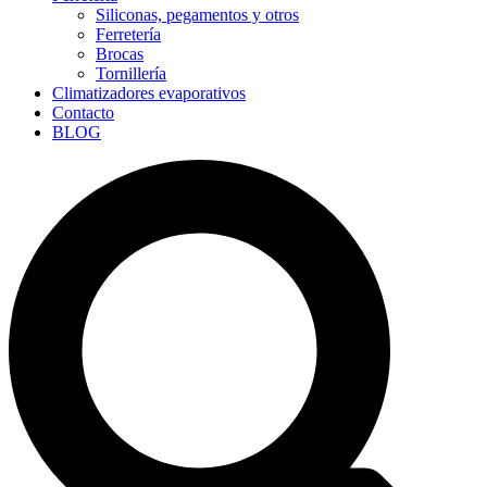
Siliconas, pegamentos y otros
Ferretería
Brocas
Tornillería
Climatizadores evaporativos
Contacto
BLOG