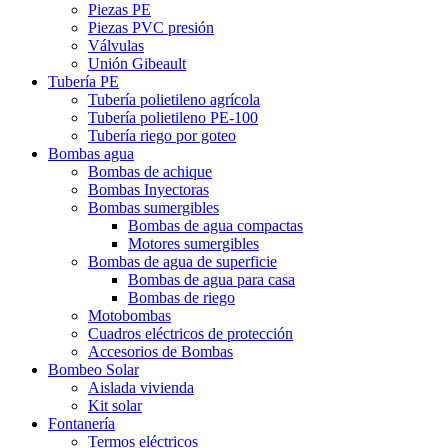
Piezas PE
Piezas PVC presión
Válvulas
Unión Gibeault
Tubería PE
Tubería polietileno agrícola
Tubería polietileno PE-100
Tubería riego por goteo
Bombas agua
Bombas de achique
Bombas Inyectoras
Bombas sumergibles
Bombas de agua compactas
Motores sumergibles
Bombas de agua de superficie
Bombas de agua para casa
Bombas de riego
Motobombas
Cuadros eléctricos de protección
Accesorios de Bombas
Bombeo Solar
Aislada vivienda
Kit solar
Fontanería
Termos eléctricos