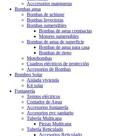
Acccesorios mangueras
Bombas agua
Bombas de achique
Bombas Inyectoras
Bombas sumergibles
Bombas de agua compactas
Motores sumergibles
Bombas de agua de superficie
Bombas de agua para casa
Bombas de riego
Motobombas
Cuadros eléctricos de protección
Accesorios de Bombas
Bombeo Solar
Aislada vivienda
Kit solar
Fontanería
Termos eléctricos
Contador de Agua
Accesorios fontanería
Accesorios pvc sanitario
Tubería Multicapa
Piezas Multicapa
Tubería Reticulado
Accesorios Reticulado