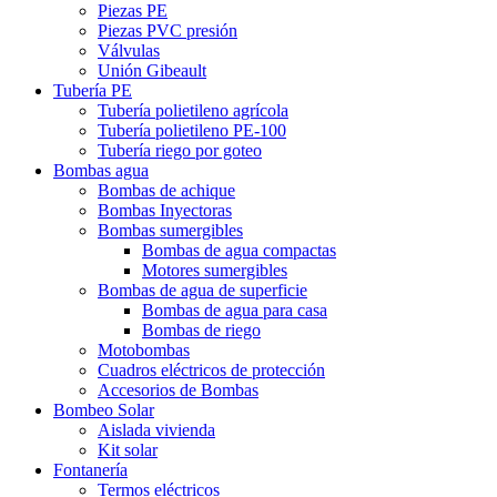
Piezas PE
Piezas PVC presión
Válvulas
Unión Gibeault
Tubería PE
Tubería polietileno agrícola
Tubería polietileno PE-100
Tubería riego por goteo
Bombas agua
Bombas de achique
Bombas Inyectoras
Bombas sumergibles
Bombas de agua compactas
Motores sumergibles
Bombas de agua de superficie
Bombas de agua para casa
Bombas de riego
Motobombas
Cuadros eléctricos de protección
Accesorios de Bombas
Bombeo Solar
Aislada vivienda
Kit solar
Fontanería
Termos eléctricos