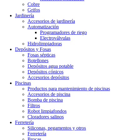
Cobre
Grifos
Jardinería
Accesorios de jardinería
Automatización
Programadores de riego
Electroválvulas
Hidrolimpiadoras
Depósitos y Fosas
Fosas sépticas
Botellones
Depósitos agua potable
Depósitos cónicos
Accesorios depósitos
Piscinas
Productos para mantenimiento de piscinas
Accesorios de piscina
Bomba de piscina
Filtros
Robot limpiafondos
Cloradores salinos
Ferretería
Siliconas, pegamentos y otros
Ferretería
Brocas