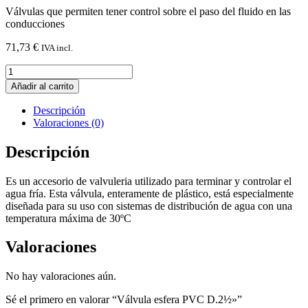
Válvulas que permiten tener control sobre el paso del fluido en las
conducciones
71,73
€
IVA incl.
Válvula
esfera
Añadir al carrito
PVC
D.2½"
Descripción
cantidad
Valoraciones (0)
Descripción
Es un accesorio de valvuleria utilizado para terminar y controlar el
agua fría. Esta válvula, enteramente de plástico, está especialmente
diseñada para su uso con sistemas de distribución de agua con una
temperatura máxima de 30ºC
Valoraciones
No hay valoraciones aún.
Sé el primero en valorar “Válvula esfera PVC D.2½»”