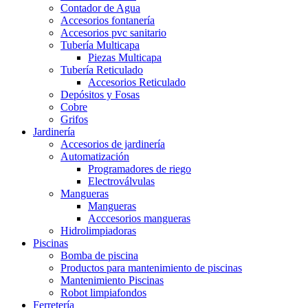
Contador de Agua
Accesorios fontanería
Accesorios pvc sanitario
Tubería Multicapa
Piezas Multicapa
Tubería Reticulado
Accesorios Reticulado
Depósitos y Fosas
Cobre
Grifos
Jardinería
Accesorios de jardinería
Automatización
Programadores de riego
Electroválvulas
Mangueras
Mangueras
Acccesorios mangueras
Hidrolimpiadoras
Piscinas
Bomba de piscina
Productos para mantenimiento de piscinas
Mantenimiento Piscinas
Robot limpiafondos
Ferretería