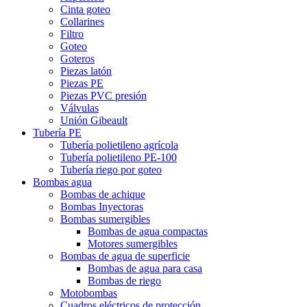
Cinta goteo
Collarines
Filtro
Goteo
Goteros
Piezas latón
Piezas PE
Piezas PVC presión
Válvulas
Unión Gibeault
Tubería PE
Tubería polietileno agrícola
Tubería polietileno PE-100
Tubería riego por goteo
Bombas agua
Bombas de achique
Bombas Inyectoras
Bombas sumergibles
Bombas de agua compactas
Motores sumergibles
Bombas de agua de superficie
Bombas de agua para casa
Bombas de riego
Motobombas
Cuadros eléctricos de protección