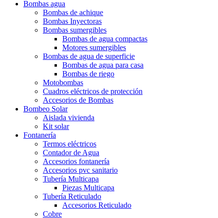
Bombas agua
Bombas de achique
Bombas Inyectoras
Bombas sumergibles
Bombas de agua compactas
Motores sumergibles
Bombas de agua de superficie
Bombas de agua para casa
Bombas de riego
Motobombas
Cuadros eléctricos de protección
Accesorios de Bombas
Bombeo Solar
Aislada vivienda
Kit solar
Fontanería
Termos eléctricos
Contador de Agua
Accesorios fontanería
Accesorios pvc sanitario
Tubería Multicapa
Piezas Multicapa
Tubería Reticulado
Accesorios Reticulado
Cobre