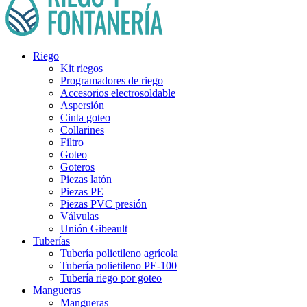
Riego
Kit riegos
Programadores de riego
Accesorios electrosoldable
Aspersión
Cinta goteo
Collarines
Filtro
Goteo
Goteros
Piezas latón
Piezas PE
Piezas PVC presión
Válvulas
Unión Gibeault
Tuberías
Tubería polietileno agrícola
Tubería polietileno PE-100
Tubería riego por goteo
Mangueras
Mangueras