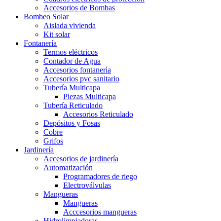
Accesorios de Bombas
Bombeo Solar
Aislada vivienda
Kit solar
Fontanería
Termos eléctricos
Contador de Agua
Accesorios fontanería
Accesorios pvc sanitario
Tubería Multicapa
Piezas Multicapa
Tubería Reticulado
Accesorios Reticulado
Depósitos y Fosas
Cobre
Grifos
Jardinería
Accesorios de jardinería
Automatización
Programadores de riego
Electroválvulas
Mangueras
Mangueras
Acccesorios mangueras
Hidrolimpiadoras