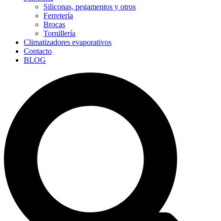
Siliconas, pegamentos y otros
Ferretería
Brocas
Tornillería
Climatizadores evaporativos
Contacto
BLOG