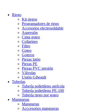
Riego
Kit riegos
Programadores de riego
Accesorios electrosoldable
Aspersión
Cinta goteo
Collarines
Filtro
Goteo
Goteros
Piezas latón
Piezas PE
Piezas PVC presión
Válvulas
Unión Gibeault
Tuberías
Tubería polietileno agrícola
Tubería polietileno PE-100
Tubería riego por goteo
Mangueras
Mangueras
Acccesorios mangueras