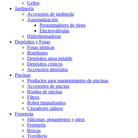
Grifos
Jardinería
Accesorios de jardinería
Automatización
Programadores de riego
Electroválvulas
Hidrolimpiadoras
Depósitos y Fosas
Fosas sépticas
Botellones
Depósitos agua potable
Depósitos cónicos
Accesorios depósitos
Piscinas
Productos para mantenimiento de piscinas
Accesorios de piscina
Bomba de piscina
Filtros
Robot limpiafondos
Cloradores salinos
Ferretería
Siliconas, pegamentos y otros
Ferretería
Brocas
Tornillería