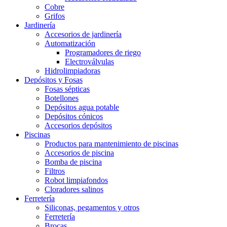
Cobre
Grifos
Jardinería
Accesorios de jardinería
Automatización
Programadores de riego
Electroválvulas
Hidrolimpiadoras
Depósitos y Fosas
Fosas sépticas
Botellones
Depósitos agua potable
Depósitos cónicos
Accesorios depósitos
Piscinas
Productos para mantenimiento de piscinas
Accesorios de piscina
Bomba de piscina
Filtros
Robot limpiafondos
Cloradores salinos
Ferretería
Siliconas, pegamentos y otros
Ferretería
Brocas