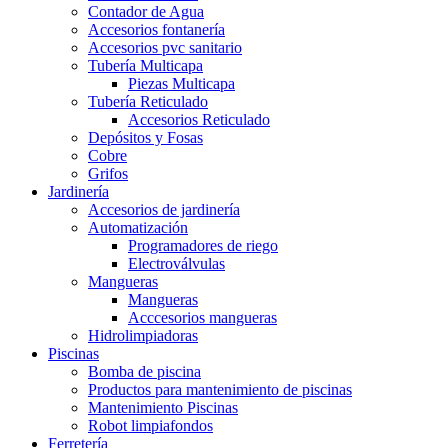
Contador de Agua
Accesorios fontanería
Accesorios pvc sanitario
Tubería Multicapa
Piezas Multicapa
Tubería Reticulado
Accesorios Reticulado
Depósitos y Fosas
Cobre
Grifos
Jardinería
Accesorios de jardinería
Automatización
Programadores de riego
Electroválvulas
Mangueras
Mangueras
Acccesorios mangueras
Hidrolimpiadoras
Piscinas
Bomba de piscina
Productos para mantenimiento de piscinas
Mantenimiento Piscinas
Robot limpiafondos
Ferretería