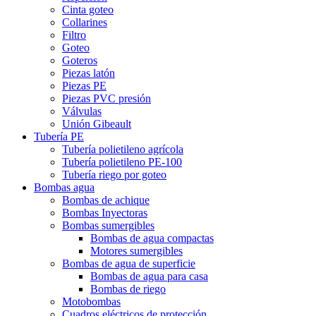
Cinta goteo
Collarines
Filtro
Goteo
Goteros
Piezas latón
Piezas PE
Piezas PVC presión
Válvulas
Unión Gibeault
Tubería PE
Tubería polietileno agrícola
Tubería polietileno PE-100
Tubería riego por goteo
Bombas agua
Bombas de achique
Bombas Inyectoras
Bombas sumergibles
Bombas de agua compactas
Motores sumergibles
Bombas de agua de superficie
Bombas de agua para casa
Bombas de riego
Motobombas
Cuadros eléctricos de protección