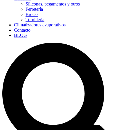
Siliconas, pegamentos y otros
Ferretería
Brocas
Tornillería
Climatizadores evaporativos
Contacto
BLOG