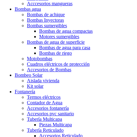
Acccesorios mangueras
Bombas agua
Bombas de achique
Bombas Inyectoras
Bombas sumergibles
Bombas de agua compactas
Motores sumergibles
Bombas de agua de superficie
Bombas de agua para casa
Bombas de riego
Motobombas
Cuadros eléctricos de protección
Accesorios de Bombas
Bombeo Solar
Aislada vivienda
Kit solar
Fontanería
Termos eléctricos
Contador de Agua
Accesorios fontanería
Accesorios pvc sanitario
Tubería Multicapa
Piezas Multicapa
Tubería Reticulado
Accesorios Reticulado