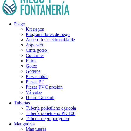
Riego
Kit riegos
Programadores de riego
Accesorios electrosoldable
Aspersión
Cinta goteo
Collarines
Filtro
Goteo
Goteros
Piezas latón
Piezas PE
Piezas PVC presión
Válvulas
Unión Gibeault
Tuberías
Tubería polietileno agrícola
Tubería polietileno PE-100
Tubería riego por goteo
Mangueras
Mangueras