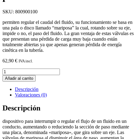
SKU: 800900100
permiten regular el caudal del fluido, su funcionamiento se basa en
una pala o disco llamado “mariposa” la cual, rotando sobre su eje,
impide o no, el paso del fluido. La gran ventaja de estas válvulas es
que presentan una pérdida de carga muy baja cuando están
totalmente abiertas ya que apenas generan pérdida de energía
cinética en la tubería.
62,90
€
IVA incl.
Válvula
mariposa
Añadir al carrito
fund.
con
Descripción
palanca
Valoraciones (0)
D.100
cantidad
Descripción
dispositivo para interrumpir o regular el flujo de un fluido en un
conducto, aumentando o reduciendo la sección de paso mediante
una placa, denominada «mariposa», que gira sobre un eje. Las
válvulas de mariposa al disminuir el área de paso, aumentan la