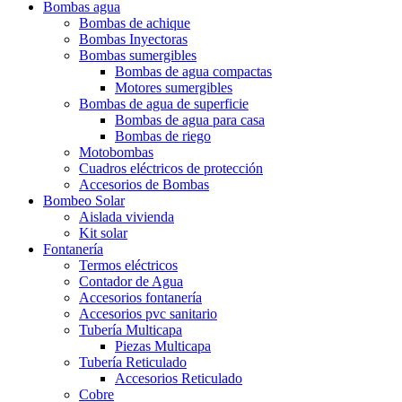
Bombas agua
Bombas de achique
Bombas Inyectoras
Bombas sumergibles
Bombas de agua compactas
Motores sumergibles
Bombas de agua de superficie
Bombas de agua para casa
Bombas de riego
Motobombas
Cuadros eléctricos de protección
Accesorios de Bombas
Bombeo Solar
Aislada vivienda
Kit solar
Fontanería
Termos eléctricos
Contador de Agua
Accesorios fontanería
Accesorios pvc sanitario
Tubería Multicapa
Piezas Multicapa
Tubería Reticulado
Accesorios Reticulado
Cobre