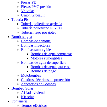
Piezas PE
Piezas PVC presión
Válvulas
Unión Gibeault
Tubería PE
Tubería polietileno agrícola
Tubería polietileno PE-100
Tubería riego por goteo
Bombas agua
Bombas de achique
Bombas Inyectoras
Bombas sumergibles
Bombas de agua compactas
Motores sumergibles
Bombas de agua de superficie
Bombas de agua para casa
Bombas de riego
Motobombas
Cuadros eléctricos de protección
Accesorios de Bombas
Bombeo Solar
Aislada vivienda
Kit solar
Fontanería
Termos eléctricos