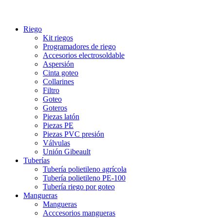
Riego
Kit riegos
Programadores de riego
Accesorios electrosoldable
Aspersión
Cinta goteo
Collarines
Filtro
Goteo
Goteros
Piezas latón
Piezas PE
Piezas PVC presión
Válvulas
Unión Gibeault
Tuberías
Tubería polietileno agrícola
Tubería polietileno PE-100
Tubería riego por goteo
Mangueras
Mangueras
Acccesorios mangueras