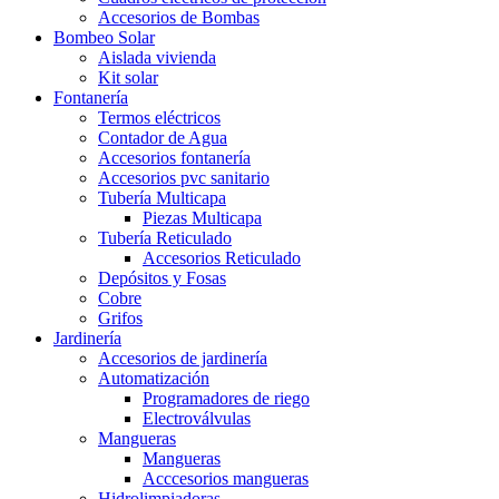
Accesorios de Bombas
Bombeo Solar
Aislada vivienda
Kit solar
Fontanería
Termos eléctricos
Contador de Agua
Accesorios fontanería
Accesorios pvc sanitario
Tubería Multicapa
Piezas Multicapa
Tubería Reticulado
Accesorios Reticulado
Depósitos y Fosas
Cobre
Grifos
Jardinería
Accesorios de jardinería
Automatización
Programadores de riego
Electroválvulas
Mangueras
Mangueras
Acccesorios mangueras
Hidrolimpiadoras