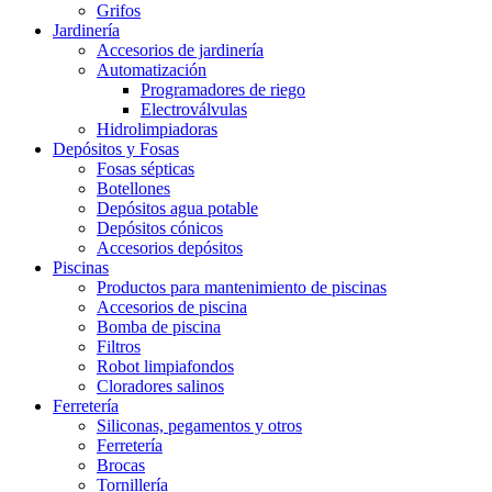
Grifos
Jardinería
Accesorios de jardinería
Automatización
Programadores de riego
Electroválvulas
Hidrolimpiadoras
Depósitos y Fosas
Fosas sépticas
Botellones
Depósitos agua potable
Depósitos cónicos
Accesorios depósitos
Piscinas
Productos para mantenimiento de piscinas
Accesorios de piscina
Bomba de piscina
Filtros
Robot limpiafondos
Cloradores salinos
Ferretería
Siliconas, pegamentos y otros
Ferretería
Brocas
Tornillería