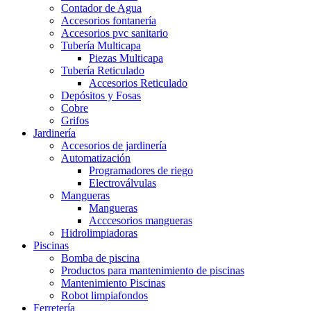
Contador de Agua
Accesorios fontanería
Accesorios pvc sanitario
Tubería Multicapa
Piezas Multicapa
Tubería Reticulado
Accesorios Reticulado
Depósitos y Fosas
Cobre
Grifos
Jardinería
Accesorios de jardinería
Automatización
Programadores de riego
Electroválvulas
Mangueras
Mangueras
Acccesorios mangueras
Hidrolimpiadoras
Piscinas
Bomba de piscina
Productos para mantenimiento de piscinas
Mantenimiento Piscinas
Robot limpiafondos
Ferretería