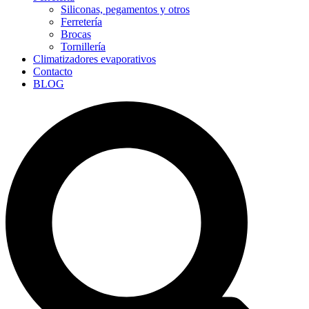
Siliconas, pegamentos y otros
Ferretería
Brocas
Tornillería
Climatizadores evaporativos
Contacto
BLOG