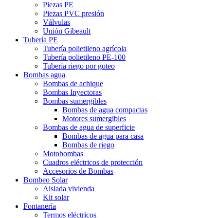
Piezas PE
Piezas PVC presión
Válvulas
Unión Gibeault
Tubería PE
Tubería polietileno agrícola
Tubería polietileno PE-100
Tubería riego por goteo
Bombas agua
Bombas de achique
Bombas Inyectoras
Bombas sumergibles
Bombas de agua compactas
Motores sumergibles
Bombas de agua de superficie
Bombas de agua para casa
Bombas de riego
Motobombas
Cuadros eléctricos de protección
Accesorios de Bombas
Bombeo Solar
Aislada vivienda
Kit solar
Fontanería
Termos eléctricos