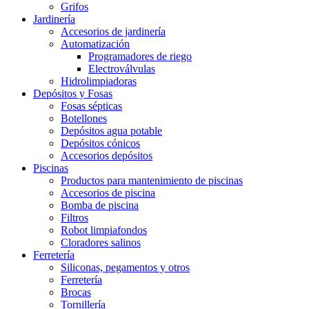
Grifos
Jardinería
Accesorios de jardinería
Automatización
Programadores de riego
Electroválvulas
Hidrolimpiadoras
Depósitos y Fosas
Fosas sépticas
Botellones
Depósitos agua potable
Depósitos cónicos
Accesorios depósitos
Piscinas
Productos para mantenimiento de piscinas
Accesorios de piscina
Bomba de piscina
Filtros
Robot limpiafondos
Cloradores salinos
Ferretería
Siliconas, pegamentos y otros
Ferretería
Brocas
Tornillería