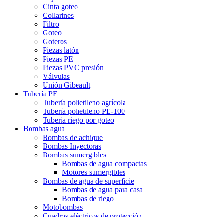
Cinta goteo
Collarines
Filtro
Goteo
Goteros
Piezas latón
Piezas PE
Piezas PVC presión
Válvulas
Unión Gibeault
Tubería PE
Tubería polietileno agrícola
Tubería polietileno PE-100
Tubería riego por goteo
Bombas agua
Bombas de achique
Bombas Inyectoras
Bombas sumergibles
Bombas de agua compactas
Motores sumergibles
Bombas de agua de superficie
Bombas de agua para casa
Bombas de riego
Motobombas
Cuadros eléctricos de protección