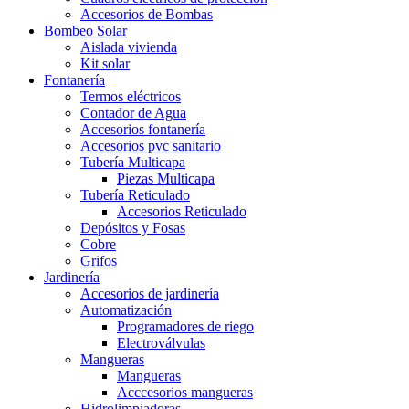
Accesorios de Bombas
Bombeo Solar
Aislada vivienda
Kit solar
Fontanería
Termos eléctricos
Contador de Agua
Accesorios fontanería
Accesorios pvc sanitario
Tubería Multicapa
Piezas Multicapa
Tubería Reticulado
Accesorios Reticulado
Depósitos y Fosas
Cobre
Grifos
Jardinería
Accesorios de jardinería
Automatización
Programadores de riego
Electroválvulas
Mangueras
Mangueras
Acccesorios mangueras
Hidrolimpiadoras