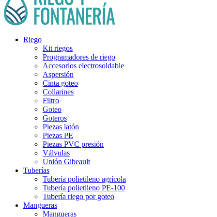
Riego
Kit riegos
Programadores de riego
Accesorios electrosoldable
Aspersión
Cinta goteo
Collarines
Filtro
Goteo
Goteros
Piezas latón
Piezas PE
Piezas PVC presión
Válvulas
Unión Gibeault
Tuberías
Tubería polietileno agrícola
Tubería polietileno PE-100
Tubería riego por goteo
Mangueras
Mangueras