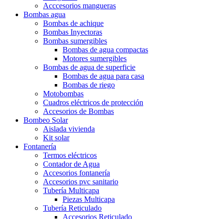
Acccesorios mangueras
Bombas agua
Bombas de achique
Bombas Inyectoras
Bombas sumergibles
Bombas de agua compactas
Motores sumergibles
Bombas de agua de superficie
Bombas de agua para casa
Bombas de riego
Motobombas
Cuadros eléctricos de protección
Accesorios de Bombas
Bombeo Solar
Aislada vivienda
Kit solar
Fontanería
Termos eléctricos
Contador de Agua
Accesorios fontanería
Accesorios pvc sanitario
Tubería Multicapa
Piezas Multicapa
Tubería Reticulado
Accesorios Reticulado