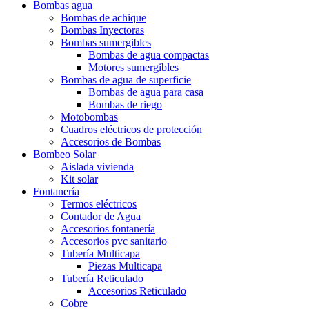
Bombas agua
Bombas de achique
Bombas Inyectoras
Bombas sumergibles
Bombas de agua compactas
Motores sumergibles
Bombas de agua de superficie
Bombas de agua para casa
Bombas de riego
Motobombas
Cuadros eléctricos de protección
Accesorios de Bombas
Bombeo Solar
Aislada vivienda
Kit solar
Fontanería
Termos eléctricos
Contador de Agua
Accesorios fontanería
Accesorios pvc sanitario
Tubería Multicapa
Piezas Multicapa
Tubería Reticulado
Accesorios Reticulado
Cobre