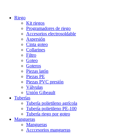
Riego
Kit riegos
Programadores de riego
Accesorios electrosoldable
Aspersión
Cinta goteo
Collarines
Filtro
Goteo
Goteros
Piezas latón
Piezas PE
Piezas PVC presión
Válvulas
Unión Gibeault
Tuberías
Tubería polietileno agrícola
Tubería polietileno PE-100
Tubería riego por goteo
Mangueras
Mangueras
Acccesorios mangueras