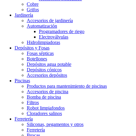
Cobre
Grifos
Jardinería
Accesorios de jardinería
Automatización
Programadores de riego
Electroválvulas
Hidrolimpiadoras
Depósitos y Fosas
Fosas sépticas
Botellones
Depósitos agua potable
Depósitos cónicos
Accesorios depósitos
Piscinas
Productos para mantenimiento de piscinas
Accesorios de piscina
Bomba de piscina
Filtros
Robot limpiafondos
Cloradores salinos
Ferretería
Siliconas, pegamentos y otros
Ferretería
Brocas