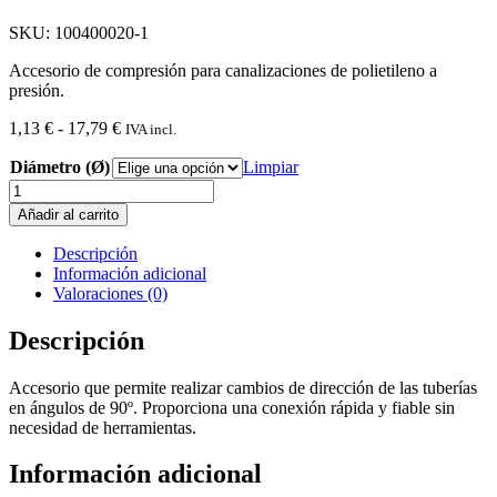
SKU: 100400020-1
Accesorio de compresión para canalizaciones de polietileno a
presión.
Rango
1,13
€
-
17,79
€
IVA incl.
de
Diámetro (Ø)
precios:
Limpiar
desde
Codo
1,13 €
90º
Añadir al carrito
hasta
Polietileno
17,79 €
cantidad
Descripción
Información adicional
Valoraciones (0)
Descripción
Accesorio que permite realizar cambios de dirección de las tuberías
en ángulos de 90º. Proporciona una conexión rápida y fiable sin
necesidad de herramientas.
Información adicional