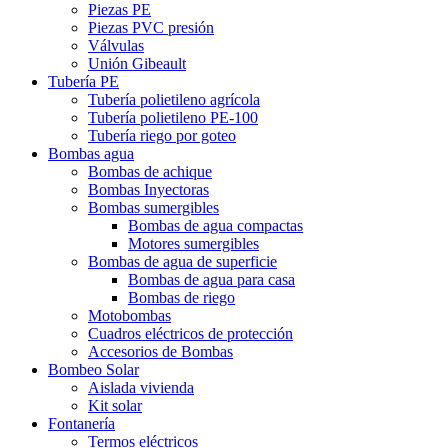
Piezas PE
Piezas PVC presión
Válvulas
Unión Gibeault
Tubería PE
Tubería polietileno agrícola
Tubería polietileno PE-100
Tubería riego por goteo
Bombas agua
Bombas de achique
Bombas Inyectoras
Bombas sumergibles
Bombas de agua compactas
Motores sumergibles
Bombas de agua de superficie
Bombas de agua para casa
Bombas de riego
Motobombas
Cuadros eléctricos de protección
Accesorios de Bombas
Bombeo Solar
Aislada vivienda
Kit solar
Fontanería
Termos eléctricos