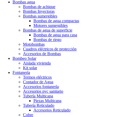
Bombas agua
Bombas de achique
Bombas Inyectoras
Bombas sumergibles
Bombas de agua compactas
Motores sumergibles
Bombas de agua de superficie
Bombas de agua para casa
Bombas de riego
Motobombas
Cuadros eléctricos de protección
Accesorios de Bombas
Bombeo Solar
Aislada vivienda
Kit solar
Fontanería
Termos eléctricos
Contador de Agua
Accesorios fontanería
Accesorios pvc sanitario
Tubería Multicapa
Piezas Multicapa
Tubería Reticulado
Accesorios Reticulado
Cobre