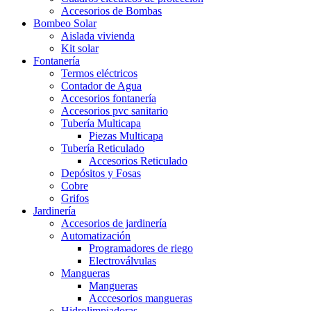
Accesorios de Bombas
Bombeo Solar
Aislada vivienda
Kit solar
Fontanería
Termos eléctricos
Contador de Agua
Accesorios fontanería
Accesorios pvc sanitario
Tubería Multicapa
Piezas Multicapa
Tubería Reticulado
Accesorios Reticulado
Depósitos y Fosas
Cobre
Grifos
Jardinería
Accesorios de jardinería
Automatización
Programadores de riego
Electroválvulas
Mangueras
Mangueras
Acccesorios mangueras
Hidrolimpiadoras