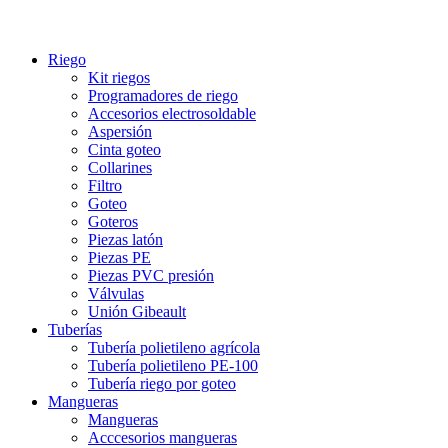
Riego
Kit riegos
Programadores de riego
Accesorios electrosoldable
Aspersión
Cinta goteo
Collarines
Filtro
Goteo
Goteros
Piezas latón
Piezas PE
Piezas PVC presión
Válvulas
Unión Gibeault
Tuberías
Tubería polietileno agrícola
Tubería polietileno PE-100
Tubería riego por goteo
Mangueras
Mangueras
Acccesorios mangueras