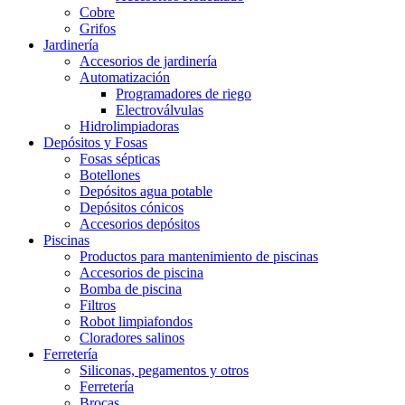
Cobre
Grifos
Jardinería
Accesorios de jardinería
Automatización
Programadores de riego
Electroválvulas
Hidrolimpiadoras
Depósitos y Fosas
Fosas sépticas
Botellones
Depósitos agua potable
Depósitos cónicos
Accesorios depósitos
Piscinas
Productos para mantenimiento de piscinas
Accesorios de piscina
Bomba de piscina
Filtros
Robot limpiafondos
Cloradores salinos
Ferretería
Siliconas, pegamentos y otros
Ferretería
Brocas