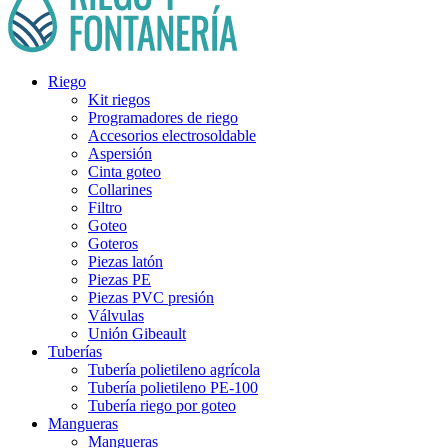
Riego
Kit riegos
Programadores de riego
Accesorios electrosoldable
Aspersión
Cinta goteo
Collarines
Filtro
Goteo
Goteros
Piezas latón
Piezas PE
Piezas PVC presión
Válvulas
Unión Gibeault
Tuberías
Tubería polietileno agrícola
Tubería polietileno PE-100
Tubería riego por goteo
Mangueras
Mangueras