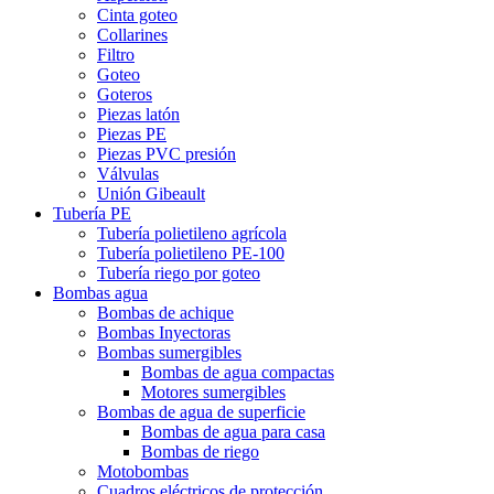
Cinta goteo
Collarines
Filtro
Goteo
Goteros
Piezas latón
Piezas PE
Piezas PVC presión
Válvulas
Unión Gibeault
Tubería PE
Tubería polietileno agrícola
Tubería polietileno PE-100
Tubería riego por goteo
Bombas agua
Bombas de achique
Bombas Inyectoras
Bombas sumergibles
Bombas de agua compactas
Motores sumergibles
Bombas de agua de superficie
Bombas de agua para casa
Bombas de riego
Motobombas
Cuadros eléctricos de protección