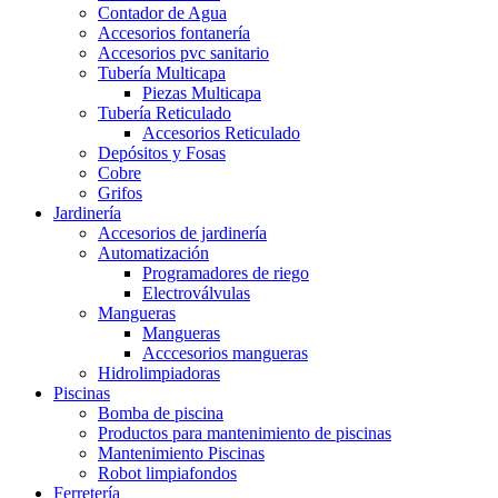
Contador de Agua
Accesorios fontanería
Accesorios pvc sanitario
Tubería Multicapa
Piezas Multicapa
Tubería Reticulado
Accesorios Reticulado
Depósitos y Fosas
Cobre
Grifos
Jardinería
Accesorios de jardinería
Automatización
Programadores de riego
Electroválvulas
Mangueras
Mangueras
Acccesorios mangueras
Hidrolimpiadoras
Piscinas
Bomba de piscina
Productos para mantenimiento de piscinas
Mantenimiento Piscinas
Robot limpiafondos
Ferretería