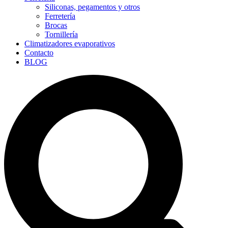
Siliconas, pegamentos y otros
Ferretería
Brocas
Tornillería
Climatizadores evaporativos
Contacto
BLOG