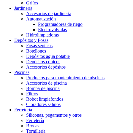
Grifos
Jardinería
Accesorios de jardinería
Automatización
Programadores de riego
Electroválvulas
Hidrolimpiadoras
Depósitos y Fosas
Fosas sépticas
Botellones
Depósitos agua potable
Depósitos cónicos
Accesorios depósitos
Piscinas
Productos para mantenimiento de piscinas
Accesorios de piscina
Bomba de piscina
Filtros
Robot limpiafondos
Cloradores salinos
Ferretería
Siliconas, pegamentos y otros
Ferretería
Brocas
Tornillería