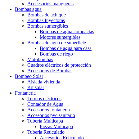
Acccesorios mangueras
Bombas agua
Bombas de achique
Bombas Inyectoras
Bombas sumergibles
Bombas de agua compactas
Motores sumergibles
Bombas de agua de superficie
Bombas de agua para casa
Bombas de riego
Motobombas
Cuadros eléctricos de protección
Accesorios de Bombas
Bombeo Solar
Aislada vivienda
Kit solar
Fontanería
Termos eléctricos
Contador de Agua
Accesorios fontanería
Accesorios pvc sanitario
Tubería Multicapa
Piezas Multicapa
Tubería Reticulado
Accesorios Reticulado