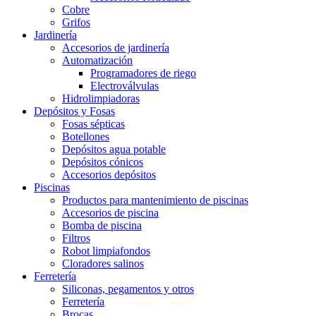
Cobre
Grifos
Jardinería
Accesorios de jardinería
Automatización
Programadores de riego
Electroválvulas
Hidrolimpiadoras
Depósitos y Fosas
Fosas sépticas
Botellones
Depósitos agua potable
Depósitos cónicos
Accesorios depósitos
Piscinas
Productos para mantenimiento de piscinas
Accesorios de piscina
Bomba de piscina
Filtros
Robot limpiafondos
Cloradores salinos
Ferretería
Siliconas, pegamentos y otros
Ferretería
Brocas