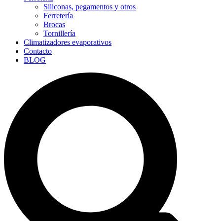
Siliconas, pegamentos y otros
Ferretería
Brocas
Tornillería
Climatizadores evaporativos
Contacto
BLOG