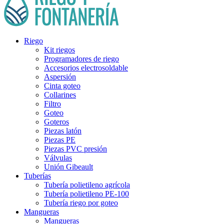
Riego
Kit riegos
Programadores de riego
Accesorios electrosoldable
Aspersión
Cinta goteo
Collarines
Filtro
Goteo
Goteros
Piezas latón
Piezas PE
Piezas PVC presión
Válvulas
Unión Gibeault
Tuberías
Tubería polietileno agrícola
Tubería polietileno PE-100
Tubería riego por goteo
Mangueras
Mangueras