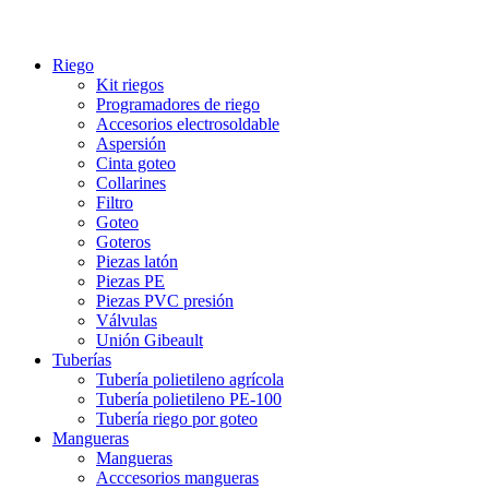
Riego
Kit riegos
Programadores de riego
Accesorios electrosoldable
Aspersión
Cinta goteo
Collarines
Filtro
Goteo
Goteros
Piezas latón
Piezas PE
Piezas PVC presión
Válvulas
Unión Gibeault
Tuberías
Tubería polietileno agrícola
Tubería polietileno PE-100
Tubería riego por goteo
Mangueras
Mangueras
Acccesorios mangueras