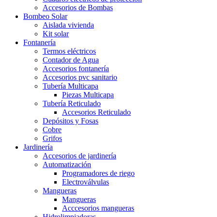
Accesorios de Bombas
Bombeo Solar
Aislada vivienda
Kit solar
Fontanería
Termos eléctricos
Contador de Agua
Accesorios fontanería
Accesorios pvc sanitario
Tubería Multicapa
Piezas Multicapa
Tubería Reticulado
Accesorios Reticulado
Depósitos y Fosas
Cobre
Grifos
Jardinería
Accesorios de jardinería
Automatización
Programadores de riego
Electroválvulas
Mangueras
Mangueras
Acccesorios mangueras
Hidrolimpiadoras