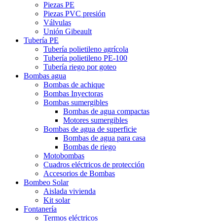
Piezas PE
Piezas PVC presión
Válvulas
Unión Gibeault
Tubería PE
Tubería polietileno agrícola
Tubería polietileno PE-100
Tubería riego por goteo
Bombas agua
Bombas de achique
Bombas Inyectoras
Bombas sumergibles
Bombas de agua compactas
Motores sumergibles
Bombas de agua de superficie
Bombas de agua para casa
Bombas de riego
Motobombas
Cuadros eléctricos de protección
Accesorios de Bombas
Bombeo Solar
Aislada vivienda
Kit solar
Fontanería
Termos eléctricos