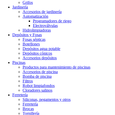
Grifos
Jardinería
Accesorios de jardinería
Automatización
Programadores de riego
Electroválvulas
Hidrolimpiadoras
Depósitos y Fosas
Fosas sépticas
Botellones
Depósitos agua potable
Depósitos cónicos
Accesorios depósitos
Piscinas
Productos para mantenimiento de piscinas
Accesorios de piscina
Bomba de piscina
Filtros
Robot limpiafondos
Cloradores salinos
Ferretería
Siliconas, pegamentos y otros
Ferretería
Brocas
Tornillería