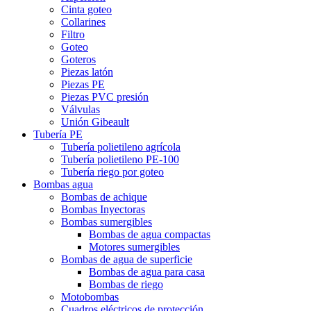
Cinta goteo
Collarines
Filtro
Goteo
Goteros
Piezas latón
Piezas PE
Piezas PVC presión
Válvulas
Unión Gibeault
Tubería PE
Tubería polietileno agrícola
Tubería polietileno PE-100
Tubería riego por goteo
Bombas agua
Bombas de achique
Bombas Inyectoras
Bombas sumergibles
Bombas de agua compactas
Motores sumergibles
Bombas de agua de superficie
Bombas de agua para casa
Bombas de riego
Motobombas
Cuadros eléctricos de protección