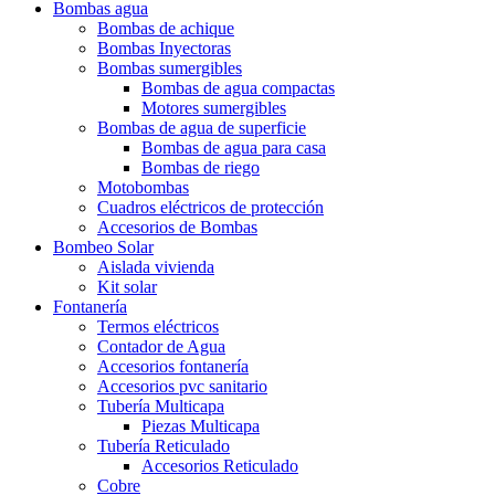
Bombas agua
Bombas de achique
Bombas Inyectoras
Bombas sumergibles
Bombas de agua compactas
Motores sumergibles
Bombas de agua de superficie
Bombas de agua para casa
Bombas de riego
Motobombas
Cuadros eléctricos de protección
Accesorios de Bombas
Bombeo Solar
Aislada vivienda
Kit solar
Fontanería
Termos eléctricos
Contador de Agua
Accesorios fontanería
Accesorios pvc sanitario
Tubería Multicapa
Piezas Multicapa
Tubería Reticulado
Accesorios Reticulado
Cobre