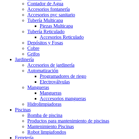
Contador de Agua
Accesorios fontanería
Accesorios pvc sanitario
Tubería Multicapa
Piezas Multicapa
Tubería Reticulado
Accesorios Reticulado
Depósitos y Fosas
Cobre
Grifos
Jardinería
Accesorios de jardinería
Automatización
Programadores de riego
Electroválvulas
Mangueras
Mangueras
Acccesorios mangueras
Hidrolimpiadoras
Piscinas
Bomba de piscina
Productos para mantenimiento de piscinas
Mantenimiento Piscinas
Robot limpiafondos
Ferretería