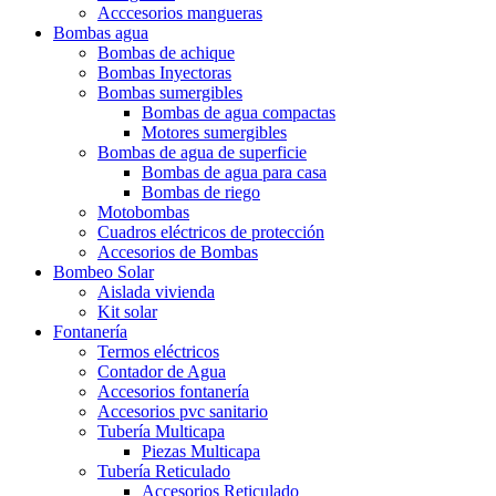
Acccesorios mangueras
Bombas agua
Bombas de achique
Bombas Inyectoras
Bombas sumergibles
Bombas de agua compactas
Motores sumergibles
Bombas de agua de superficie
Bombas de agua para casa
Bombas de riego
Motobombas
Cuadros eléctricos de protección
Accesorios de Bombas
Bombeo Solar
Aislada vivienda
Kit solar
Fontanería
Termos eléctricos
Contador de Agua
Accesorios fontanería
Accesorios pvc sanitario
Tubería Multicapa
Piezas Multicapa
Tubería Reticulado
Accesorios Reticulado