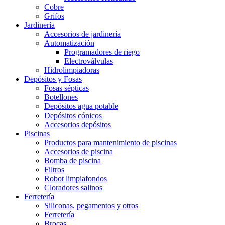
Cobre
Grifos
Jardinería
Accesorios de jardinería
Automatización
Programadores de riego
Electroválvulas
Hidrolimpiadoras
Depósitos y Fosas
Fosas sépticas
Botellones
Depósitos agua potable
Depósitos cónicos
Accesorios depósitos
Piscinas
Productos para mantenimiento de piscinas
Accesorios de piscina
Bomba de piscina
Filtros
Robot limpiafondos
Cloradores salinos
Ferretería
Siliconas, pegamentos y otros
Ferretería
Brocas