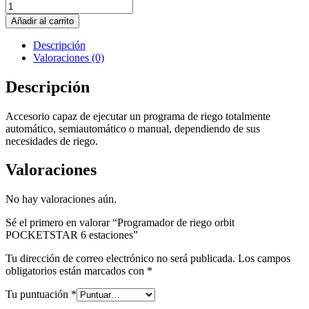
Programador
de
Añadir al carrito
riego
orbit
Descripción
POCKETSTAR
Valoraciones (0)
6
estaciones
Descripción
cantidad
Accesorio capaz de ejecutar un programa de riego totalmente
automático, semiautomático o manual, dependiendo de sus
necesidades de riego.
Valoraciones
No hay valoraciones aún.
Sé el primero en valorar “Programador de riego orbit
POCKETSTAR 6 estaciones”
Tu dirección de correo electrónico no será publicada.
Los campos
obligatorios están marcados con
*
Tu puntuación
*