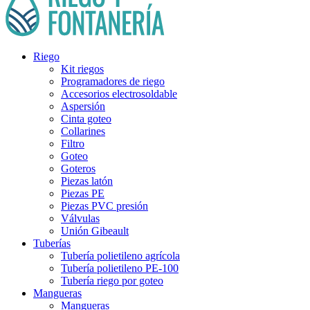
Riego
Kit riegos
Programadores de riego
Accesorios electrosoldable
Aspersión
Cinta goteo
Collarines
Filtro
Goteo
Goteros
Piezas latón
Piezas PE
Piezas PVC presión
Válvulas
Unión Gibeault
Tuberías
Tubería polietileno agrícola
Tubería polietileno PE-100
Tubería riego por goteo
Mangueras
Mangueras