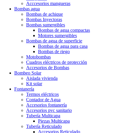
Acccesorios mangueras
Bombas agua
Bombas de achique
Bombas Inyectoras
Bombas sumergibles
Bombas de agua compactas
Motores sumergibles
Bombas de agua de superficie
Bombas de agua para casa
Bombas de riego
Motobombas
Cuadros eléctricos de protección
Accesorios de Bombas
Bombeo Solar
Aislada vivienda
Kit solar
Fontanería
Termos eléctricos
Contador de Agua
Accesorios fontanería
Accesorios pvc sanitario
Tubería Multicapa
Piezas Multicapa
Tubería Reticulado
Accesorios Reticulado