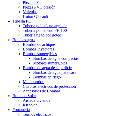
Piezas PE
Piezas PVC presión
Válvulas
Unión Gibeault
Tubería PE
Tubería polietileno agrícola
Tubería polietileno PE-100
Tubería riego por goteo
Bombas agua
Bombas de achique
Bombas Inyectoras
Bombas sumergibles
Bombas de agua compactas
Motores sumergibles
Bombas de agua de superficie
Bombas de agua para casa
Bombas de riego
Motobombas
Cuadros eléctricos de protección
Accesorios de Bombas
Bombeo Solar
Aislada vivienda
Kit solar
Fontanería
Termos eléctricos