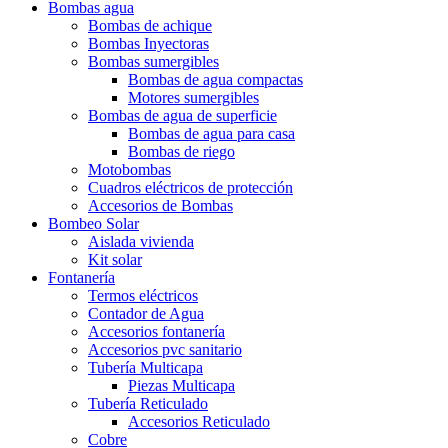
Bombas agua
Bombas de achique
Bombas Inyectoras
Bombas sumergibles
Bombas de agua compactas
Motores sumergibles
Bombas de agua de superficie
Bombas de agua para casa
Bombas de riego
Motobombas
Cuadros eléctricos de protección
Accesorios de Bombas
Bombeo Solar
Aislada vivienda
Kit solar
Fontanería
Termos eléctricos
Contador de Agua
Accesorios fontanería
Accesorios pvc sanitario
Tubería Multicapa
Piezas Multicapa
Tubería Reticulado
Accesorios Reticulado
Cobre