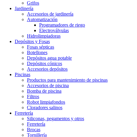
Grifos
Jardinería
Accesorios de jardinería
Automatización
Programadores de riego
Electroválvulas
Hidrolimpiadoras
Depósitos y Fosas
Fosas sépticas
Botellones
Depósitos agua potable
Depósitos cónicos
Accesorios depósitos
Piscinas
Productos para mantenimiento de piscinas
Accesorios de piscina
Bomba de piscina
Filtros
Robot limpiafondos
Cloradores salinos
Ferretería
Siliconas, pegamentos y otros
Ferretería
Brocas
Tornillería