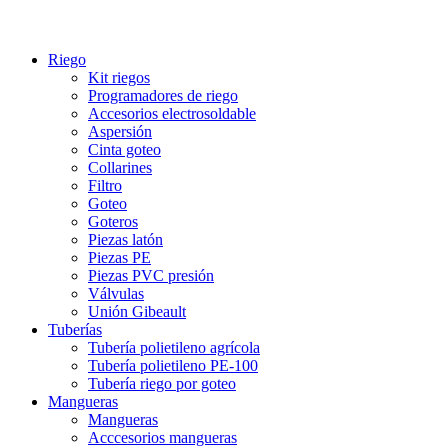
Riego
Kit riegos
Programadores de riego
Accesorios electrosoldable
Aspersión
Cinta goteo
Collarines
Filtro
Goteo
Goteros
Piezas latón
Piezas PE
Piezas PVC presión
Válvulas
Unión Gibeault
Tuberías
Tubería polietileno agrícola
Tubería polietileno PE-100
Tubería riego por goteo
Mangueras
Mangueras
Acccesorios mangueras