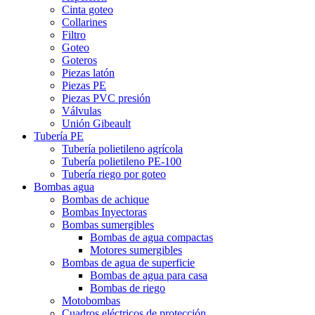
Cinta goteo
Collarines
Filtro
Goteo
Goteros
Piezas latón
Piezas PE
Piezas PVC presión
Válvulas
Unión Gibeault
Tubería PE
Tubería polietileno agrícola
Tubería polietileno PE-100
Tubería riego por goteo
Bombas agua
Bombas de achique
Bombas Inyectoras
Bombas sumergibles
Bombas de agua compactas
Motores sumergibles
Bombas de agua de superficie
Bombas de agua para casa
Bombas de riego
Motobombas
Cuadros eléctricos de protección