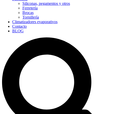
Siliconas, pegamentos y otros
Ferretería
Brocas
Tornillería
Climatizadores evaporativos
Contacto
BLOG