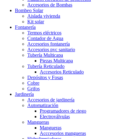
Accesorios de Bombas
Bombeo Solar
Aislada vivienda
Kit solar
Fontanería
Termos eléctricos
Contador de Agua
Accesorios fontanería
Accesorios pvc sanitario
Tubería Multicapa
Piezas Multicapa
Tubería Reticulado
Accesorios Reticulado
Depósitos y Fosas
Cobre
Grifos
Jardinería
Accesorios de jardinería
Automatización
Programadores de riego
Electroválvulas
Mangueras
Mangueras
Acccesorios mangueras
Hidrolimpiadoras