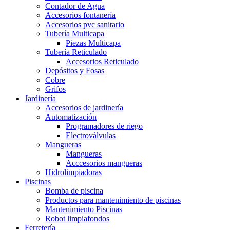
Contador de Agua
Accesorios fontanería
Accesorios pvc sanitario
Tubería Multicapa
Piezas Multicapa
Tubería Reticulado
Accesorios Reticulado
Depósitos y Fosas
Cobre
Grifos
Jardinería
Accesorios de jardinería
Automatización
Programadores de riego
Electroválvulas
Mangueras
Mangueras
Acccesorios mangueras
Hidrolimpiadoras
Piscinas
Bomba de piscina
Productos para mantenimiento de piscinas
Mantenimiento Piscinas
Robot limpiafondos
Ferretería