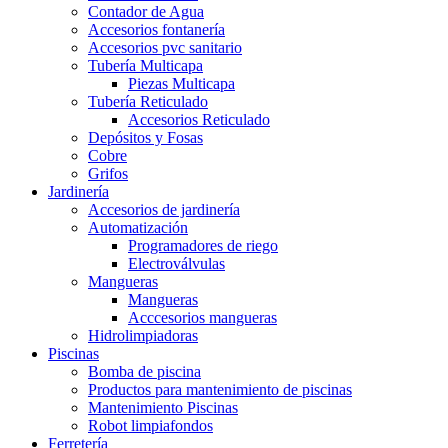
Contador de Agua
Accesorios fontanería
Accesorios pvc sanitario
Tubería Multicapa
Piezas Multicapa
Tubería Reticulado
Accesorios Reticulado
Depósitos y Fosas
Cobre
Grifos
Jardinería
Accesorios de jardinería
Automatización
Programadores de riego
Electroválvulas
Mangueras
Mangueras
Acccesorios mangueras
Hidrolimpiadoras
Piscinas
Bomba de piscina
Productos para mantenimiento de piscinas
Mantenimiento Piscinas
Robot limpiafondos
Ferretería