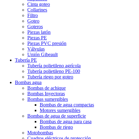
Cinta goteo
Collarines
Filtro
Goteo
Goteros
Piezas latón
Piezas PE
Piezas PVC presión
Válvulas
Unión Gibeault
Tubería PE
Tubería polietileno agrícola
Tubería polietileno PE-100
Tubería riego por goteo
Bombas agua
Bombas de achique
Bombas Inyectoras
Bombas sumergibles
Bombas de agua compactas
Motores sumergibles
Bombas de agua de superficie
Bombas de agua para casa
Bombas de riego
Motobombas
Cuadros eléctricos de protección