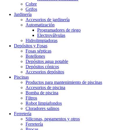
Cobre
Grifos
Jardinería
Accesorios de jardinería
Automatización
Programadores de riego
Electroválvulas
Hidrolimpiadoras
Depósitos y Fosas
Fosas sépticas
Botellones
Depósitos agua potable
Depósitos cónicos
Accesorios depósitos
Piscinas
Productos para mantenimiento de piscinas
Accesorios de piscina
Bomba de piscina
Filtros
Robot limpiafondos
Cloradores salinos
Ferretería
Siliconas, pegamentos y otros
Ferretería
Brocas