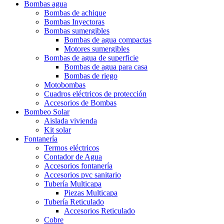
Bombas agua
Bombas de achique
Bombas Inyectoras
Bombas sumergibles
Bombas de agua compactas
Motores sumergibles
Bombas de agua de superficie
Bombas de agua para casa
Bombas de riego
Motobombas
Cuadros eléctricos de protección
Accesorios de Bombas
Bombeo Solar
Aislada vivienda
Kit solar
Fontanería
Termos eléctricos
Contador de Agua
Accesorios fontanería
Accesorios pvc sanitario
Tubería Multicapa
Piezas Multicapa
Tubería Reticulado
Accesorios Reticulado
Cobre