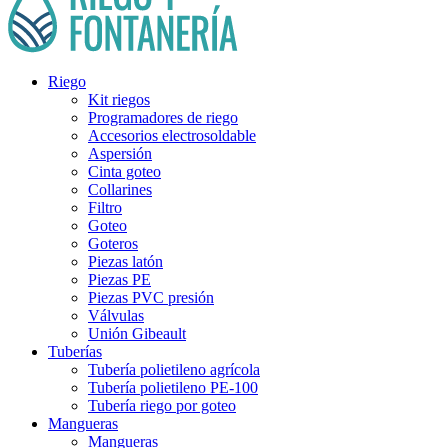
Riego
Kit riegos
Programadores de riego
Accesorios electrosoldable
Aspersión
Cinta goteo
Collarines
Filtro
Goteo
Goteros
Piezas latón
Piezas PE
Piezas PVC presión
Válvulas
Unión Gibeault
Tuberías
Tubería polietileno agrícola
Tubería polietileno PE-100
Tubería riego por goteo
Mangueras
Mangueras