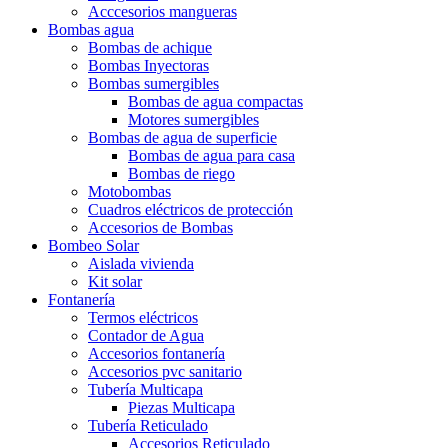
Acccesorios mangueras
Bombas agua
Bombas de achique
Bombas Inyectoras
Bombas sumergibles
Bombas de agua compactas
Motores sumergibles
Bombas de agua de superficie
Bombas de agua para casa
Bombas de riego
Motobombas
Cuadros eléctricos de protección
Accesorios de Bombas
Bombeo Solar
Aislada vivienda
Kit solar
Fontanería
Termos eléctricos
Contador de Agua
Accesorios fontanería
Accesorios pvc sanitario
Tubería Multicapa
Piezas Multicapa
Tubería Reticulado
Accesorios Reticulado