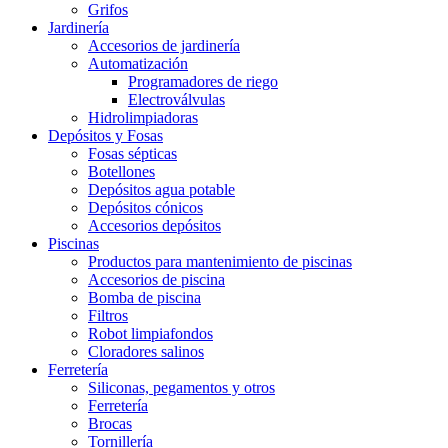
Grifos
Jardinería
Accesorios de jardinería
Automatización
Programadores de riego
Electroválvulas
Hidrolimpiadoras
Depósitos y Fosas
Fosas sépticas
Botellones
Depósitos agua potable
Depósitos cónicos
Accesorios depósitos
Piscinas
Productos para mantenimiento de piscinas
Accesorios de piscina
Bomba de piscina
Filtros
Robot limpiafondos
Cloradores salinos
Ferretería
Siliconas, pegamentos y otros
Ferretería
Brocas
Tornillería