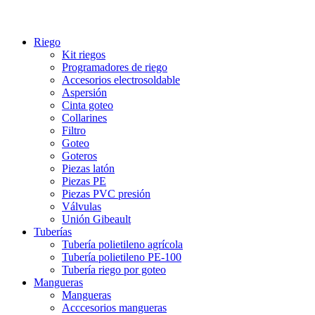
Riego
Kit riegos
Programadores de riego
Accesorios electrosoldable
Aspersión
Cinta goteo
Collarines
Filtro
Goteo
Goteros
Piezas latón
Piezas PE
Piezas PVC presión
Válvulas
Unión Gibeault
Tuberías
Tubería polietileno agrícola
Tubería polietileno PE-100
Tubería riego por goteo
Mangueras
Mangueras
Acccesorios mangueras