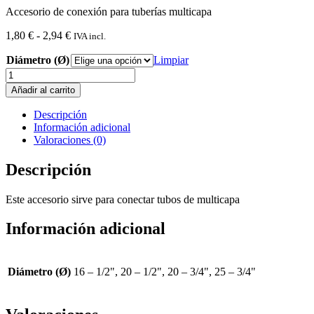
Accesorio de conexión para tuberías multicapa
Rango
1,80
€
-
2,94
€
IVA incl.
de
Diámetro (Ø)
precios:
Limpiar
desde
Racord
1,80 €
fijo
Añadir al carrito
hasta
macho
2,94 €
multicapa
Descripción
cantidad
Información adicional
Valoraciones (0)
Descripción
Este accesorio sirve para conectar tubos de multicapa
Información adicional
Diámetro (Ø)
16 – 1/2", 20 – 1/2", 20 – 3/4", 25 – 3/4"