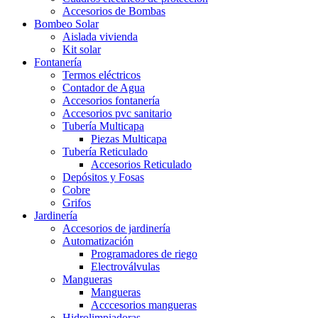
Accesorios de Bombas
Bombeo Solar
Aislada vivienda
Kit solar
Fontanería
Termos eléctricos
Contador de Agua
Accesorios fontanería
Accesorios pvc sanitario
Tubería Multicapa
Piezas Multicapa
Tubería Reticulado
Accesorios Reticulado
Depósitos y Fosas
Cobre
Grifos
Jardinería
Accesorios de jardinería
Automatización
Programadores de riego
Electroválvulas
Mangueras
Mangueras
Acccesorios mangueras
Hidrolimpiadoras