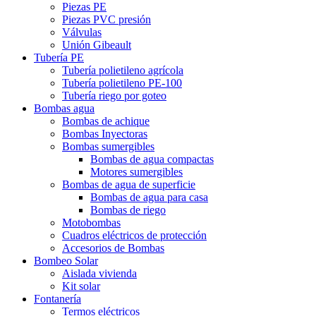
Piezas PE
Piezas PVC presión
Válvulas
Unión Gibeault
Tubería PE
Tubería polietileno agrícola
Tubería polietileno PE-100
Tubería riego por goteo
Bombas agua
Bombas de achique
Bombas Inyectoras
Bombas sumergibles
Bombas de agua compactas
Motores sumergibles
Bombas de agua de superficie
Bombas de agua para casa
Bombas de riego
Motobombas
Cuadros eléctricos de protección
Accesorios de Bombas
Bombeo Solar
Aislada vivienda
Kit solar
Fontanería
Termos eléctricos