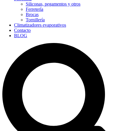
Siliconas, pegamentos y otros
Ferretería
Brocas
Tornillería
Climatizadores evaporativos
Contacto
BLOG