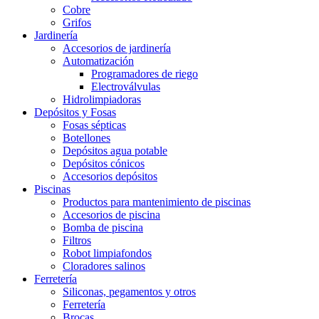
Cobre
Grifos
Jardinería
Accesorios de jardinería
Automatización
Programadores de riego
Electroválvulas
Hidrolimpiadoras
Depósitos y Fosas
Fosas sépticas
Botellones
Depósitos agua potable
Depósitos cónicos
Accesorios depósitos
Piscinas
Productos para mantenimiento de piscinas
Accesorios de piscina
Bomba de piscina
Filtros
Robot limpiafondos
Cloradores salinos
Ferretería
Siliconas, pegamentos y otros
Ferretería
Brocas