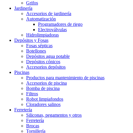
Grifos
Jardinería
Accesorios de jardinería
Automatización
Programadores de riego
Electroválvulas
Hidrolimpiadoras
Depósitos y Fosas
Fosas sépticas
Botellones
Depósitos agua potable
Depósitos cónicos
Accesorios depósitos
Piscinas
Productos para mantenimiento de piscinas
Accesorios de piscina
Bomba de piscina
Filtros
Robot limpiafondos
Cloradores salinos
Ferretería
Siliconas, pegamentos y otros
Ferretería
Brocas
Tornillería