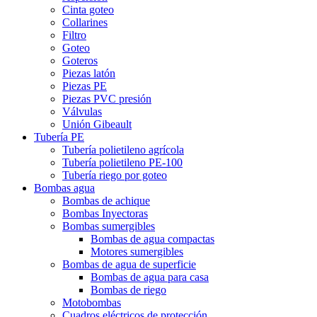
Cinta goteo
Collarines
Filtro
Goteo
Goteros
Piezas latón
Piezas PE
Piezas PVC presión
Válvulas
Unión Gibeault
Tubería PE
Tubería polietileno agrícola
Tubería polietileno PE-100
Tubería riego por goteo
Bombas agua
Bombas de achique
Bombas Inyectoras
Bombas sumergibles
Bombas de agua compactas
Motores sumergibles
Bombas de agua de superficie
Bombas de agua para casa
Bombas de riego
Motobombas
Cuadros eléctricos de protección