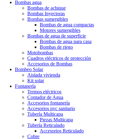
Bombas agua
Bombas de achique
Bombas Inyectoras
Bombas sumergibles
Bombas de agua compactas
Motores sumergibles
Bombas de agua de superficie
Bombas de agua para casa
Bombas de riego
Motobombas
Cuadros eléctricos de protección
Accesorios de Bombas
Bombeo Solar
Aislada vivienda
Kit solar
Fontanería
Termos eléctricos
Contador de Agua
Accesorios fontanería
Accesorios pvc sanitario
Tubería Multicapa
Piezas Multicapa
Tubería Reticulado
Accesorios Reticulado
Cobre