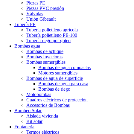
Piezas PE
Piezas PVC presión
Válvulas
Unión Gibeault
Tubería PE
Tubería polietileno agrícola
Tubería polietileno PE-100
Tubería riego por goteo
Bombas agua
Bombas de achique
Bombas Inyectoras
Bombas sumergibles
Bombas de agua compactas
Motores sumergibles
Bombas de agua de superficie
Bombas de agua para casa
Bombas de riego
Motobombas
Cuadros eléctricos de protección
Accesorios de Bombas
Bombeo Solar
Aislada vivienda
Kit solar
Fontanería
Termos eléctricos