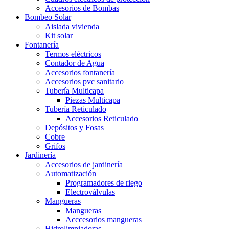
Accesorios de Bombas
Bombeo Solar
Aislada vivienda
Kit solar
Fontanería
Termos eléctricos
Contador de Agua
Accesorios fontanería
Accesorios pvc sanitario
Tubería Multicapa
Piezas Multicapa
Tubería Reticulado
Accesorios Reticulado
Depósitos y Fosas
Cobre
Grifos
Jardinería
Accesorios de jardinería
Automatización
Programadores de riego
Electroválvulas
Mangueras
Mangueras
Acccesorios mangueras
Hidrolimpiadoras