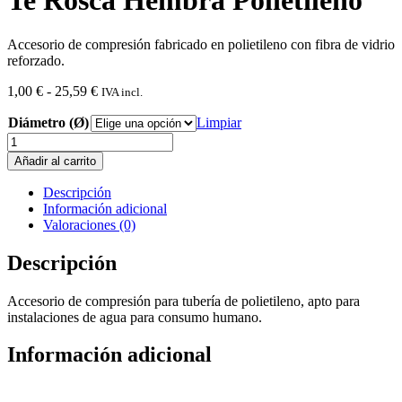
Te Rosca Hembra Polietileno
Accesorio de compresión fabricado en polietileno con fibra de vidrio
reforzado.
Rango
1,00
€
-
25,59
€
IVA incl.
de
Diámetro (Ø)
precios:
Limpiar
desde
Te
1,00 €
Rosca
Añadir al carrito
hasta
Hembra
25,59 €
Polietileno
Descripción
cantidad
Información adicional
Valoraciones (0)
Descripción
Accesorio de compresión para tubería de polietileno, apto para
instalaciones de agua para consumo humano.
Información adicional