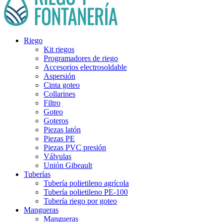
Riego
Kit riegos
Programadores de riego
Accesorios electrosoldable
Aspersión
Cinta goteo
Collarines
Filtro
Goteo
Goteros
Piezas latón
Piezas PE
Piezas PVC presión
Válvulas
Unión Gibeault
Tuberías
Tubería polietileno agrícola
Tubería polietileno PE-100
Tubería riego por goteo
Mangueras
Mangueras