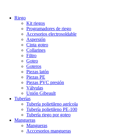
Riego
Kit riegos
Programadores de riego
Accesorios electrosoldable
Aspersión
Cinta goteo
Collarines
Filtro
Goteo
Goteros
Piezas latón
Piezas PE
Piezas PVC presión
Válvulas
Unión Gibeault
Tuberías
Tubería polietileno agrícola
Tubería polietileno PE-100
Tubería riego por goteo
Mangueras
Mangueras
Acccesorios mangueras