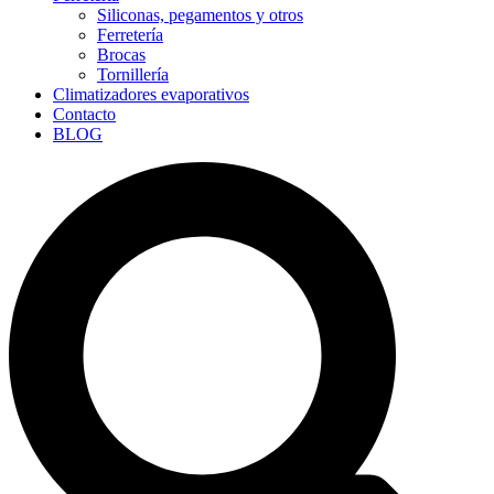
Siliconas, pegamentos y otros
Ferretería
Brocas
Tornillería
Climatizadores evaporativos
Contacto
BLOG