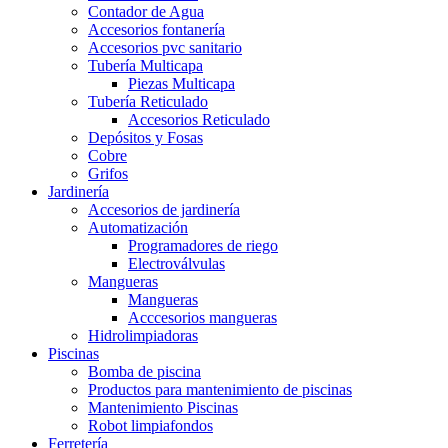
Contador de Agua
Accesorios fontanería
Accesorios pvc sanitario
Tubería Multicapa
Piezas Multicapa
Tubería Reticulado
Accesorios Reticulado
Depósitos y Fosas
Cobre
Grifos
Jardinería
Accesorios de jardinería
Automatización
Programadores de riego
Electroválvulas
Mangueras
Mangueras
Acccesorios mangueras
Hidrolimpiadoras
Piscinas
Bomba de piscina
Productos para mantenimiento de piscinas
Mantenimiento Piscinas
Robot limpiafondos
Ferretería