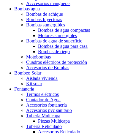
Acccesorios mangueras
Bombas agua
Bombas de achique
Bombas Inyectoras
Bombas sumergibles
Bombas de agua compactas
Motores sumergibles
Bombas de agua de superficie
Bombas de agua para casa
Bombas de riego
Motobombas
Cuadros eléctricos de protección
Accesorios de Bombas
Bombeo Solar
Aislada vivienda
Kit solar
Fontanería
Termos eléctricos
Contador de Agua
Accesorios fontanería
Accesorios pvc sanitario
Tubería Multicapa
Piezas Multicapa
Tubería Reticulado
Accesorios Reticulado